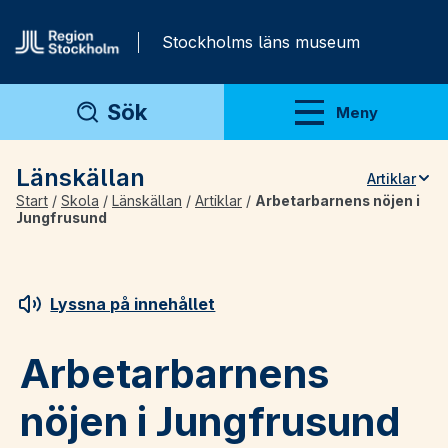
Gå direkt till innehåll
Stockholms läns museum
Sök
Meny
Visa meny
Länskällan
Artiklar
Start
/
Skola
/
Länskällan
/
Artiklar
/
Arbetarbarnens nöjen i
Teman
Jungfrusund
Artiklar
Arkivmaterial
Lyssna på innehållet
För lärare
Arbetarbarnens
nöjen i Jungfrusund