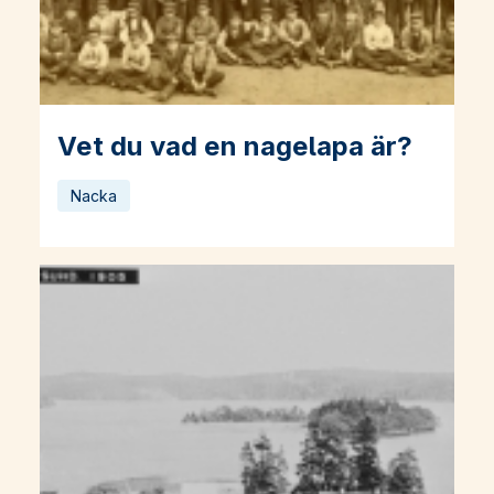
Vet du vad en nagelapa är?
Läs mer om Vet du vad en nagelapa är?
Nacka