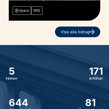
Ekerö
1910
Visa alla bidrag
5
171
teman
artiklar
644
81