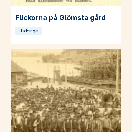
Flickorna på Glömsta gård
Läs mer om Flickorna på Glömsta gård
Huddinge