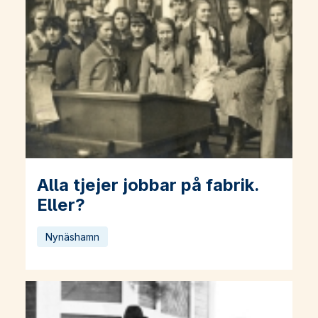
Alla tjejer jobbar på fabrik.
Läs mer om Alla tjejer jobbar på fabrik. Eller?
Eller?
Nynäshamn