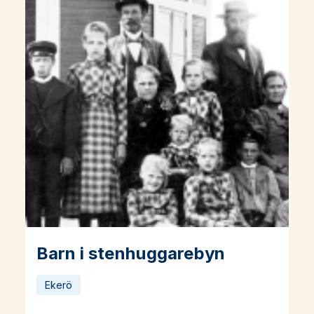
Barn i stenhuggarebyn
Läs mer om Barn i stenhuggarebyn
Ekerö