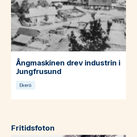
Ångmaskinen drev industrin i
Läs mer om Ångmaskinen drev industrin i Jungfrusund
Jungfrusund
Ekerö
Fritidsfoton