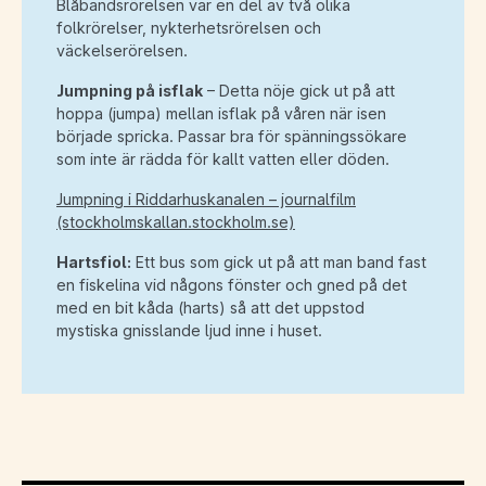
Blåbandsrörelsen var en del av två olika
folkrörelser, nykterhetsrörelsen och
väckelserörelsen.
Jumpning på isflak
– Detta nöje gick ut på att
hoppa (jumpa) mellan isflak på våren när isen
började spricka. Passar bra för spänningssökare
som inte är rädda för kallt vatten eller döden.
Jumpning i Riddarhuskanalen – journalfilm
(stockholmskallan.stockholm.se)
Hartsfiol:
Ett bus som gick ut på att man band fast
en fiskelina vid någons fönster och gned på det
med en bit kåda (harts) så att det uppstod
mystiska gnisslande ljud inne i huset.