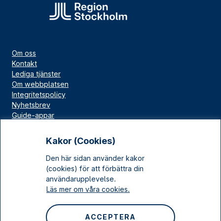
Om oss
Kontakt
Lediga tjänster
Om webbplatsen
Integritetspolicy
Nyhetsbrev
Guide-appar
Bloggar
Press
Kakor (Cookies)
Länskällan
Den här sidan använder kakor
Kulturarv Stockholm
(cookies) för att förbättra din
Sociala medier
användarupplevelse.
Läs mer om våra cookies.
Facebook
Instagram
ACCEPTERA