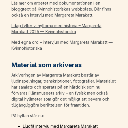
Läs mer om arbetet med dokumentationen i en
bloggtext på Kvinnohistoriskas webbplats. Där finns
också en intervju med Margareta Marakatt.
I dag fyller vi hyllorna med historia – Margareta
Marakatt 2025 — Kvinnohistoriska
Med egna ord – intervjun med Margareta Marakatt —
Kvinnohistoriska
Material som arkiveras
Arkiveringen av Margareta Marakatt består av
ljudinspelningar, transkriptioner, fotografier. Materialet
har samlats och sparats på en hårddisk som nu
förvaras i länsmuseets arkiv – en fysisk men också
digital hyllmeter som gör det möjligt att bevara och
tillgängliggöra berättelsen för framtiden.
På hyllan står nu:
Ljudfil intervju med Margareta Marakatt