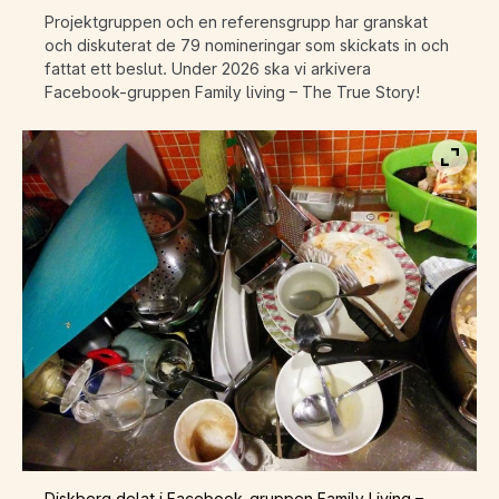
Projektgruppen och en referensgrupp har granskat
och diskuterat de 79 nomineringar som skickats in och
fattat ett beslut. Under 2026 ska vi arkivera
Facebook-gruppen Family living – The True Story!
Visa b
Diskberg delat i Facebook-gruppen Family Living –