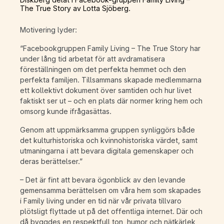
The True Story av Lotta Sjöberg.
Motivering lyder:
“Facebookgruppen Family Living – The True Story har
under lång tid arbetat för att avdramatisera
föreställningen om det perfekta hemmet och den
perfekta familjen. Tillsammans skapade medlemmarna
ett kollektivt dokument över samtiden och hur livet
faktiskt ser ut – och en plats där normer kring hem och
omsorg kunde ifrågasättas.
Genom att uppmärksamma gruppen synliggörs både
det kulturhistoriska och kvinnohistoriska värdet, samt
utmaningarna i att bevara digitala gemenskaper och
deras berättelser.”
– Det är fint att bevara ögonblick av den levande
gemensamma berättelsen om våra hem som skapades
i Family living under en tid när vår privata tillvaro
plötsligt flyttade ut på det offentliga internet. Där och
då byggdes en respektfull ton, humor och nätkärlek