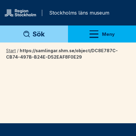
Gå direkt till innehåll
Stockholms läns museum
Sök
Meny
Visa meny
Start
/
https://samlingar.shm.se/object/DC8E787C-
CB74-497B-B24E-D52EAF8F0E29