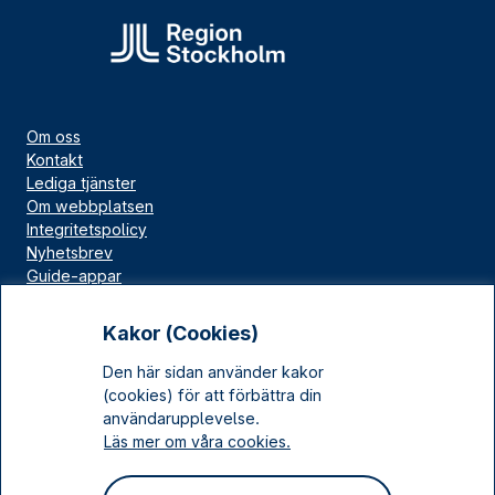
Om oss
Kontakt
Lediga tjänster
Om webbplatsen
Integritetspolicy
Nyhetsbrev
Guide-appar
Bloggar
Press
Kakor (Cookies)
Länskällan
Den här sidan använder kakor
Kulturarv Stockholm
(cookies) för att förbättra din
Sociala medier
användarupplevelse.
Läs mer om våra cookies.
Facebook
Instagram