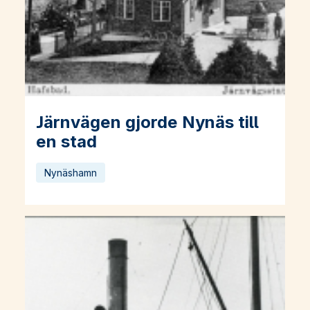
Järnvägen gjorde Nynäs till
Läs mer om Järnvägen gjorde Nynäs till en stad
en stad
Nynäshamn