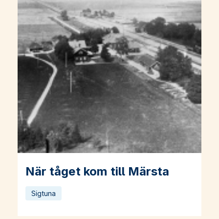
När tåget kom till Märsta
Läs mer om När tåget kom till Märsta
Sigtuna