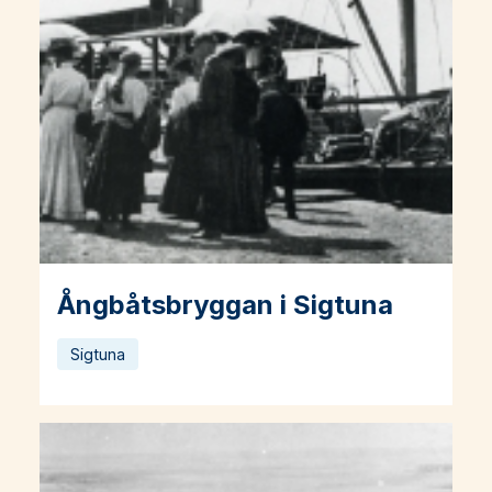
Ångbåtsbryggan i Sigtuna
Läs mer om Ångbåtsbryggan i Sigtuna
Sigtuna