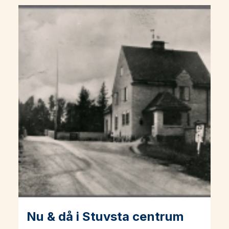
Nu & då i Stuvsta centrum
Läs mer om Nu & då i Stuvsta centrum