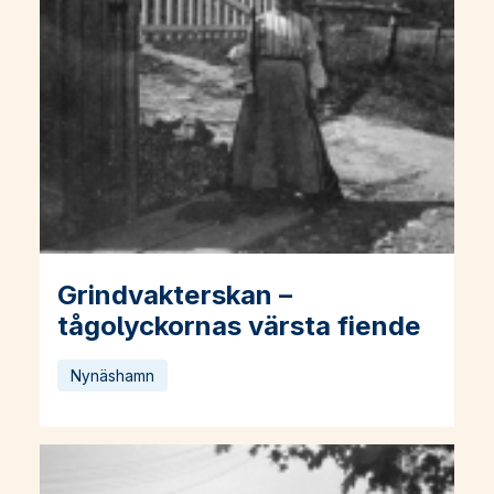
Grindvakterskan –
Läs mer om Grindvakterskan – tågolyckornas värsta fiende
tågolyckornas värsta fiende
Nynäshamn