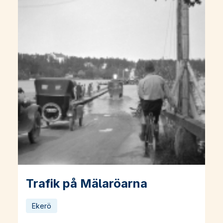
Trafik på Mälaröarna
Läs mer om Trafik på Mälaröarna
Ekerö