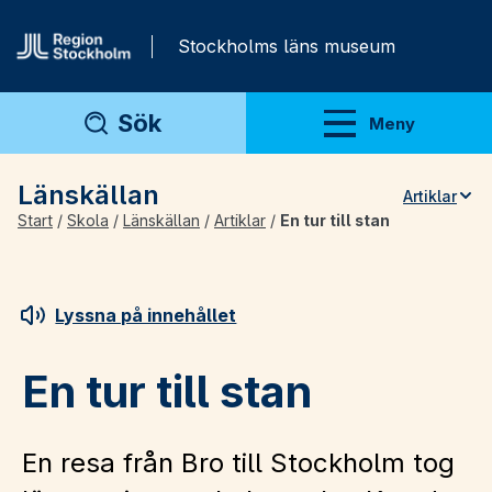
Gå direkt till innehåll
Stockholms läns museum
Sök
Meny
Visa meny
Länskällan
Artiklar
Start
/
Skola
/
Länskällan
/
Artiklar
/
En tur till stan
Teman
Artiklar
Arkivmaterial
Lyssna på innehållet
För lärare
En tur till stan
En resa från Bro till Stockholm tog