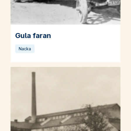
Gula faran
Läs mer om Gula faran
Nacka