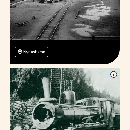
Nynäshamn