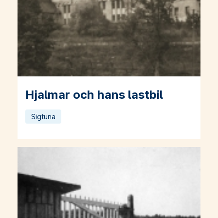
Hjalmar och hans lastbil
Läs mer om Hjalmar och hans lastbil
Sigtuna