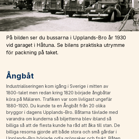
På bilden ser du bussarna i Upplands-Bro år 1930
vid garaget i Håtuna. Se bilens praktiska utrymme
för packning på taket.
Ångbåt
Industrialiseringen kom igång i Sverige i mitten av
1800-talet men redan kring 1820 började ångbåtar
köra på Mälaren. Trafiken var som livligast ungefär
1880-1920. Du kunde ta en Ångbåt från 20 olika
bryggor i dagens Upplands-Bro. Båtarna tävlade med
varandra om kunderna så biljetterna blev ibland så
billiga så att de flesta kunde ha råd att åka till stan. De
billiga resorna gjorde att både stora och små gårdar i
Upplands-Bro började odla grönsaker och frukt. Båten