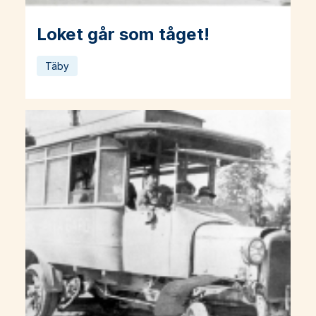
Loket går som tåget!
Läs mer om Loket går som tåget!
Täby