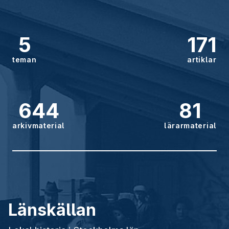
5
171
teman
artiklar
644
81
arkivmaterial
lärarmaterial
Länskällan