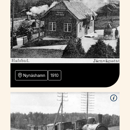
Nynäshamn
1910