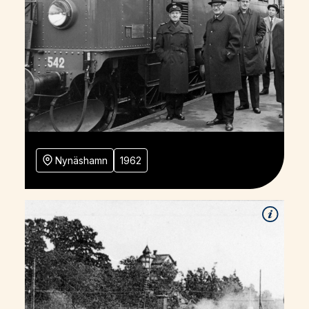
Nynäshamn
1962