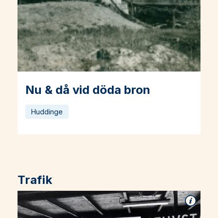
Nu & då vid döda bron
Läs mer om Nu & då vid döda bron
Huddinge
Trafik