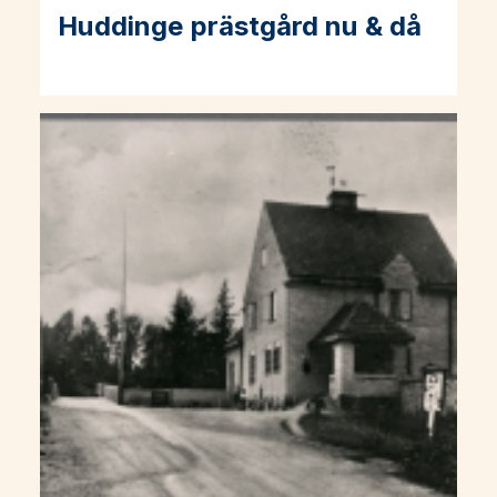
Huddinge prästgård nu & då
Läs mer om Huddinge prästgård nu & då