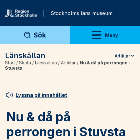
Gå direkt till innehåll
Stockholms läns museum
Sök
Meny
Visa meny
Länskällan
Artiklar
Start
/
Skola
/
Länskällan
/
Artiklar
/
Nu & då på perrongen i
Teman
Stuvsta
Artiklar
Arkivmaterial
Lyssna på innehållet
För lärare
Nu & då på
perrongen i Stuvsta