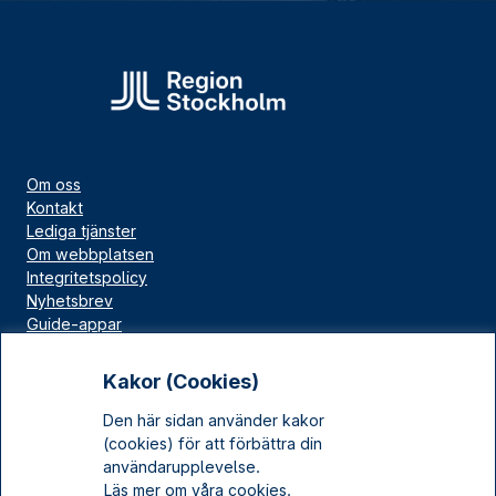
Om oss
Kontakt
Lediga tjänster
Om webbplatsen
Integritetspolicy
Nyhetsbrev
Guide-appar
Bloggar
Press
Kakor (Cookies)
Länskällan
Den här sidan använder kakor
Kulturarv Stockholm
(cookies) för att förbättra din
Sociala medier
användarupplevelse.
Läs mer om våra cookies.