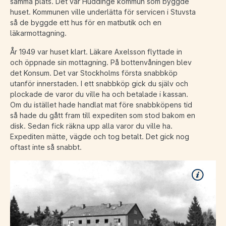
samma plats. Det var Huddinge kommun som byggde
huset. Kommunen ville underlätta för servicen i Stuvsta
så de byggde ett hus för en matbutik och en
läkarmottagning.
År 1949 var huset klart. Läkare Axelsson flyttade in
och öppnade sin mottagning. På bottenvåningen blev
det Konsum. Det var Stockholms första snabbköp
utanför innerstaden. I ett snabbköp gick du själv och
plockade de varor du ville ha och betalade i kassan.
Om du istället hade handlat mat före snabbköpens tid
så hade du gått fram till expediten som stod bakom en
disk. Sedan fick räkna upp alla varor du ville ha.
Expediten mätte, vägde och tog betalt. Det gick nog
oftast inte så snabbt.