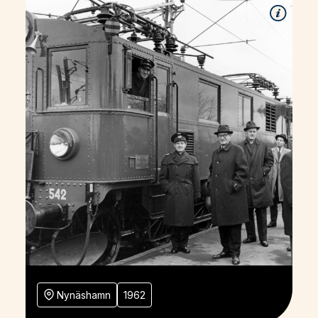
Nynäshamn
1962