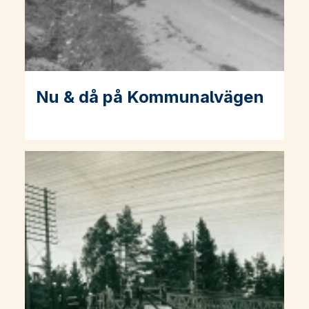
Nu & då på Kommunalvägen
Läs mer om Nu & då på Kommunalvägen