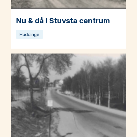
Nu & då i Stuvsta centrum
Läs mer om Nu & då i Stuvsta centrum
Huddinge