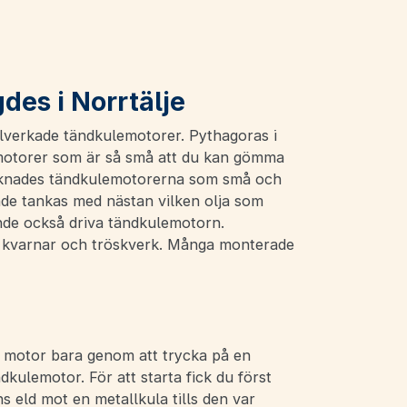
es i Norrtälje
illverkade tändkulemotorer. Pythagoras i
t motorer som är så små att du kan gömma
räknades tändkulemotorerna som små och
nde tankas med nästan vilken olja som
nde också driva tändkulemotorn.
, kvarnar och tröskverk. Många monterade
n motor bara genom att trycka på en
ndkulemotor. För att starta fick du först
s eld mot en metallkula tills den var