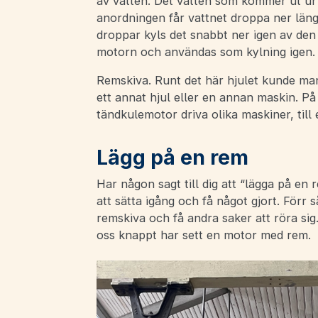
av vatten. Det vatten som kommer ut ur
anordningen får vattnet droppa ner läng
droppar kyls det snabbt ner igen av den
motorn och användas som kylning igen.
Remskiva. Runt det här hjulet kunde man
ett annat hjul eller en annan maskin. 
tändkulemotor driva olika maskiner, till
Lägg på en rem
Har någon sagt till dig att “lägga på en
att sätta igång och få något gjort. För
remskiva och få andra saker att röra sig.
oss knappt har sett en motor med rem.