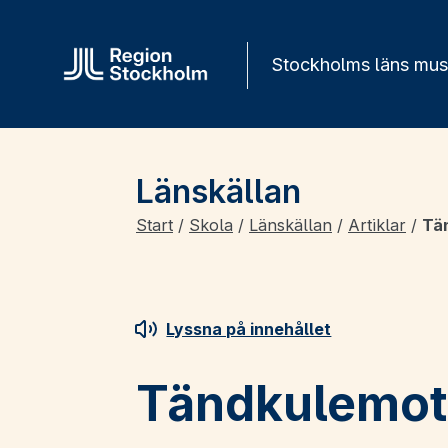
Gå direkt till innehåll
Stockholms läns mu
Länskällan
Start
/
Skola
/
Länskällan
/
Artiklar
/
Tä
Lyssna på innehållet
Tändkulemot