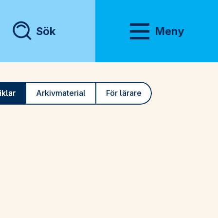
Sök
Meny
Visa meny
iklar
Arkivmaterial
För lärare