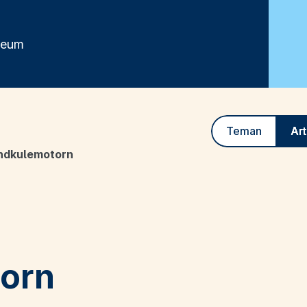
seum
Teman
Art
ndkulemotorn
orn