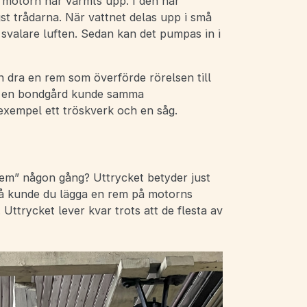
 motorn har värmts upp. I den här
st trådarna. När vattnet delas upp i små
 svalare luften. Sedan kan det pumpas in i
 dra en rem som överförde rörelsen till
På en bondgård kunde samma
 exempel ett tröskverk och en såg.
 rem” någon gång? Uttrycket betyder just
r så kunde du lägga en rem på motorns
 Uttrycket lever kvar trots att de flesta av