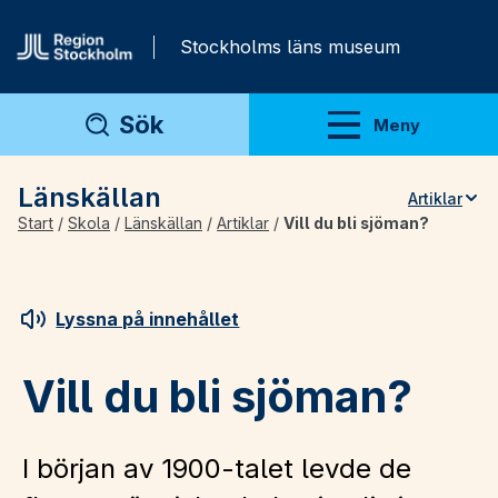
Gå direkt till innehåll
Stockholms läns museum
Sök
Meny
Visa meny
Länskällan
Artiklar
Start
/
Skola
/
Länskällan
/
Artiklar
/
Vill du bli sjöman?
Teman
Artiklar
Arkivmaterial
Lyssna på innehållet
För lärare
Vill du bli sjöman?
I början av 1900-talet levde de