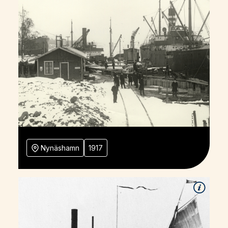
Nynäshamn
1917