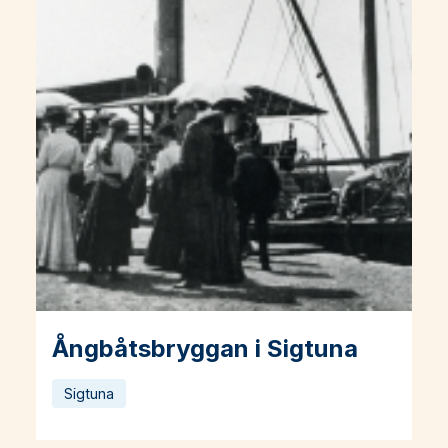
Ångbåtsbryggan i Sigtuna
Läs mer om Ångbåtsbryggan i Sigtuna
Sigtuna