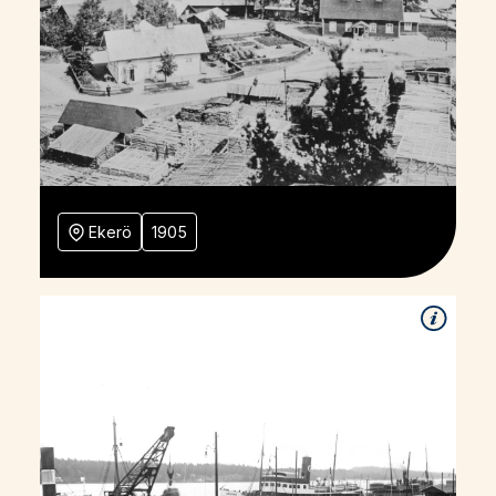
Ekerö
1905