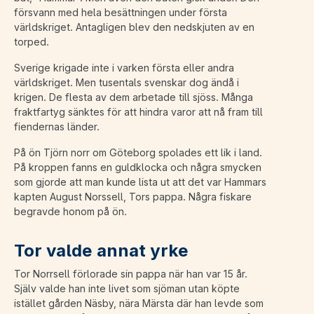
försvann med hela besättningen under första
världskriget. Antagligen blev den nedskjuten av en
torped.
Sverige krigade inte i varken första eller andra
världskriget. Men tusentals svenskar dog ändå i
krigen. De flesta av dem arbetade till sjöss. Många
fraktfartyg sänktes för att hindra varor att nå fram till
fiendernas länder.
På ön Tjörn norr om Göteborg spolades ett lik i land.
På kroppen fanns en guldklocka och några smycken
som gjorde att man kunde lista ut att det var Hammars
kapten August Norssell, Tors pappa. Några fiskare
begravde honom på ön.
Tor valde annat yrke
Tor Norrsell förlorade sin pappa när han var 15 år.
Själv valde han inte livet som sjöman utan köpte
istället gården Näsby, nära Märsta där han levde som