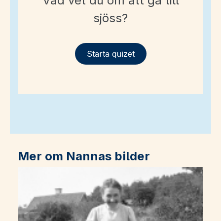
Vad vet du om att gå till
sjöss?
Starta quizet
Mer om Nannas bilder