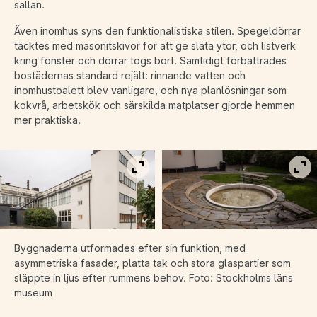
sällan.
Även inomhus syns den funktionalistiska stilen. Spegeldörrar
täcktes med masonitskivor för att ge släta ytor, och listverk
kring fönster och dörrar togs bort. Samtidigt förbättrades
bostädernas standard rejält: rinnande vatten och
inomhustoalett blev vanligare, och nya planlösningar som
kokvrå, arbetskök och särskilda matplatser gjorde hemmen
mer praktiska.
Visa bild i fullskärm
Vis
Byggnaderna utformades efter sin funktion, med
asymmetriska fasader, platta tak och stora glaspartier som
släppte in ljus efter rummens behov. Foto: Stockholms läns
museum