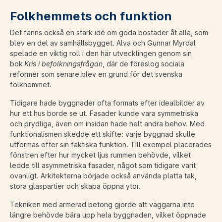
Folkhemmets och funktion
Det fanns också en stark idé om goda bostäder åt alla, som
blev en del av samhällsbygget. Alva och Gunnar Myrdal
spelade en viktig roll i den här utvecklingen genom sin
bok
Kris i befolkningsfrågan
, där de föreslog sociala
reformer som senare blev en grund för det svenska
folkhemmet.
Tidigare hade byggnader ofta formats efter idealbilder av
hur ett hus borde se ut. Fasader kunde vara symmetriska
och prydliga, även om insidan hade helt andra behov. Med
funktionalismen skedde ett skifte: varje byggnad skulle
utformas efter sin faktiska funktion. Till exempel placerades
fönstren efter hur mycket ljus rummen behövde, vilket
ledde till asymmetriska fasader, något som tidigare varit
ovanligt. Arkitekterna började också använda platta tak,
stora glaspartier och skapa öppna ytor.
Tekniken med armerad betong gjorde att väggarna inte
längre behövde bära upp hela byggnaden, vilket öppnade