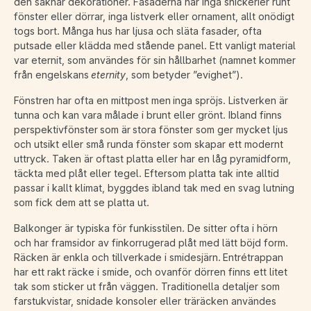
den saknar dekorationer. Fasaderna har inga snickerier runt
fönster eller dörrar, inga listverk eller ornament, allt onödigt
togs bort. Många hus har ljusa och släta fasader, ofta
putsade eller klädda med stående panel. Ett vanligt material
var eternit, som användes för sin hållbarhet (namnet kommer
från engelskans
eternity
, som betyder ”evighet”).
Fönstren har ofta en mittpost men inga spröjs. Listverken är
tunna och kan vara målade i brunt eller grönt. Ibland finns
perspektivfönster som är stora fönster som ger mycket ljus
och utsikt eller små runda fönster som skapar ett modernt
uttryck. Taken är oftast platta eller har en låg pyramidform,
täckta med plåt eller tegel. Eftersom platta tak inte alltid
passar i kallt klimat, byggdes ibland tak med en svag lutning
som fick dem att se platta ut.
Balkonger är typiska för funkisstilen. De sitter ofta i hörn
och har framsidor av finkorrugerad plåt med lätt böjd form.
Räcken är enkla och tillverkade i smidesjärn. Entrétrappan
har ett rakt räcke i smide, och ovanför dörren finns ett litet
tak som sticker ut från väggen. Traditionella detaljer som
farstukvistar, snidade konsoler eller träräcken användes