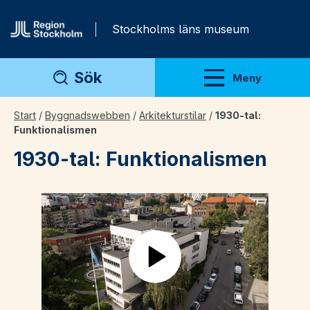
Gå direkt till innehåll
Stockholms läns museum
Sök
Meny
Visa meny
Start
/
Byggnadswebben
/
Arkitekturstilar
/
1930-tal:
Funktionalismen
1930-tal: Funktionalismen
Play