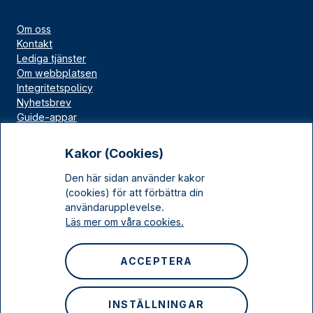
Om oss
Kontakt
Lediga tjänster
Om webbplatsen
Integritetspolicy
Nyhetsbrev
Guide-appar
Bloggar
Press
Kakor (Cookies)
Länskällan
Den här sidan använder kakor
Kulturarv Stockholm
(cookies) för att förbättra din
Sociala medier
användarupplevelse.
Läs mer om våra cookies.
Facebook
Instagram
ACCEPTERA
LinkedIn
YouTube
INSTÄLLNINGAR