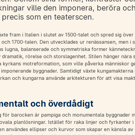
ningar ville den imponera, beröra oc
, precis som en teaterscen.
te fram i Italien i slutet av 1500-talet och spred sig öve
 och 1700-talen. Den utvecklades ur renässansen, men i st
s lugna, balanserade och symmetriska former känneteck
 dramatik, rörelse och storslagenhet. Stilen hänger när
a kyrkans motreformation, som ville påverka människor 
 imponerande byggnader. Samtidigt växte kungamakterna s
rkan och kungarna använde arkitekturen för att visa mak
ntalt och överdådigt
g för barocken är pampiga och monumentala byggnader m
vala planlösningar. Istället för raka linjer och fyrkanter i
en användes ellipser och kurvor som skapar en känsla av 