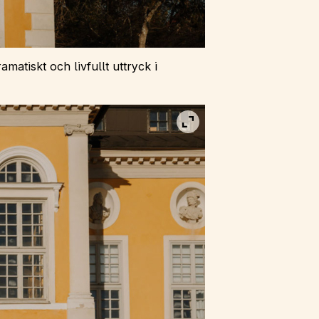
matiskt och livfullt uttryck i
Visa bild i fullskärm