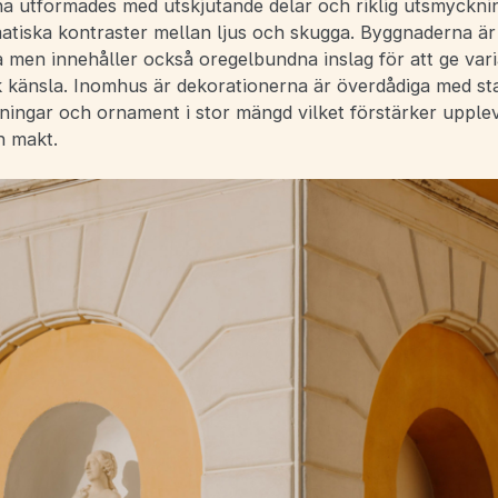
rna utformades med utskjutande delar och riklig utsmyckn
atiska kontraster mellan ljus och skugga. Byggnaderna är
 men innehåller också oregelbundna inslag för att ge vari
k känsla. Inomhus är dekorationerna är överdådiga med sta
lningar och ornament i stor mängd vilket förstärker upple
h makt.