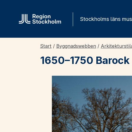
Gå direkt till innehåll
Stockholms läns mu
Start
/
Byggnadswebben
/
Arkitekturstil
1650–1750 Barock