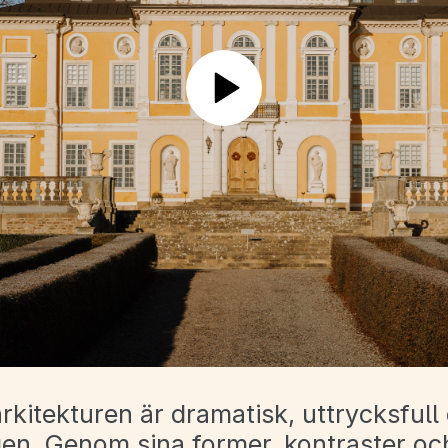
Play
rkitekturen är dramatisk, uttrycksfull
gen. Genom sina former, kontraster oc