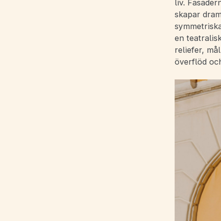
liv. Fasade
skapar dram
symmetriska
en teatralis
reliefer, må
överflöd oc