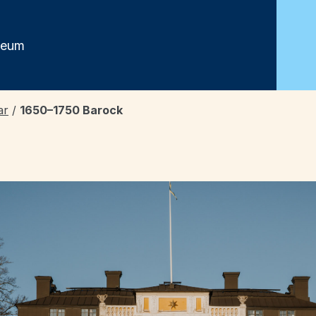
seum
ar
/
1650–1750 Barock