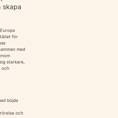
h skapa
r Europa
ället för
nas
a samman med
genom
ig starkare,
t och
ed böjda
rörelse och