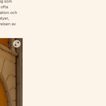
ing som
 ofta
ation och
tyer,
velsen av
Visa bild i fullskärm