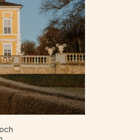
 och
h