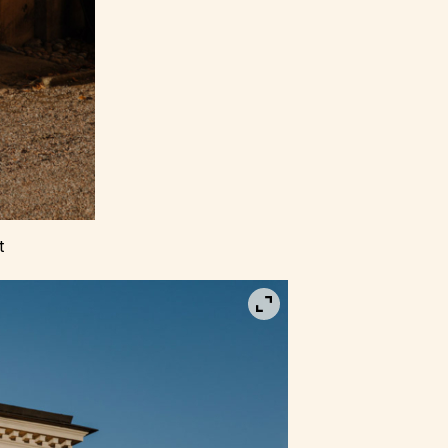
t
Visa bild i fullskärm