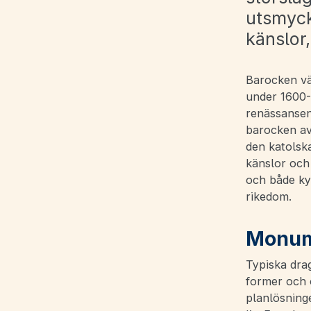
utsmyck
känslor
Barocken väx
under 1600-
renässansen
barocken av
den katolsk
känslor och
och både ky
rikedom.
Monume
Typiska dra
former och o
planlösning