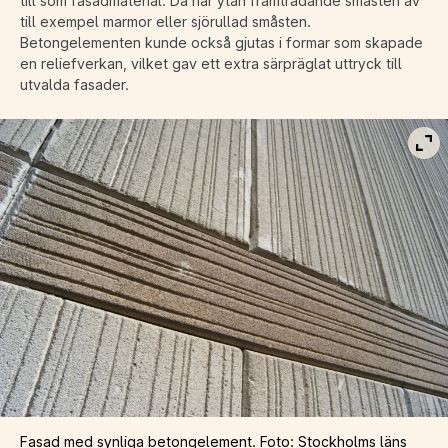
till som fasadmaterial. Då har ytan framträdande småsten av
till exempel marmor eller sjörullad småsten.
Betongelementen kunde också gjutas i formar som skapade
en reliefverkan, vilket gav ett extra särpräglat uttryck till
utvalda fasader.
Vis
Fasad med synliga betongelement. Foto: Stockholms läns