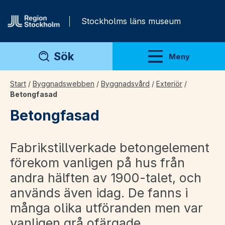
Gå direkt till innehåll
Stockholms läns museum
Sök
Meny
Visa meny
Start
/
Byggnadswebben
/
Byggnadsvård
/
Exteriör
/
Betongfasad
Betongfasad
Fabrikstillverkade betongelement
förekom vanligen på hus från
andra hälften av 1900-talet, och
används även idag. De fanns i
många olika utföranden men var
vanligen grå ofärgade.