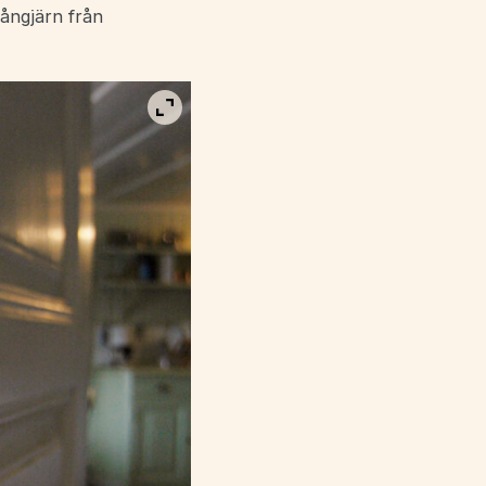
ångjärn från
Visa bild i fullskärm