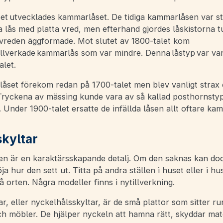
et utvecklades kammarlåset. De tidiga kammarlåsen var st
a lås med platta vred, men efterhand gjordes låskistorna 
vreden äggformade. Mot slutet av 1800-talet kom
illverkade kammarlås som var mindre. Denna låstyp var vanli
alet.
 låset förekom redan på 1700-talet men blev vanligt strax 
 Tryckena av mässing kunde vara av så kallad posthornstyp
 Under 1900-talet ersatte de infällda låsen allt oftare ka
kyltar
en är en karaktärsskapande detalj. Om den saknas kan do
ja hur den sett ut. Titta på andra ställen i huset eller i hu
 orten. Några modeller finns i nytillverkning.
r, eller nyckelhålsskyltar, är de små plattor som sitter ru
h möbler. De hjälper nyckeln att hamna rätt, skyddar mate