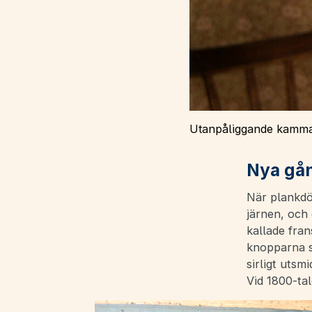
Utanpåliggande kammar
Nya gån
När plankdö
järnen, och 
kallade fra
knopparna sa
sirligt utsm
Vid 1800-tal