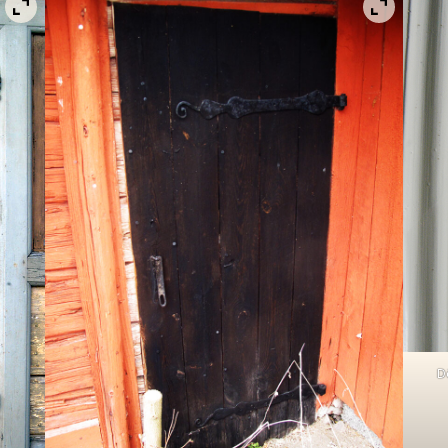
Visa bild i fullskärm
Visa bild
D