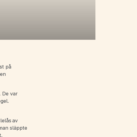
st på
den
. De var
gel.
lelås av
 man släppte
.