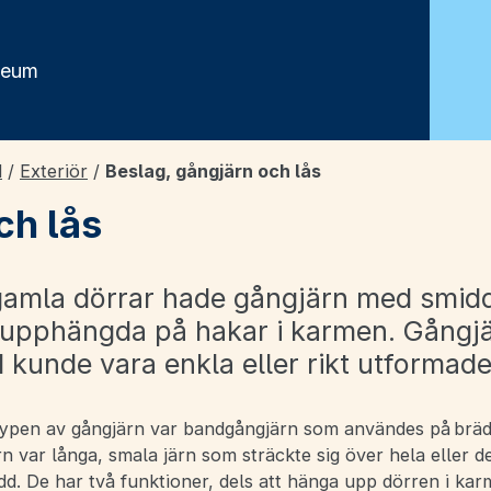
seum
d
/
Exteriör
/
Beslag, gångjärn och lås
ch lås
 gamla dörrar hade gångjärn med smid
 upphängda på hakar i karmen. Gångj
 kunde vara enkla eller rikt utformade
typen av gångjärn var bandgångjärn som användes på brädd
 var långa, smala järn som sträckte sig över hela eller de
d. De har två funktioner, dels att hänga upp dörren i karm