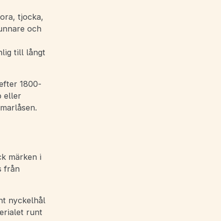
ora, tjocka,
tunnare och
g till långt
efter 1800-
 eller
mmarlåsen.
ck märken i
s från
nt nyckelhål
rialet runt