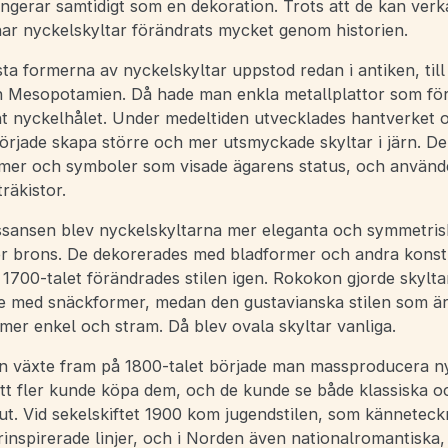
ungerar samtidigt som en dekoration. Trots att de kan ver
 har nyckelskyltar förändrats mycket genom historien.
sta formerna av nyckelskyltar uppstod redan i antiken, till
 Mesopotamien. Då hade man enkla metallplattor som för
t nyckelhålet. Under medeltiden utvecklades hantverket 
örjade skapa större och mer utsmyckade skyltar i järn. D
rmer och symboler som visade ägarens status, och använd
räkistor.
sansen blev nyckelskyltarna mer eleganta och symmetrisk
er brons. De dekorerades med bladformer och andra konst
 1700-talet förändrades stilen igen. Rokokon gjorde skylt
e med snäckformer, medan den gustavianska stilen som är 
mer enkel och stram. Då blev ovala skyltar vanliga.
in växte fram på 1800-talet började man massproducera ny
att fler kunde köpa dem, och de kunde se både klassiska 
 ut. Vid sekelskiftet 1900 kom jugendstilen, som känneteck
inspirerade linjer, och i Norden även nationalromantiska,