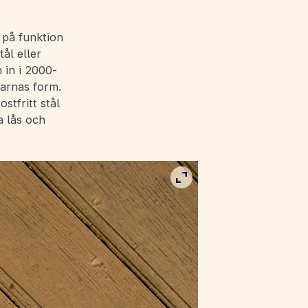
 på funktion
ål eller
 in i 2000-
tarnas form.
stfritt stål
a lås och
Visa bild i fullskärm