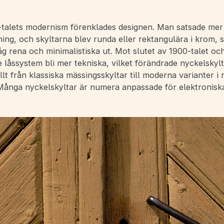
talets modernism förenklades designen. Man satsade mer
ng, och skyltarna blev runda eller rektangulära i krom, st
åg rena och minimalistiska ut. Mot slutet av 1900-talet och
e låssystem bli mer tekniska, vilket förändrade nyckelskyl
llt från klassiska mässingsskyltar till moderna varianter i ro
. Många nyckelskyltar är numera anpassade för elektronisk