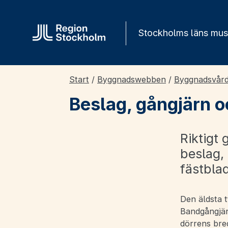
Gå direkt till innehåll
Stockholms läns mu
Start
/
Byggnadswebben
/
Byggnadsvår
Beslag, gångjärn o
Riktigt
beslag,
fästblad
Den äldsta 
Bandgångjärn
dörrens bred