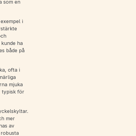
ka som en
 exempel i
stärkte
och
e kunde ha
es både på
a, ofta i
närliga
arna mjuka
typisk för
ckelskyltar.
och mer
nas av
 robusta