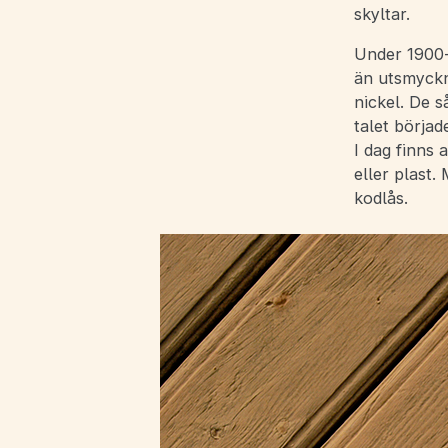
skyltar.
Under 1900-
än utsmyckni
nickel. De s
talet börjad
I dag finns a
eller plast
kodlås.