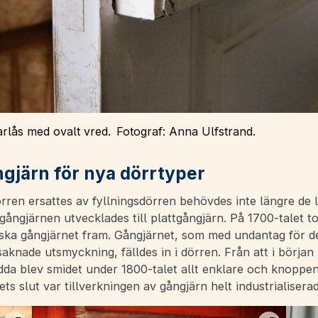
lås med ovalt vred. Fotograf: Anna Ulfstrand.
gjärn för nya dörrtyper
rren ersattes av fyllningsdörren behövdes inte längre de 
gångjärnen utvecklades till plattgångjärn. På 1700-talet to
nska gångjärnet fram. Gångjärnet, som med undantag för d
knade utsmyckning, fälldes in i dörren. Från att i början 
idda blev smidet under 1800-talet allt enklare och knoppen
ets slut var tillverkningen av gångjärn helt industrialiserad