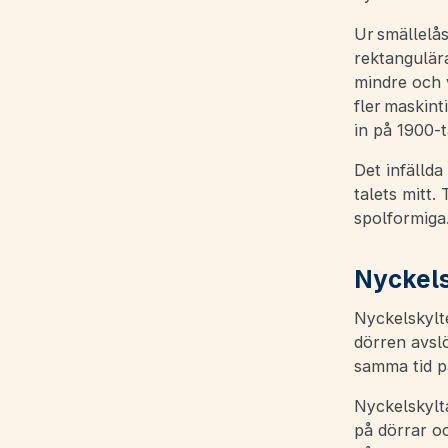
Ur smällelås
rektangulär
mindre och 
fler maskint
in på 1900-t
Det infällda
talets mitt.
spolformiga.
Nyckels
Nyckelskylt
dörren avslö
samma tid på
Nyckelskylta
på dörrar oc