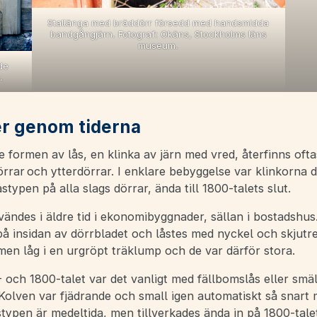
Stallänga med bräddörr försedd med handsmidda
bandgångjärn. Fotograf: Okäns, Stockholms läns
museum.
de
.
r genom tiderna
 formen av lås, en klinka av järn med vred, återfinns ofta
rrar och ytterdörrar. I enklare bebyggelse var klinkorna 
åstypen på alla slags dörrar, ända till 1800-talets slut.
ändes i äldre tid i ekonomibyggnader, sällan i bostadshus
å insidan av dörrbladet och låstes med nyckel och skjutre
en låg i en urgröpt träklump och de var därför stora.
och 1800-talet var det vanligt med fällbomslås eller smäl
 Kolven var fjädrande och small igen automatiskt så snart
typen är medeltida, men tillverkades ända in på 1800-talet