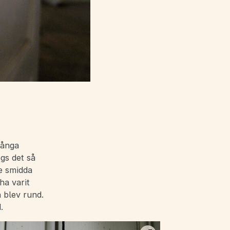
långa
gs det så
e smidda
ha varit
 blev rund.
.