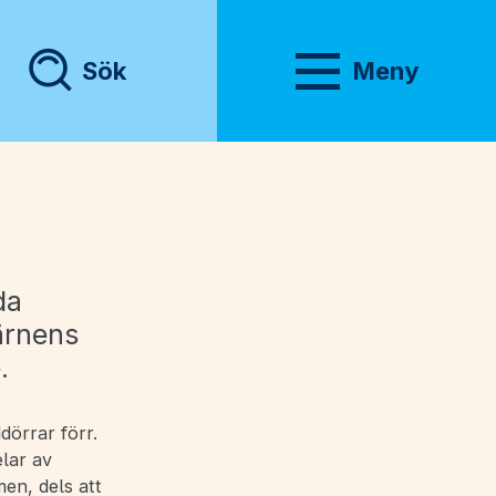
Sök
Meny
Visa meny
da
ärnens
.
örrar förr.
lar av
en, dels att