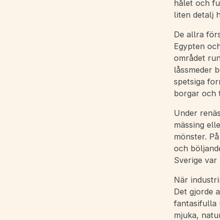
hålet och f
liten detalj
De allra för
Egypten och
området run
låssmeder b
spetsiga fo
borgar och t
Under renäs
mässing ell
mönster. På
och böljand
Sverige var 
När industr
Det gjorde 
fantasifulla
mjuka, natur