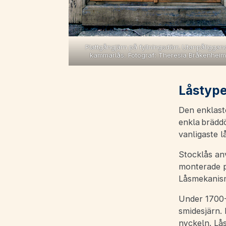
Plattgångjärn på fyllningsdörr. Utanpåliggan
kammarlås. Fotograf: Theresia Bråkenheim
Låstype
Den enklaste
enkla bräddö
vanligaste l
Stocklås anv
monterade p
Låsmekanism
Under 1700- 
smidesjärn.
nyckeln. Lås