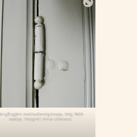
 i fullskärm
Visa bild i fullskärm
örrgångjärn med kulformig knopp, tidig 1800-
talstyp. Fotograf: Anna Ulfstrand.