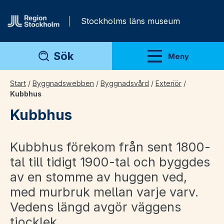
Gå direkt till innehåll
Stockholms läns museum
Sök
Meny
Visa meny
Start
/
Byggnadswebben
/
Byggnadsvård
/
Exteriör
/
Kubbhus
Kubbhus
Kubbhus förekom från sent 1800-
tal till tidigt 1900-tal och byggdes
av en stomme av huggen ved,
med murbruk mellan varje varv.
Vedens längd avgör väggens
tjocklek.