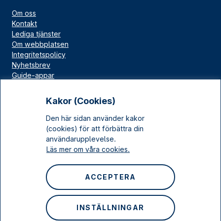
Om oss
Kontakt
Lediga tjänster
Om webbplatsen
Integritetspolicy
Nyhetsbrev
Guide-appar
Bloggar
Press
Kakor (Cookies)
Länskällan
Den här sidan använder kakor
Kulturarv Stockholm
(cookies) för att förbättra din
Sociala medier
användarupplevelse.
Läs mer om våra cookies.
Facebook
Instagram
ACCEPTERA
LinkedIn
YouTube
INSTÄLLNINGAR