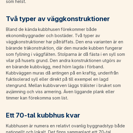
som helst.
Två typer av väggkonstruktioner
Bland de kända kubbhusen förekommer både
ekonomibyggnader och bostäder. Två typer av
väggkonstruktioner har påträffats. Den ena varianten är en
bärande träkonstruktion, där den murade kubben fungerar
som fyllning i väggfälten. Stolparna är då fästa i en syll som
vilar på husets grund. Den andra konstruktionen utgörs av
en bärande kubbvägg, med hörn lagda i förband.
Kubbväggen muras då antingen på en kraftig, underifrån
fuktisolerad syll eller direkt på till exempel en lagd
stengrund. Mellan kubbvarven läggs trälister i bruket som
avjämning och viss armering. Även liggande plank eller
timmer kan förekomma som list.
Ett 70-tal kubbhus kvar
Kubbhusen är numera en relativt ovanlig byggnadstyp både
nationellt och lokalt. Det finns sammanlagt ett 70-tal