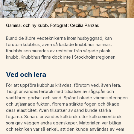
Gammal och ny kubb. Fotograf: Cecilia Panzar.
Bland de äldre vedteknikerna inom husbyggnad, kan
förutom kubbhus, även så kallade knubbhus nämnas.
Knubbhusen murades av restbitar från sågade plank,
knubb. Knubbhus finns dock inte i Stockholmsregionen.
Ved och lera
För att uppföra kubbhus krävdes, förutom ved, även lera.
Tidigt användes lerbruk med tillsatser av sågspån och
växtfibrer, gödsel och sand. Spånet ökade värmeisoleringen
och utjämnade fukten, fibrerna stärkte fogen och ökade
dess elasticitet. Även tillsatser av sand kunde stärka
fogarna. Senare användes kalkbruk eller kalkcementbruk
som gav väggen andra egenskaper. Materialen var billiga
och tekniken var så enkel, att den kunde användas av vem