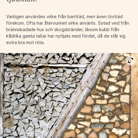
Vanligen användes virke från barrträd, men även lövträd
förekom. Ofta har återvunnet virke använts. Sotad ved från
brännskadade hus och skogsbränder, liksom kubb från
kådrika gamla tallar har nyttjats med fördel, då de står sig
extra bra mot röta.
Vis