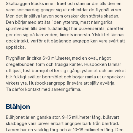
Skalbaggen kläcks inne i träet och stannar där tills den en
varm sommardag gnager sig ut och bildar de flyghål vi ser.
Men det är själva larven som orsakar den största skadan.
Den börjar med att äta i den yttersta, mest näringsrika
splintveden tills den fullständigt har pulveriserats, därefter
ger den sig på kärnveden, timrets innersta. Ytskiktet lämnas
dock intakt, varför ett pågående angrepp kan vara svårt att
upptäcka.
Flyghålen är cirka 6×3 millimeter, med en oval, något
oregelbunden form och frasiga kanter. Husbocken lämnar
ett ljust, löst borrmjöl efter sig i gångsystemet och om virket
blir fuktigt sväller borrmjölet och börjar ramla ut ur sprickor i
virkets yta. Husbocksangrepp är svåra att själv avvärja.
Ta därför kontakt med saneringsfirma.
Blåhjon
Blåhjonet är en ganska stor, 9–15 millimeter lång, blåsvart
skalbagge vars larver enbart angriper bark från barrträd.
Larven har en vitaktig färg och är 10–18 millimeter lång. Den