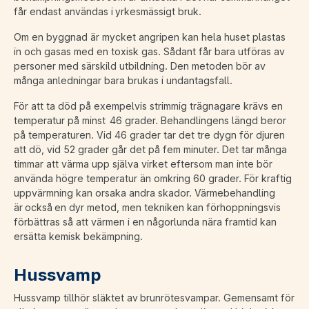
får endast användas i yrkesmässigt bruk.
Om en byggnad är mycket angripen kan hela huset plastas
in och gasas med en toxisk gas. Sådant får bara utföras av
personer med särskild utbildning. Den metoden bör av
många anledningar bara brukas i undantagsfall.
För att ta död på exempelvis strimmig trägnagare krävs en
temperatur på minst 46 grader. Behandlingens längd beror
på temperaturen. Vid 46 grader tar det tre dygn för djuren
att dö, vid 52 grader går det på fem minuter. Det tar många
timmar att värma upp själva virket eftersom man inte bör
använda högre temperatur än omkring 60 grader. För kraftig
uppvärmning kan orsaka andra skador. Värmebehandling
är också en dyr metod, men tekniken kan förhoppningsvis
förbättras så att värmen i en någorlunda nära framtid kan
ersätta kemisk bekämpning.
Hussvamp
Hussvamp tillhör släktet av brunrötesvampar. Gemensamt för