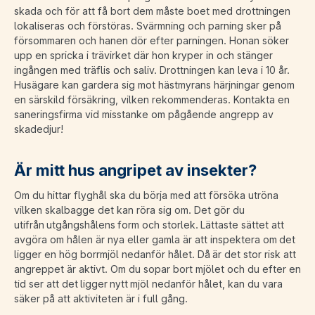
skada och för att få bort dem måste boet med drottningen
lokaliseras och förstöras. Svärmning och parning sker på
försommaren och hanen dör efter parningen. Honan söker
upp en spricka i trävirket där hon kryper in och stänger
ingången med träflis och saliv. Drottningen kan leva i 10 år.
Husägare kan gardera sig mot hästmyrans härjningar genom
en särskild försäkring, vilken rekommenderas. Kontakta en
saneringsfirma vid misstanke om pågående angrepp av
skadedjur!
Är mitt hus angripet av insekter?
Om du hittar flyghål ska du börja med att försöka utröna
vilken skalbagge det kan röra sig om. Det gör du
utifrån utgångshålens form och storlek. Lättaste sättet att
avgöra om hålen är nya eller gamla är att inspektera om det
ligger en hög borrmjöl nedanför hålet. Då är det stor risk att
angreppet är aktivt. Om du sopar bort mjölet och du efter en
tid ser att det ligger nytt mjöl nedanför hålet, kan du vara
säker på att aktiviteten är i full gång.