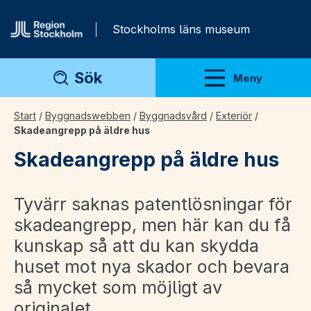
Gå direkt till innehåll
Stockholms läns museum
Sök
Meny
Visa meny
Start
/
Byggnadswebben
/
Byggnadsvård
/
Exteriör
/
Skadeangrepp på äldre hus
Skadeangrepp på äldre hus
Tyvärr saknas patentlösningar för
skadeangrepp, men här kan du få
kunskap så att du kan skydda
huset mot nya skador och bevara
så mycket som möjligt av
originalet.