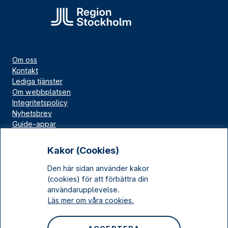
Om oss
Kontakt
Lediga tjänster
Om webbplatsen
Integritetspolicy
Nyhetsbrev
Guide-appar
Bloggar
Press
Kakor (Cookies)
Länskällan
Den här sidan använder kakor
Kulturarv Stockholm
(cookies) för att förbättra din
Sociala medier
användarupplevelse.
Läs mer om våra cookies.
Facebook
Instagram