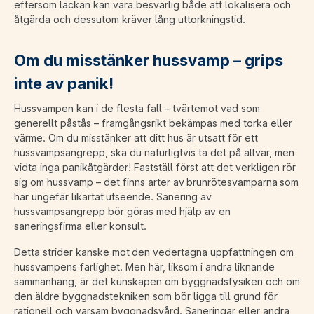
eftersom läckan kan vara besvärlig både att lokalisera och
åtgärda och dessutom kräver lång uttorkningstid.
Om du misstänker hussvamp – grips
inte av panik!
Hussvampen kan i de flesta fall – tvärtemot vad som
generellt påstås – framgångsrikt bekämpas med torka eller
värme. Om du misstänker att ditt hus är utsatt för ett
hussvampsangrepp, ska du naturligtvis ta det på allvar, men
vidta inga panikåtgärder! Fastställ först att det verkligen rör
sig om hussvamp – det finns arter av brunrötesvamparna som
har ungefär likartat utseende. Sanering av
hussvampsangrepp bör göras med hjälp av en
saneringsfirma eller konsult.
Detta strider kanske mot den vedertagna uppfattningen om
hussvampens farlighet. Men här, liksom i andra liknande
sammanhang, är det kunskapen om byggnadsfysiken och om
den äldre byggnadstekniken som bör ligga till grund för
rationell och varsam byggnadsvård. Saneringar eller andra