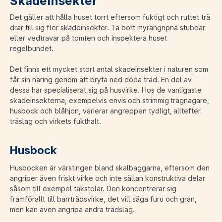
Skadeinsekter
Det gäller att hålla huset torrt eftersom fuktigt och ruttet trä
drar till sig fler skadeinsekter. Ta bort myrangripna stubbar
eller vedtravar på tomten och inspektera huset
regelbundet.
Det finns ett mycket stort antal skadeinsekter i naturen som
får sin näring genom att bryta ned döda träd. En del av
dessa har specialiserat sig på husvirke. Hos de vanligaste
skadeinsekterna, exempelvis envis och strimmig trägnagare,
husbock och blåhjon, varierar angreppen tydligt, alltefter
träslag och virkets fukthalt.
Husbock
Husbocken är värstingen bland skalbaggarna, eftersom den
angriper även friskt virke och inte sällan konstruktiva delar
såsom till exempel takstolar. Den koncentrerar sig
framförallt till barrträdsvirke, det vill säga furu och gran,
men kan även angripa andra trädslag.