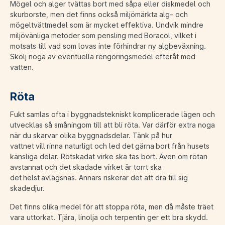
Mögel och alger tvättas bort med såpa eller diskmedel och
skurborste, men det finns också miljömärkta alg- och
mögeltvättmedel som är mycket effektiva. Undvik mindre
miljövänliga metoder som pensling med Boracol, vilket i
motsats till vad som lovas inte förhindrar ny algbeväxning.
Skölj noga av eventuella rengöringsmedel efteråt med
vatten.
Röta
Fukt samlas ofta i byggnadstekniskt komplicerade lägen och
utvecklas så småningom till att bli röta. Var därför extra noga
när du skarvar olika byggnadsdelar. Tänk på hur
vattnet vill rinna naturligt och led det gärna bort från husets
känsliga delar. Rötskadat virke ska tas bort. Även om rötan
avstannat och det skadade virket är torrt ska
det helst avlägsnas. Annars riskerar det att dra till sig
skadedjur.
Det finns olika medel för att stoppa röta, men då måste träet
vara uttorkat. Tjära, linolja och terpentin ger ett bra skydd.