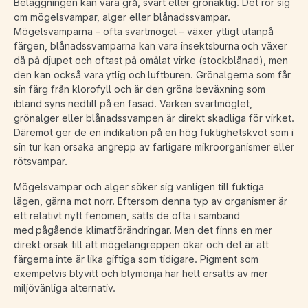
Beläggningen kan vara grå, svart eller grönaktig. Det rör sig
om mögelsvampar, alger eller blånadssvampar.
Mögelsvamparna – ofta svartmögel – växer ytligt utanpå
färgen, blånadssvamparna kan vara insektsburna och växer
då på djupet och oftast på omålat virke (stockblånad), men
den kan också vara ytlig och luftburen. Grönalgerna som får
sin färg från klorofyll och är den gröna beväxning som
ibland syns nedtill på en fasad. Varken svartmöglet,
grönalger eller blånadssvampen är direkt skadliga för virket.
Däremot ger de en indikation på en hög fuktighetskvot som i
sin tur kan orsaka angrepp av farligare mikroorganismer eller
rötsvampar.
Mögelsvampar och alger söker sig vanligen till fuktiga
lägen, gärna mot norr. Eftersom denna typ av organismer är
ett relativt nytt fenomen, sätts de ofta i samband
med pågående klimatförändringar. Men det finns en mer
direkt orsak till att mögelangreppen ökar och det är att
färgerna inte är lika giftiga som tidigare. Pigment som
exempelvis blyvitt och blymönja har helt ersatts av mer
miljövänliga alternativ.