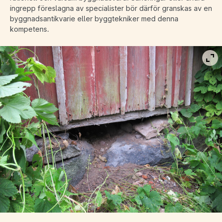
ingrepp föreslagna av specialister bör därför granskas av en
byggnadsantikvarie eller byggtekniker med denna
kompetens.
Vis