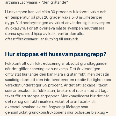
artnamn Lacrymans - “den gråtande”.
Hussvampen kan vid cirka 30 procents fuktkvot i virke och
en temperatur på plus 20 grader växa 5–6 millimeter per
dygn. Vid nedbrytningen av virket använder sig hussvampen
av oxalsyra. För att överleva måste svampen neutralisera
denna syra med hjälp av kalk, varför den allra
oftast förekommer i anslutning till murverk.
Hur stoppas ett hussvampsangrepp?
Fuktkontroll och fuktreducering är absolut grundläggande
när det gäller sanering av hussvamp. Det är visserligen
omtvistat hur länge den kan klara sig utan fukt, men det står
samtidigt klart att den inte överlever en relativ fuktighet som
varaktigt understiger 85 procent. Är det ett läckage i taket
som är orsaken till fuktkällan, brukar det räcka med att laga
taket för att stoppa angreppet. Mer komplicerat blir det när
det rör sig om fukt i marken, vilket ofta är fallet – till
exempel orsakad av ett långvarigt läckage som
genomfuktat grundkonstruktionens mur och/eller bjälklag –