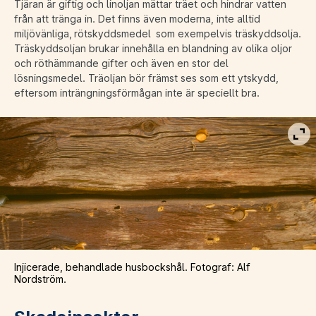
Tjäran är giftig och linoljan mättar träet och hindrar vatten
från att tränga in. Det finns även moderna, inte alltid
miljövänliga, rötskyddsmedel som exempelvis träskyddsolja.
Träskyddsoljan brukar innehålla en blandning av olika oljor
och röthämmande gifter och även en stor del
lösningsmedel. Träoljan bör främst ses som ett ytskydd,
eftersom inträngningsförmågan inte är speciellt bra.
Vis
Injicerade, behandlade husbockshål. Fotograf: Alf
Nordström.