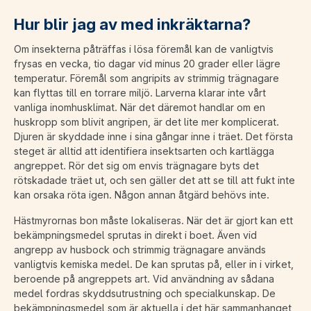
Hur blir jag av med inkräktarna?
Om insekterna påträffas i lösa föremål kan de vanligtvis
frysas en vecka, tio dagar vid minus 20 grader eller lägre
temperatur. Föremål som angripits av strimmig trägnagare
kan flyttas till en torrare miljö. Larverna klarar inte vårt
vanliga inomhusklimat. När det däremot handlar om en
huskropp som blivit angripen, är det lite mer komplicerat.
Djuren är skyddade inne i sina gångar inne i träet. Det första
steget är alltid att identifiera insektsarten och kartlägga
angreppet. Rör det sig om envis trägnagare byts det
rötskadade träet ut, och sen gäller det att se till att fukt inte
kan orsaka röta igen. Någon annan åtgärd behövs inte.
Hästmyrornas bon måste lokaliseras. När det är gjort kan ett
bekämpningsmedel sprutas in direkt i boet. Även vid
angrepp av husbock och strimmig trägnagare används
vanligtvis kemiska medel. De kan sprutas på, eller in i virket,
beroende på angreppets art. Vid användning av sådana
medel fordras skyddsutrustning och specialkunskap. De
bekämpningsmedel som är aktuella i det här sammanhanget