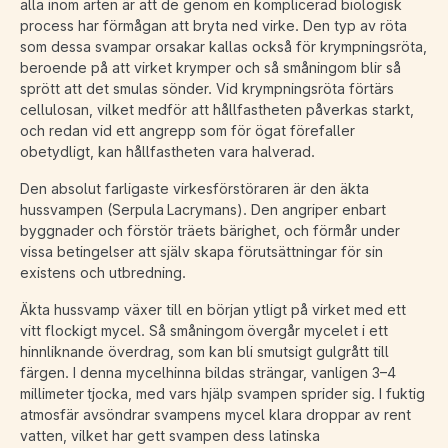
alla inom arten är att de genom en komplicerad biologisk
process har förmågan att bryta ned virke. Den typ av röta
som dessa svampar orsakar kallas också för krympningsröta,
beroende på att virket krymper och så småningom blir så
sprött att det smulas sönder. Vid krympningsröta förtärs
cellulosan, vilket medför att hållfastheten påverkas starkt,
och redan vid ett angrepp som för ögat förefaller
obetydligt, kan hållfastheten vara halverad.
Den absolut farligaste virkesförstöraren är den äkta
hussvampen (Serpula Lacrymans). Den angriper enbart
byggnader och förstör träets bärighet, och förmår under
vissa betingelser att själv skapa förutsättningar för sin
existens och utbredning.
Äkta hussvamp växer till en början ytligt på virket med ett
vitt flockigt mycel. Så småningom övergår mycelet i ett
hinnliknande överdrag, som kan bli smutsigt gulgrått till
färgen. I denna mycelhinna bildas strängar, vanligen 3–4
millimeter tjocka, med vars hjälp svampen sprider sig. I fuktig
atmosfär avsöndrar svampens mycel klara droppar av rent
vatten, vilket har gett svampen dess latinska