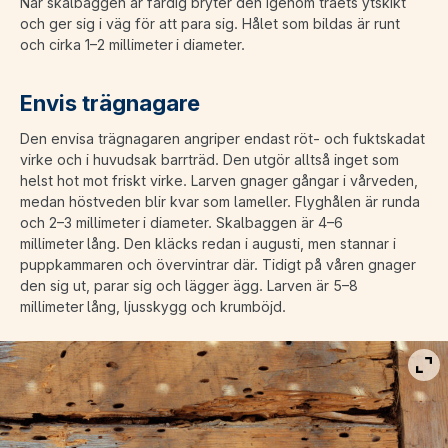
När skalbaggen är färdig bryter den igenom träets ytskikt
och ger sig i väg för att para sig. Hålet som bildas är runt
och cirka 1–2 millimeter i diameter.
Envis trägnagare
Den envisa trägnagaren angriper endast röt- och fuktskadat
virke och i huvudsak barrträd. Den utgör alltså inget som
helst hot mot friskt virke. Larven gnager gångar i vårveden,
medan höstveden blir kvar som lameller. Flyghålen är runda
och 2–3 millimeter i diameter. Skalbaggen är 4–6
millimeter lång. Den kläcks redan i augusti, men stannar i
puppkammaren och övervintrar där. Tidigt på våren gnager
den sig ut, parar sig och lägger ägg. Larven är 5–8
millimeter lång, ljusskygg och krumböjd.
Vis