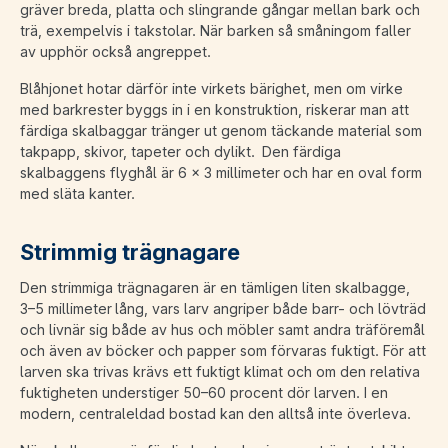
gräver breda, platta och slingrande gångar mellan bark och
trä, exempelvis i takstolar. När barken så småningom faller
av upphör också angreppet.
Blåhjonet hotar därför inte virkets bärighet, men om virke
med barkrester byggs in i en konstruktion, riskerar man att
färdiga skalbaggar tränger ut genom täckande material som
takpapp, skivor, tapeter och dylikt. Den färdiga
skalbaggens flyghål är 6 x 3 millimeter och har en oval form
med släta kanter.
Strimmig trägnagare
Den strimmiga trägnagaren är en tämligen liten skalbagge,
3–5 millimeter lång, vars larv angriper både barr- och lövträd
och livnär sig både av hus och möbler samt andra träföremål
och även av böcker och papper som förvaras fuktigt. För att
larven ska trivas krävs ett fuktigt klimat och om den relativa
fuktigheten understiger 50–60 procent dör larven. I en
modern, centraleldad bostad kan den alltså inte överleva.