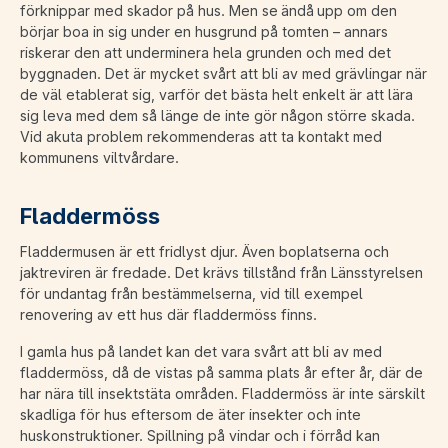
förknippar med skador på hus. Men se ändå upp om den
börjar boa in sig under en husgrund på tomten – annars
riskerar den att underminera hela grunden och med det
byggnaden. Det är mycket svårt att bli av med grävlingar när
de väl etablerat sig, varför det bästa helt enkelt är att lära
sig leva med dem så länge de inte gör någon större skada.
Vid akuta problem rekommenderas att ta kontakt med
kommunens viltvårdare.
Fladderm
öss
Fladdermusen är ett fridlyst djur. Även boplatserna och
jaktreviren är fredade. Det krävs tillstånd från Länsstyrelsen
för undantag från bestämmelserna, vid till exempel
renovering av ett hus där fladdermöss finns.
I gamla hus på landet kan det vara svårt att bli av med
fladdermöss, då de vistas på samma plats år efter år, där de
har nära till insektstäta områden. Fladdermöss är inte särskilt
skadliga för hus eftersom de äter insekter och inte
huskonstruktioner. Spillning på vindar och i förråd kan