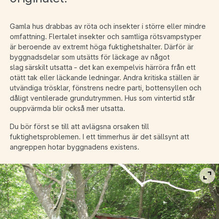
Gamla hus drabbas av röta och insekter i större eller mindre
omfattning. Flertalet insekter och samtliga rötsvampstyper
är beroende av extremt höga fuktighetshalter. Därför är
byggnadsdelar som utsätts för läckage av något
slag särskilt utsatta - det kan exempelvis härröra från ett
otätt tak eller läckande ledningar. Andra kritiska ställen är
utvändiga trösklar, fönstrens nedre parti, bottensyllen och
dåligt ventilerade grundutrymmen. Hus som vintertid står
ouppvärmda blir också mer utsatta.
Du bör först se till att avlägsna orsaken till
fuktighetsproblemen. I ett timmerhus är det sällsynt att
angreppen hotar byggnadens existens.
Vis