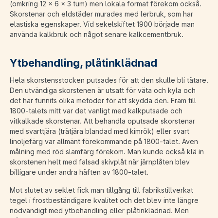
(omkring 12 x 6 x 3 tum) men lokala format förekom också.
Skorstenar och eldstäder murades med lerbruk, som har
elastiska egenskaper. Vid sekelskiftet 1900 började man
använda kalkbruk och något senare kalkcementbruk.
Ytbehandling, plåtinklädnad
Hela skorstensstocken putsades för att den skulle bli tätare.
Den utvändiga skorstenen är utsatt för väta och kyla och
det har funnits olika metoder för att skydda den. Fram till
1800-talets mitt var det vanligt med kalkputsade och
vitkalkade skorstenar. Att behandla oputsade skorstenar
med svarttjära (trätjära blandad med kimrök) eller svart
linoljefärg var allmänt förekommande på 1800-talet. Även
målning med röd slamfärg förekom. Man kunde också klä in
skorstenen helt med falsad skivplåt när järnplåten blev
billigare under andra häften av 1800-talet.
Mot slutet av seklet fick man tillgång till fabrikstillverkat
tegel i frostbeständigare kvalitet och det blev inte längre
nödvändigt med ytbehandling eller plåtinklädnad. Men