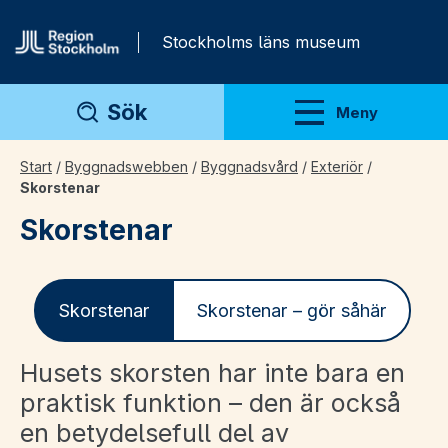
Gå direkt till innehåll
Stockholms läns museum
Sök
Meny
Visa meny
Start
/
Byggnadswebben
/
Byggnadsvård
/
Exteriör
/
Skorstenar
Skorstenar
Skorstenar
Skorstenar – gör såhär
Husets skorsten har inte bara en
praktisk funktion – den är också
en betydelsefull del av