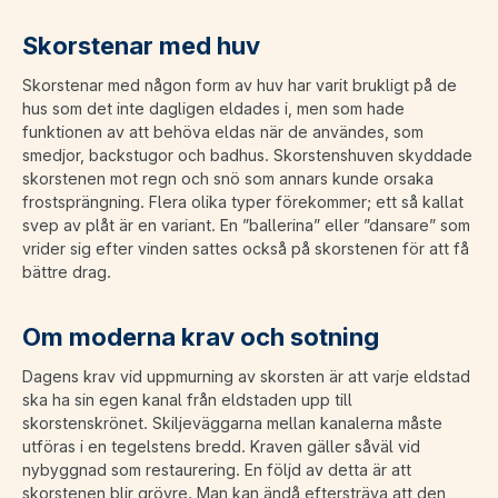
Skorstenar med huv
Skorstenar med någon form av huv har varit brukligt på de
hus som det inte dagligen eldades i, men som hade
funktionen av att behöva eldas när de användes, som
smedjor, backstugor och badhus. Skorstenshuven skyddade
skorstenen mot regn och snö som annars kunde orsaka
frostsprängning. Flera olika typer förekommer; ett så kallat
svep av plåt är en variant. En ”ballerina” eller ”dansare” som
vrider sig efter vinden sattes också på skorstenen för att få
bättre drag.
Om moderna krav och sotning
Dagens krav vid uppmurning av skorsten är att varje eldstad
ska ha sin egen kanal från eldstaden upp till
skorstenskrönet. Skiljeväggarna mellan kanalerna måste
utföras i en tegelstens bredd. Kraven gäller såväl vid
nybyggnad som restaurering. En följd av detta är att
skorstenen blir grövre. Man kan ändå eftersträva att den