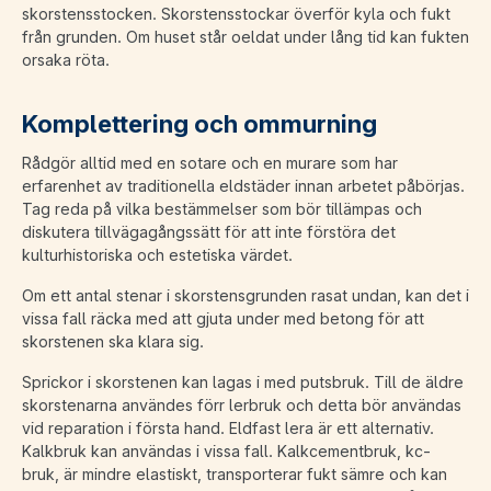
skorstensstocken. Skorstensstockar överför kyla och fukt
från grunden. Om huset står oeldat under lång tid kan fukten
orsaka röta.
Komplettering och ommurning
Rådgör alltid med en sotare och en murare som har
erfarenhet av traditionella eldstäder innan arbetet påbörjas.
Tag reda på vilka bestämmelser som bör tillämpas och
diskutera tillvägagångssätt för att inte förstöra det
kulturhistoriska och estetiska värdet.
Om ett antal stenar i skorstensgrunden rasat undan, kan det i
vissa fall räcka med att gjuta under med betong för att
skorstenen ska klara sig.
Sprickor i skorstenen kan lagas i med putsbruk. Till de äldre
skorstenarna användes förr lerbruk och detta bör användas
vid reparation i första hand. Eldfast lera är ett alternativ.
Kalkbruk kan användas i vissa fall. Kalkcementbruk, kc-
bruk, är mindre elastiskt, transporterar fukt sämre och kan