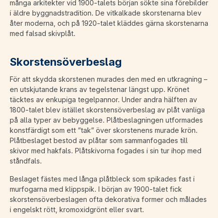
många arkitekter vid 1900-talets början sökte sina förebilder
i äldre byggnadstradition. De vitkalkade skorstenarna blev
åter moderna, och på 1920-talet kläddes gärna skorstenarna
med falsad skivplåt.
Skorstensöverbeslag
För att skydda skorstenen murades den med en utkragning –
en utskjutande krans av tegelstenar längst upp. Krönet
täcktes av enkupiga tegelpannor. Under andra hälften av
1800-talet blev istället skorstensöverbeslag av plåt vanliga
på alla typer av bebyggelse. Plåtbeslagningen utformades
konstfärdigt som ett ”tak” över skorstenens murade krön.
Plåtbeslaget bestod av plåtar som sammanfogades till
skivor med hakfals. Plåtskivorna fogades i sin tur ihop med
ståndfals.
Beslaget fästes med långa plåtbleck som spikades fast i
murfogarna med klippspik. I början av 1900-talet fick
skorstensöverbeslagen ofta dekorativa former och målades
i engelskt rött, kromoxidgrönt eller svart.