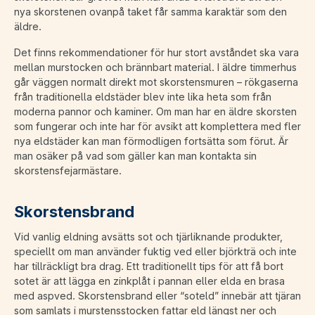
nya skorstenen ovanpå taket får samma karaktär som den
äldre.
Det finns rekommendationer för hur stort avståndet ska vara
mellan murstocken och brännbart material. I äldre timmerhus
går väggen normalt direkt mot skorstensmuren – rökgaserna
från traditionella eldstäder blev inte lika heta som från
moderna pannor och kaminer. Om man har en äldre skorsten
som fungerar och inte har för avsikt att komplettera med fler
nya eldstäder kan man förmodligen fortsätta som förut. Är
man osäker på vad som gäller kan man kontakta sin
skorstensfejarmästare.
Skorstensbrand
Vid vanlig eldning avsätts sot och tjärliknande produkter,
speciellt om man använder fuktig ved eller björkträ och inte
har tillräckligt bra drag. Ett traditionellt tips för att få bort
sotet är att lägga en zinkplåt i pannan eller elda en brasa
med aspved. Skorstensbrand eller “soteld” innebär att tjäran
som samlats i murstensstocken fattar eld längst ner och