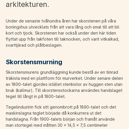
arkitekturen.
Under de senaste tvåhundra åren har skorstenen på våra
boningshus utvecklats från att vara lång och smal till att bli
kort och tjock. Skorstenen har också under den här tiden
flyttat upp från takfoten till taknocken, och varit vitkalkad,
svarttjärad och plåtbeslagen.
Skorstensmurning
Skorstensmurens grundläggning kunde bestå av en timrad
träkista med en plattform för murverket. Under senare delen
av 1800-talet gjordes istället stenkistor av huggen sten utan
bruk (kallmur). Till skorstensstockarna användes handslaget
tegel till långt in på 1800-talet.
Tegelindustrin fick sitt genombrott på 1890-talet och det
maskinslagna teglet började då konkurrera ut det
handslagna. Från 1900-talets början och framåt använde
man stortegel med måtten 30 x 14,5 x 7,5 centimeter