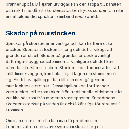
bränner uppåt. Då tjäran utvidgas kan den täppa till kanalen
och risk finns då att skorstensstocken trycks sönder. Om inte
annat bildas det sprickor i samband med soteld.
Skador på murstocken
Sprickor på skorstenar är vanliga och kan ha flera olika
orsaker. Skorstensstocken är tung och det är viktigt att
grunden är stabil. Skador på grunden är dock ovanligt.
Sättningar i byggnadsstommen är vanligare och det kan
påverka skorstensstocken. Stocken, som förr murades tätt
intill timmerväggen, kan haka i bjälklagen om stommen rör
sig. En del av bjälklaget kan till och med gå genom
murstocken i äldre hus. Dessa bjälkar kan fortfarande
vara intakta, eftersom röken från traditionella eldstäder inte
var lika het som från moderna värmepannor. Sneddragna
skorstensstockar på vinden är också känsliga för rörelsen i
stommen.
Om man eldar med olja kan man få problem med
kondensvatten och svavelsyra som skadar teglet i