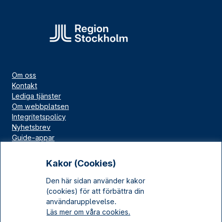
Om oss
Kontakt
Lediga tjänster
Om webbplatsen
Integritetspolicy
Nyhetsbrev
Guide-appar
Bloggar
Press
Kakor (Cookies)
Länskällan
Den här sidan använder kakor
Kulturarv Stockholm
(cookies) för att förbättra din
Sociala medier
användarupplevelse.
Läs mer om våra cookies.