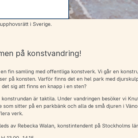
upphovsrätt i Sverige.
en på konstvandring!
 en fin samling med offentliga konstverk. Vi går en konst
ser på konsten. Varför finns det en hel park med djurskul
et sig att finns en knapp i en sten?
å konstrundan är taktila. Under vandringen besöker vi Knu
e som sitter på en parkbänk och alla de små djuren i Väno
lera verk.
leds av Rebecka Walan, konstintendent på Stockholms l