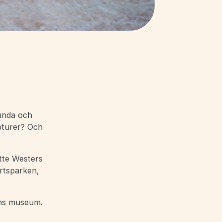
runda och
pturer? Och
tte Westers
rtsparken,
äns museum.