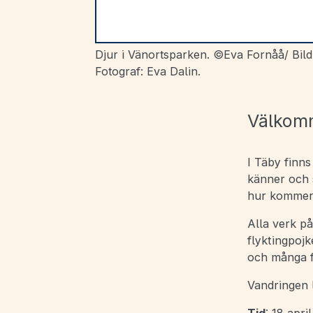
Djur i Vänortsparken. ©Eva Fornåå/ Bild
Fotograf: Eva Dalin.
Välkomm
I Täby finns
känner och 
hur kommer d
Alla verk p
flyktingpojk
och många f
Vandringen 