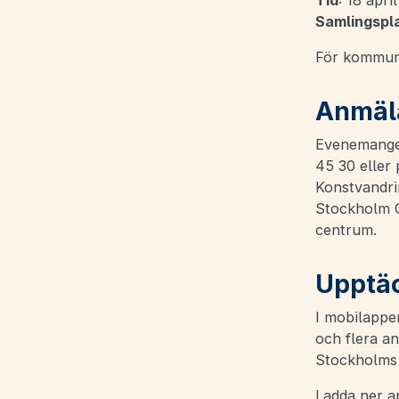
Tid
: 18 apri
Samlingspla
För kommuna
Anmäl
Evenemanget
45 30 eller
Konstvandri
Stockholm Go
centrum.
Upptä
I mobilappe
och flera a
Stockholms
Ladda ner a