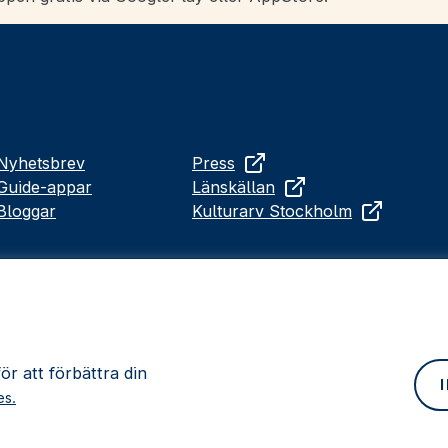
Nyhetsbrev
Press
Guide-appar
Länskällan
Bloggar
Kulturarv Stockholm
r att förbättra din
es.