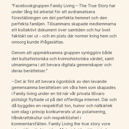
“Facebookgruppen Family Living – The True Story har
under lång tid arbetat för att avdramatisera
föreställningen om det perfekta hemmet och den
perfekta familjen. Tillsammans skapade medlemmarna
ett kollektivt dokument över samtiden och hur livet
faktiskt ser ut – och en plats där normer kring hem och
omsorg kunde ifrågasättas.
Genom att uppmärksamma gruppen synliggörs både
det kulturhistoriska och kvinnohistoriska värdet, samt
utmaningarna i att bevara digitala gemenskaper och
deras berättelser.”
– Det är fint att bevara ögonblick av den levande
gemensamma berättelsen om våra hem som skapades
i Family living under en tid när vår privata tillvaro
plötsligt flyttade ut på det offentliga internet. Där och
då byggdes en respektfull ton, humor och nätkärlek
som idag i princip konkurrerats ut av polarisering,
hånskrattskultur och respektlöshet i
kommentarsfälten. Family Living the true story vore