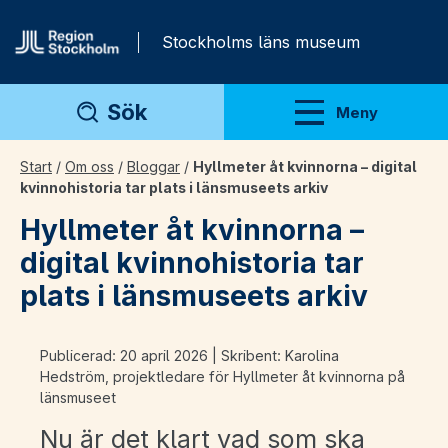
Gå direkt till innehåll
Stockholms läns museum
Sök
Meny
Visa meny
Start
/
Om oss
/
Bloggar
/
Hyllmeter åt kvinnorna – digital
kvinnohistoria tar plats i länsmuseets arkiv
Hyllmeter åt kvinnorna –
digital kvinnohistoria tar
plats i länsmuseets arkiv
Publicerad: 20 april 2026 | Skribent: Karolina
Hedström, projektledare för Hyllmeter åt kvinnorna på
länsmuseet
Nu är det klart vad som ska