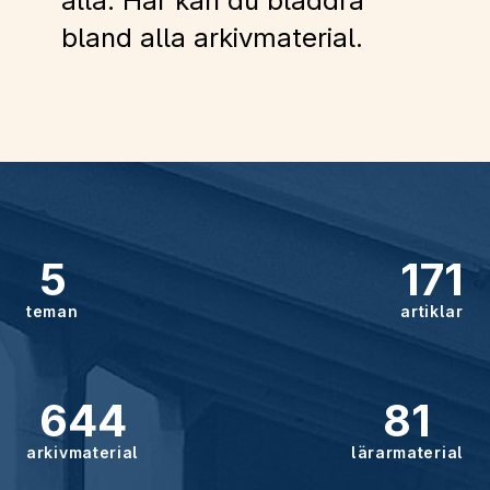
alla. Här kan du bläddra
bland alla arkivmaterial.
5
171
teman
artiklar
644
81
arkivmaterial
lärarmaterial