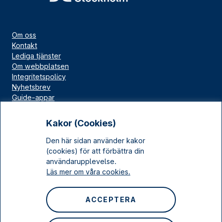
Om oss
Kontakt
Lediga tjänster
Om webbplatsen
Integritetspolicy
Nyhetsbrev
Guide-appar
Bloggar
Press
Kakor (Cookies)
Länskällan
Den här sidan använder kakor
Kulturarv Stockholm
(cookies) för att förbättra din
Sociala medier
användarupplevelse.
Läs mer om våra cookies.
Facebook
Instagram
ACCEPTERA
LinkedIn
YouTube