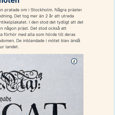
möten
an pratade om i Stockholm. Några präster
dning. Det tog mer än 2 år att utreda
ikelplakatet. I den stod det tydligt att det
an någon präst. Det stod också att
ga förhör med alla som hörde till deras
ndomen. De inblandade i mötet blev ändå
ur landet.