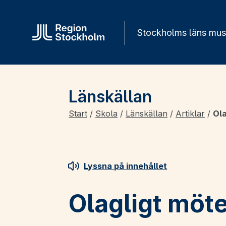
Gå direkt till innehåll
Stockholms läns mu
Länskällan
Start
/
Skola
/
Länskällan
/
Artiklar
/
Ola
Lyssna på innehållet
Olagligt möte