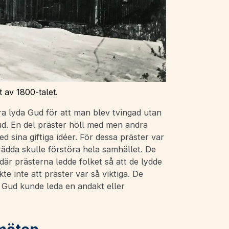
 av 1800-talet.
bara lyda Gud för att man blev tvingad utan
Gud. En del präster höll med men andra
ed sina giftiga idéer. För dessa präster var
 rädda skulle förstöra hela samhället. De
är prästerna ledde folket så att de lydde
e inte att präster var så viktiga. De
 Gud kunde leda en andakt eller