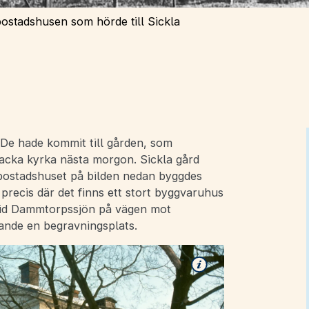
 bostadshusen som hörde till Sickla
a. De hade kommit till gården, som
Nacka kyrka nästa morgon. Sickla gård
 bostadshuset på bilden nedan byggdes
precis där det finns ett stort byggvaruhus
 vid Dammtorpssjön på vägen mot
rande en begravningsplats.