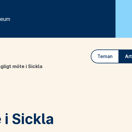
seum
Teman
Art
gligt möte i Sickla
 i Sickla