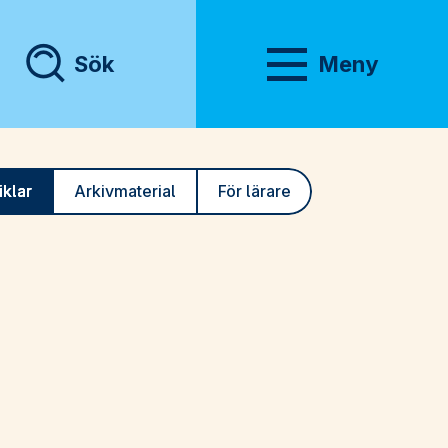
Sök
Meny
Visa meny
iklar
Arkivmaterial
För lärare