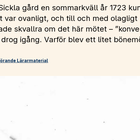
ickla gård en sommarkväll år 1723 kun
t var ovanligt, och till och med olagligt 
ade skvallra om det här mötet – ”konven
drog igång. Varför blev ett litet bönem
lhörande Lärarmaterial