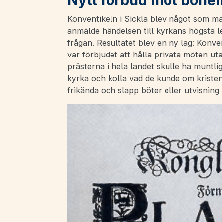
Nytt förbud mot böne
Konventikeln i Sickla blev något som m
anmälde händelsen till kyrkans högsta le
frågan. Resultatet blev en ny lag: Konvent
var förbjudet att hålla privata möten ut
prästerna i hela landet skulle ha muntli
kyrka och kolla vad de kunde om kriste
frikända och slapp böter eller utvisning 