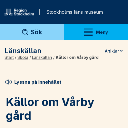
Gå direkt till innehåll
Stockholms läns museum
Sök
Meny
Visa meny
Länskällan
Artiklar
Start
/
Skola
/
Länskällan
/
Källor om Vårby gård
Teman
Artiklar
Arkivmaterial
Lyssna på innehållet
För lärare
Källor om Vårby
gård