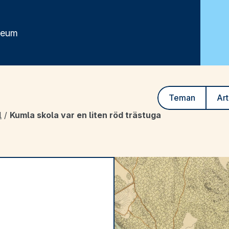
seum
Teman
Art
l
/
Kumla skola var en liten röd trästuga