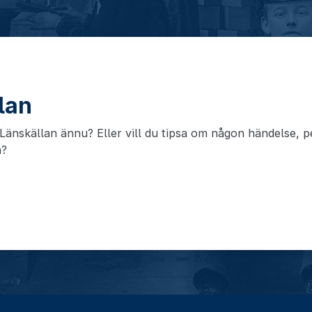
llan
änskällan ännu? Eller vill du tipsa om någon händelse, pe
n?