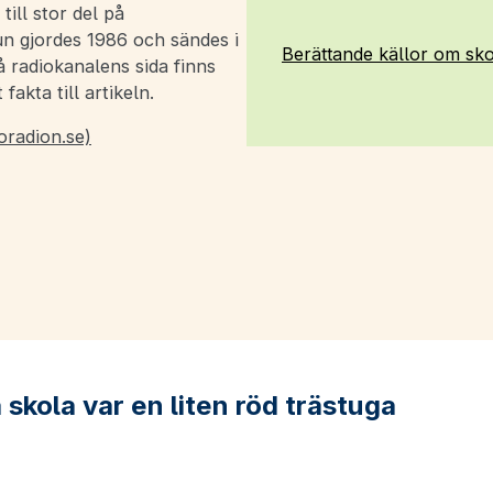
ill stor del på
un gjordes 1986 och sändes i
Berättande källor om sko
 radiokanalens sida finns
akta till artikeln.
oradion.se)
skola var en liten röd trästuga
m Kumla skola var en liten röd trästuga