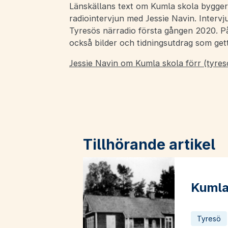
Länskällans text om Kumla skola bygger t
radiointervjun med Jessie Navin. Intervj
Tyresös närradio första gången 2020. På
också bilder och tidningsutdrag som gett f
Jessie Navin om Kumla skola förr (tyres
Tillhörande artikel
Kumla 
Läs mer o
Tyresö