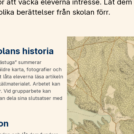
 att väcka eleverna intresse. Låt dem s
olika berättelser från skolan förr.
olans historia
trästuga” summerar
äldre karta, fotografier och
tt låta eleverna läsa artikeln
källmaterialet. Arbetet kan
er. Vid grupparbete kan
an dela sina slutsatser med
on