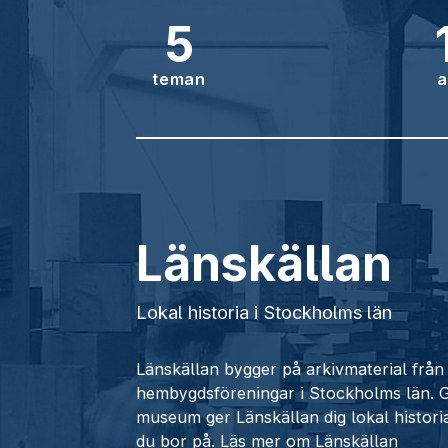
5
teman
a
Länskällan
Lokal historia i Stockholms län
Länskällan bygger på arkivmaterial fr
hembygdsföreningar i Stockholms län.
museum ger Länskällan dig lokal histori
du bor på.
Läs mer om Länskällan