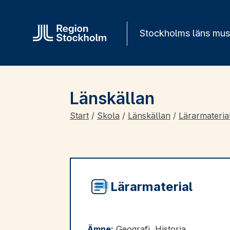
Gå direkt till innehåll
Stockholms läns mu
Länskällan
Start
/
Skola
/
Länskällan
/
Lärarmateria
Lärarmaterial
Ämne:
Geografi, Historia