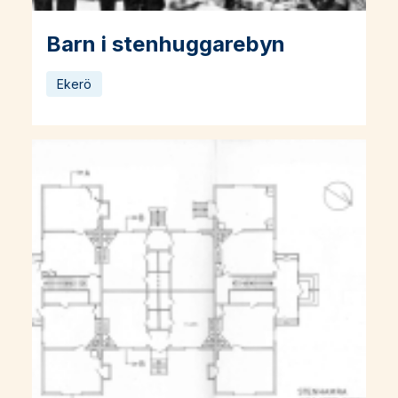
Barn i stenhuggarebyn
Läs mer om Barn i stenhuggarebyn
Ekerö