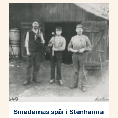
Smedernas spår i Stenhamra
Läs mer om Smedernas spår i Stenhamra