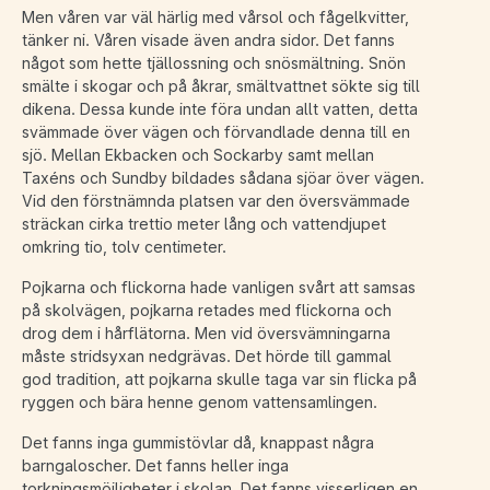
Men våren var väl härlig med vårsol och fågelkvitter,
tänker ni. Våren visade även andra sidor. Det fanns
något som hette tjällossning och snösmältning. Snön
smälte i skogar och på åkrar, smältvattnet sökte sig till
dikena. Dessa kunde inte föra undan allt vatten, detta
svämmade över vägen och förvandlade denna till en
sjö. Mellan Ekbacken och Sockarby samt mellan
Taxéns och Sundby bildades sådana sjöar över vägen.
Vid den förstnämnda platsen var den översvämmade
sträckan cirka trettio meter lång och vattendjupet
omkring tio, tolv centimeter.
Pojkarna och flickorna hade vanligen svårt att samsas
på skolvägen, pojkarna retades med flickorna och
drog dem i hårflätorna. Men vid översvämningarna
måste stridsyxan nedgrävas. Det hörde till gammal
god tradition, att pojkarna skulle taga var sin flicka på
ryggen och bära henne genom vattensamlingen.
Det fanns inga gummistövlar då, knappast några
barngaloscher. Det fanns heller inga
torkningsmöjligheter i skolan. Det fanns visserligen en