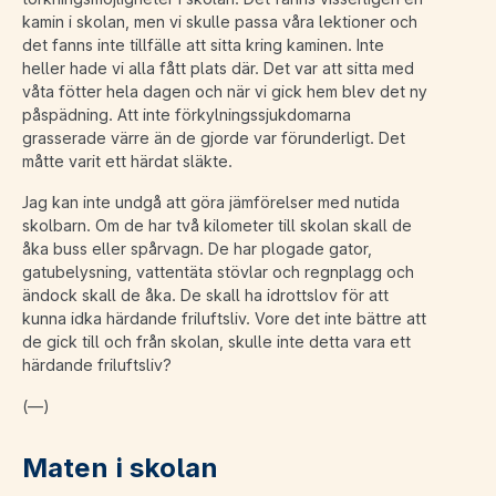
kamin i skolan, men vi skulle passa våra lektioner och
det fanns inte tillfälle att sitta kring kaminen. Inte
heller hade vi alla fått plats där. Det var att sitta med
våta fötter hela dagen och när vi gick hem blev det ny
påspädning. Att inte förkylningssjukdomarna
grasserade värre än de gjorde var förunderligt. Det
måtte varit ett härdat släkte.
Jag kan inte undgå att göra jämförelser med nutida
skolbarn. Om de har två kilometer till skolan skall de
åka buss eller spårvagn. De har plogade gator,
gatubelysning, vattentäta stövlar och regnplagg och
ändock skall de åka. De skall ha idrottslov för att
kunna idka härdande friluftsliv. Vore det inte bättre att
de gick till och från skolan, skulle inte detta vara ett
härdande friluftsliv?
(—)
Maten i skolan