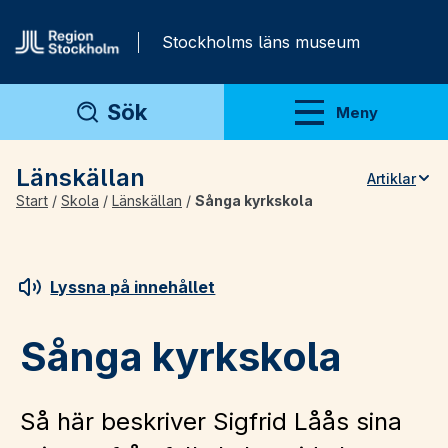
Gå direkt till innehåll
Stockholms läns museum
Sök
Meny
Visa meny
Länskällan
Artiklar
Start
/
Skola
/
Länskällan
/
Sånga kyrkskola
Teman
Artiklar
Arkivmaterial
Lyssna på innehållet
För lärare
Sånga kyrkskola
Så här beskriver Sigfrid Låås sina