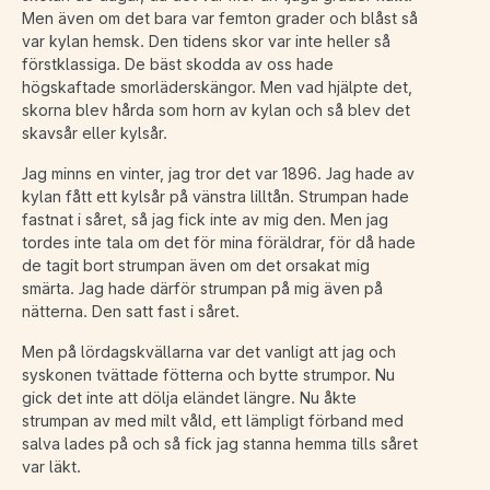
Men även om det bara var femton grader och blåst så
var kylan hemsk. Den tidens skor var inte heller så
förstklassiga. De bäst skodda av oss hade
högskaftade smorläderskängor. Men vad hjälpte det,
skorna blev hårda som horn av kylan och så blev det
skavsår eller kylsår.
Jag minns en vinter, jag tror det var 1896. Jag hade av
kylan fått ett kylsår på vänstra lilltån. Strumpan hade
fastnat i såret, så jag fick inte av mig den. Men jag
tordes inte tala om det för mina föräldrar, för då hade
de tagit bort strumpan även om det orsakat mig
smärta. Jag hade därför strumpan på mig även på
nätterna. Den satt fast i såret.
Men på lördagskvällarna var det vanligt att jag och
syskonen tvättade fötterna och bytte strumpor. Nu
gick det inte att dölja eländet längre. Nu åkte
strumpan av med milt våld, ett lämpligt förband med
salva lades på och så fick jag stanna hemma tills såret
var läkt.