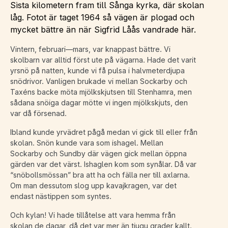
Sista kilometern fram till Sånga kyrka, där skolan
låg. Fotot är taget 1964 så vägen är plogad och
mycket bättre än när Sigfrid Låås vandrade här.
Vintern, februari—mars, var knappast bättre. Vi
skolbarn var alltid först ute på vägarna. Hade det varit
yrsnö på natten, kunde vi få pulsa i halvmeterdjupa
snödrivor. Vanligen brukade vi mellan Sockarby och
Taxéns backe möta mjölkskjutsen till Stenhamra, men
sådana snöiga dagar mötte vi ingen mjölkskjuts, den
var då försenad.
Ibland kunde yrvädret pågå medan vi gick till eller från
skolan. Snön kunde vara som ishagel. Mellan
Sockarby och Sundby där vägen gick mellan öppna
gärden var det värst. Ishaglen kom som synålar. Då var
“snöbollsmössan” bra att ha och fälla ner till axlarna.
Om man dessutom slog upp kavajkragen, var det
endast nästippen som syntes.
Och kylan! Vi hade tillåtelse att vara hemma från
skolan de dagar, då det var mer än tjugu grader kallt.