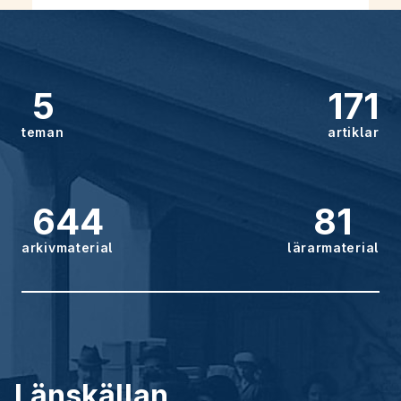
5
171
teman
artiklar
644
81
arkivmaterial
lärarmaterial
Länskällan