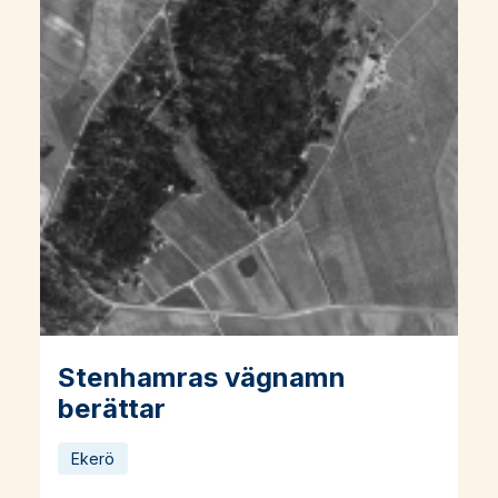
Stenhamras vägnamn
Läs mer om Stenhamras vägnamn berättar
berättar
Ekerö