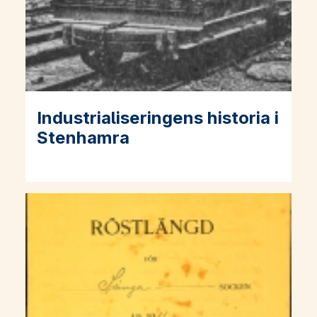
Industrialiseringens historia i
Läs mer om Industrialiseringens historia i Stenhamra
Stenhamra