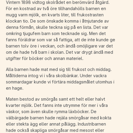
Vintern 1898 vidtog skolrådet en berömvärd åtgärd.
För en kostnad av två öre tillhandahölls barnen en
mugg varm mjölk, en kvarts liter, till frukostrasten
klockan tio. De som önskade komma i åtnjutande av
denna förmån, skulle teckna sig på en lista. Det var
omkring tjugufem barn som tecknade sig. Men det
fanns föräldrar som var så fattiga, att de inte kunde ge
barnen tolv öre i veckan, och ändå omöjligare var det
om de hade två barn i skolan. Det var drygt ändå med
utgifter för böcker och annan materiel.
Alla barnen hade mat med sig till frukost och middag.
Måltiderna intog vi i våra skolbänkar. Under vackra
sommardagar kunde vi förtära middagsmålet utomhus i
en hage.
Maten bestod av smörgås samt ett helt eller halvt
kvarter mjölk. Det fanns inte utrymme för mer i våra
väskor, som även skulle rymma läxböcker. De
välbärgade barnen hade rejäla smörgåsar med kokta
eller stekta ägg eller annat pålägg. Industribarnen
hade också skapliga smörgåsar med mesost eller