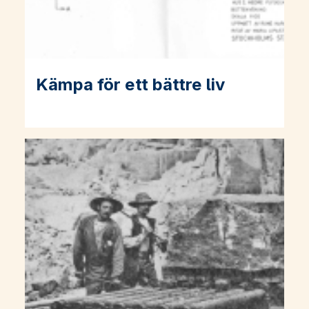
Kämpa för ett bättre liv
Läs mer om Kämpa för ett bättre liv