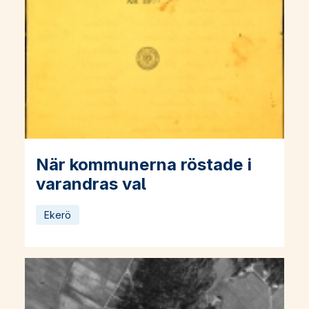
När kommunerna röstade i
Läs mer om När kommunerna röstade i varandras val
varandras val
Ekerö