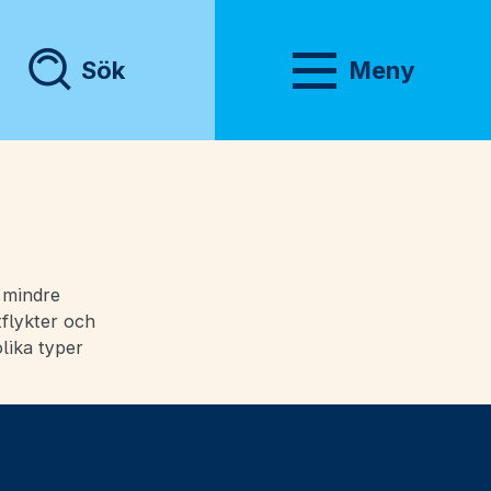
Sök
Meny
Visa meny
e mindre
tflykter och
olika typer