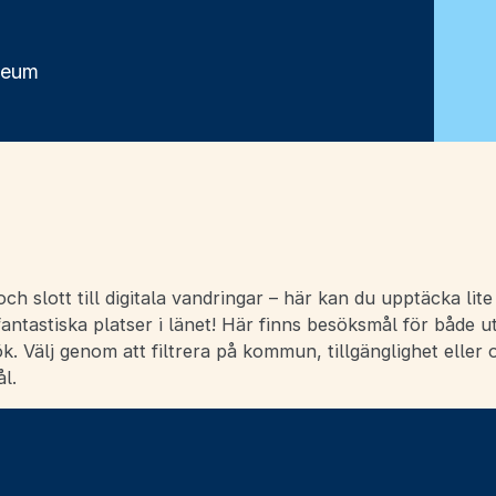
seum
ch slott till digitala vandringar – här kan du upptäcka lit
ntastiska platser i länet! Här finns besöksmål för både u
ök. Välj genom att filtrera på kommun, tillgänglighet eller 
l.