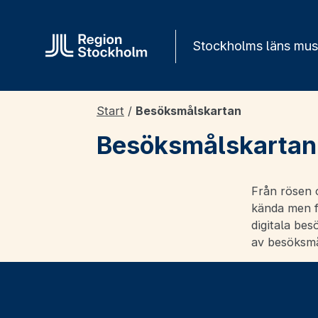
Gå direkt till innehåll
Stockholms läns mu
Start
/
Besöksmålskartan
Besöksmålskartan
Från rösen o
kända men fa
digitala bes
av besöksmå