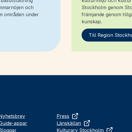
 basutställning
kulturmiljö och kultu
Sommarnöjen och
Stockholm genom Sto
nom områden under
främjande genom tillg
kunskap.
Till Region Stockh
Nyhetsbrev
Press
Guide-appar
Länskällan
Bloggar
Kulturarv Stockholm