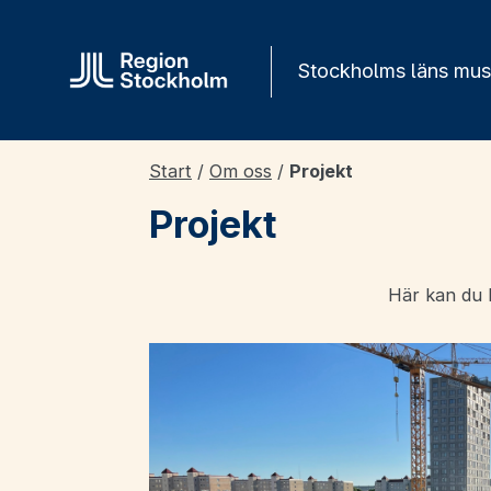
Gå direkt till innehåll
Stockholms läns mu
Start
/
Om oss
/
Projekt
Projekt
Här kan du h