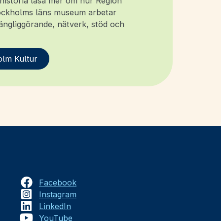
rhistoria läsa mer om hur Region
ckholms läns museum arbetar
ängliggörande, nätverk, stöd och
olm Kultur
Facebook
Instagram
LinkedIn
YouTube