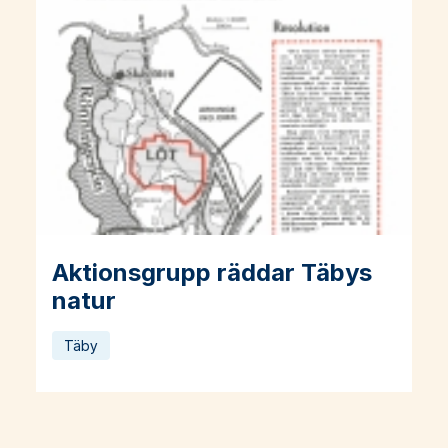
Aktionsgrupp räddar Täbys
Läs mer om Aktionsgrupp räddar Täbys natur
natur
Täby