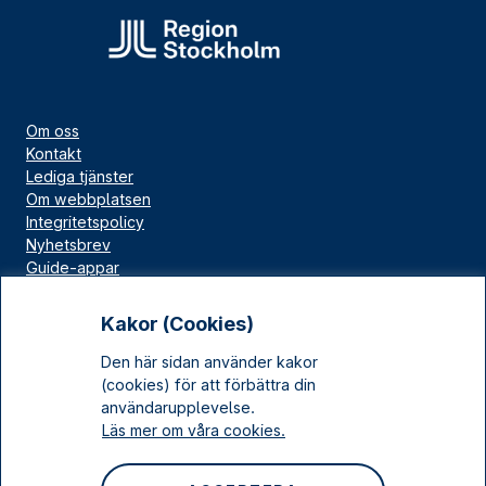
Om oss
Kontakt
Lediga tjänster
Om webbplatsen
Integritetspolicy
Nyhetsbrev
Guide-appar
Bloggar
Press
Kakor (Cookies)
Länskällan
Den här sidan använder kakor
Kulturarv Stockholm
(cookies) för att förbättra din
Sociala medier
användarupplevelse.
Läs mer om våra cookies.
Facebook
Instagram