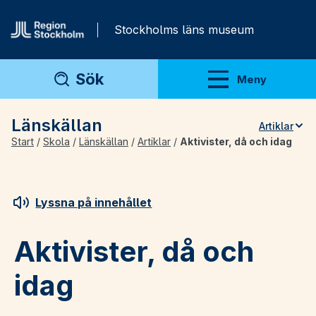
Gå direkt till innehåll
Stockholms läns museum
Sök
Meny
Visa meny
Länskällan
Artiklar
Start
/
Skola
/
Länskällan
/
Artiklar
/
Aktivister, då och idag
Teman
Artiklar
Arkivmaterial
Lyssna på innehållet
För lärare
Aktivister, då och
idag