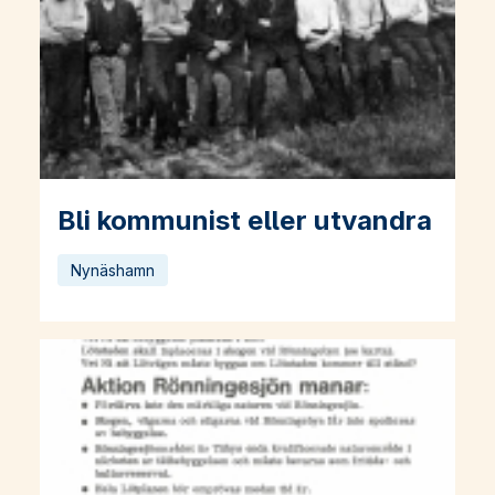
Bli kommunist eller utvandra
Läs mer om Bli kommunist eller utvandra
Nynäshamn