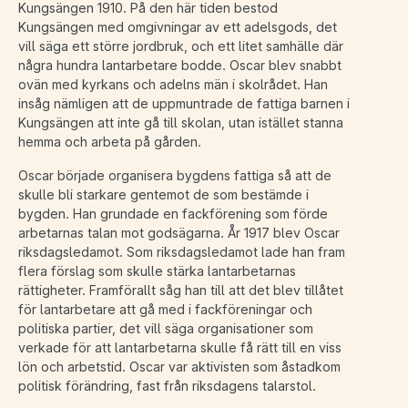
Kungsängen 1910. På den här tiden bestod
Kungsängen med omgivningar av ett adelsgods, det
vill säga ett större jordbruk, och ett litet samhälle där
några hundra lantarbetare bodde. Oscar blev snabbt
ovän med kyrkans och adelns män i skolrådet. Han
insåg nämligen att de uppmuntrade de fattiga barnen i
Kungsängen att inte gå till skolan, utan istället stanna
hemma och arbeta på gården.
Oscar började organisera bygdens fattiga så att de
skulle bli starkare gentemot de som bestämde i
bygden. Han grundade en fackförening som förde
arbetarnas talan mot godsägarna. År 1917 blev Oscar
riksdagsledamot. Som riksdagsledamot lade han fram
flera förslag som skulle stärka lantarbetarnas
rättigheter. Framförallt såg han till att det blev tillåtet
för lantarbetare att gå med i fackföreningar och
politiska partier, det vill säga organisationer som
verkade för att lantarbetarna skulle få rätt till en viss
lön och arbetstid. Oscar var aktivisten som åstadkom
politisk förändring, fast från riksdagens talarstol.