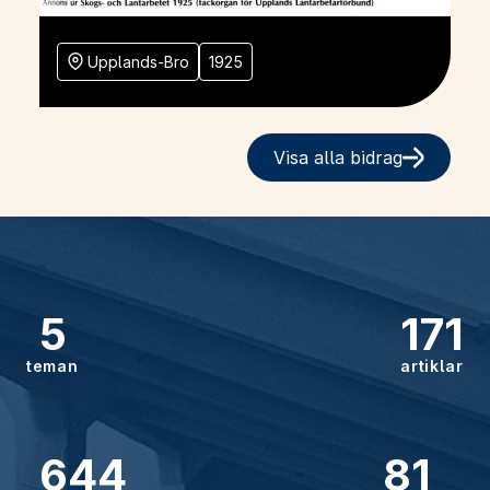
Upplands-Bro
1925
Visa alla bidrag
5
171
teman
artiklar
644
81