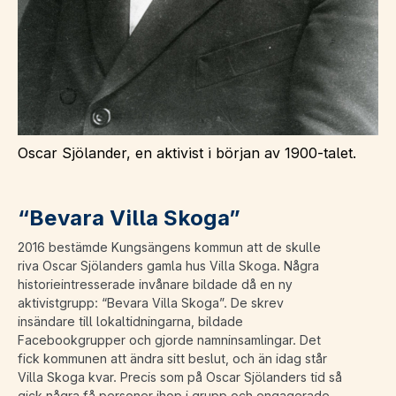
Oscar Sjölander, en aktivist i början av 1900-talet.
“Bevara Villa Skoga”
2016 bestämde Kungsängens kommun att de skulle
riva Oscar Sjölanders gamla hus Villa Skoga. Några
historieintresserade invånare bildade då en ny
aktivistgrupp: “Bevara Villa Skoga”. De skrev
insändare till lokaltidningarna, bildade
Facebookgrupper och gjorde namninsamlingar. Det
fick kommunen att ändra sitt beslut, och än idag står
Villa Skoga kvar. Precis som på Oscar Sjölanders tid så
gick några få personer ihop i grupp och engagerade