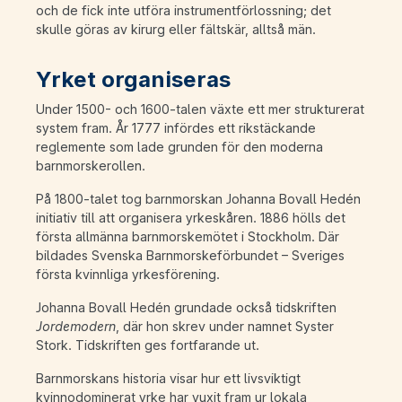
och de fick inte utföra instrumentförlossning; det
skulle göras av kirurg eller fältskär, alltså män.
Yrket organiseras
Under 1500- och 1600-talen växte ett mer strukturerat
system fram. År 1777 infördes ett rikstäckande
reglemente som lade grunden för den moderna
barnmorskerollen.
På 1800-talet tog barnmorskan Johanna Bovall Hedén
initiativ till att organisera yrkeskåren. 1886 hölls det
första allmänna barnmorskemötet i Stockholm. Där
bildades Svenska Barnmorskeförbundet – Sveriges
första kvinnliga yrkesförening.
Johanna Bovall Hedén grundade också tidskriften
Jordemodern
, där hon skrev under namnet Syster
Stork. Tidskriften ges fortfarande ut.
Barnmorskans historia visar hur ett livsviktigt
kvinnodominerat yrke har vuxit fram ur lokala