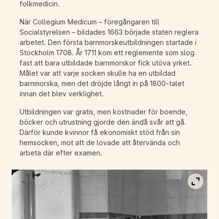
folkmedicin.
När Collegium Medicum – föregångaren till
Socialstyrelsen – bildades 1663 började staten reglera
arbetet. Den första barnmorskeutbildningen startade i
Stockholm 1708. År 1711 kom ett reglemente som slog
fast att bara utbildade barnmorskor fick utöva yrket.
Målet var att varje socken skulle ha en utbildad
barnmorska, men det dröjde långt in på 1800-talet
innan det blev verklighet.
Utbildningen var gratis, men kostnader för boende,
böcker och utrustning gjorde den ändå svår att gå.
Därför kunde kvinnor få ekonomiskt stöd från sin
hemsocken, mot att de lovade att återvända och
arbeta där efter examen.
Visa b