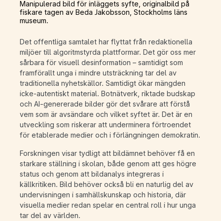
Manipulerad bild för inläggets syfte, originalbild på
fiskare tagen av Beda Jakobsson, Stockholms läns
museum.
Det offentliga samtalet har flyttat från redaktionella
miljöer till algoritmstyrda plattformar. Det gör oss mer
sårbara för visuell desinformation – samtidigt som
framförallt unga i mindre utsträckning tar del av
traditionella nyhetskällor. Samtidigt ökar mängden
icke‑autentiskt material. Botnätverk, riktade budskap
och AI-genererade bilder gör det svårare att förstå
vem som är avsändare och vilket syftet är. Det är en
utveckling som riskerar att underminera förtroendet
för etablerade medier och i förlängningen demokratin.
Forskningen visar tydligt att bildämnet behöver få en
starkare ställning i skolan, både genom att ges högre
status och genom att bildanalys integreras i
källkritiken. Bild behöver också bli en naturlig del av
undervisningen i samhällskunskap och historia, där
visuella medier redan spelar en central roll i hur unga
tar del av världen.