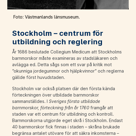
Foto: Västmanlands länsmuseum.
Stockholm – centrum för
utbildning och reglering
År 1686 beslutade Collegium Medicum att Stockholms
barnmorskor måste examineras av stadsläkaren och
avlägga ed. Detta sågs som ett svar på kritik mot
”okunniga jordegummor och hjälpkvinnor” och reglerna
gällde först huvudstaden.
Stockholm var också platsen där den första kända
förteckningen över utbildade barnmorskor
sammanställdes. I
Sveriges första utbildade
barnmorskor, förteckning från år 1760
framgår att
staden var ett centrum för utbildning och kontroll.
Barnmorskorna utgjorde eget skrå i Stockholm. Endast
40 barnmorskor fick finnas i staden – skråna brukade
begränsa antalet utövare för att säkra inkomsterna –