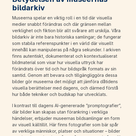
bildarkiv
Museerna spelar en viktig roll i en tid där visuella
medier snabbt förändras och där gränsen mellan
verklighet och fiktion blir allt svårare att urskilja. Våra
bildarkiv är inte bara historiska samlingar; de fungerar
som stabila referenspunkter i en värld där visuellt
innehåll kan manipuleras på några sekunder. I arkiven
finns autentiskt, dokumenterat och kontextualiserat
bildmaterial som visar hur visuella uttryck har
förändrats över tid och hur bildspråk formats av sin
samtid. Genom att bevara och tillgängliggöra dessa
bilder gör museerna det möjligt att jämföra dåtidens
visuella berättelser med dagens, och därmed förstå
hur både tekniker och budskap har utvecklats.
I kontrast till dagens AI-genererade ”promptografier”,
där bilder kan skapas utan förankring i verkliga
händelser, erbjuder museernas bildsamlingar en form
av visuell källtillit. Här finns fotografier som bär spår
av verkliga människor, platser och situationer – bilder