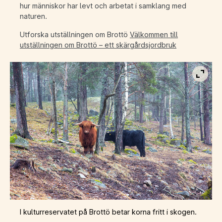
hur människor har levt och arbetat i samklang med
naturen.
Utforska utställningen om Brottö
Välkommen till
utställningen om Brottö – ett skärgårdsjordbruk
Visa b
I kulturreservatet på Brottö betar korna fritt i skogen.