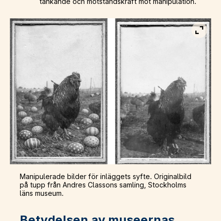
tänkande och motståndskraft mot manipulation.
Visa b
Manipulerade bilder för inläggets syfte. Originalbild
på tupp från Andres Classons samling, Stockholms
läns museum.
Betydelsen av museernas