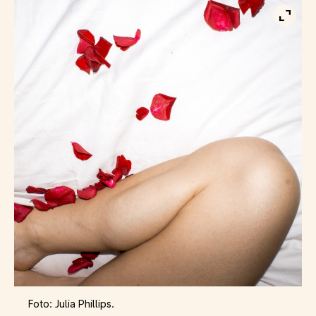
Visa b
Foto: Julia Phillips.