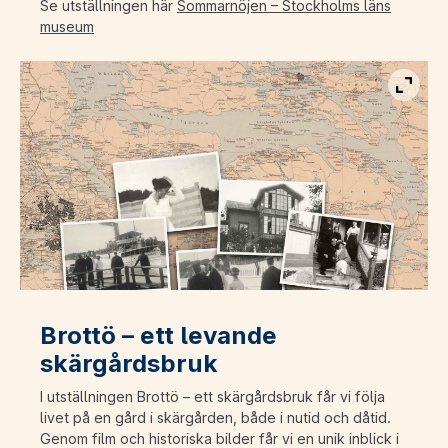
Se utställningen här
Sommarnöjen – Stockholms läns
museum
Visa b
Brottö – ett levande
skärgårdsbruk
I utställningen Brottö – ett skärgårdsbruk får vi följa
livet på en gård i skärgården, både i nutid och dåtid.
Genom film och historiska bilder får vi en unik inblick i