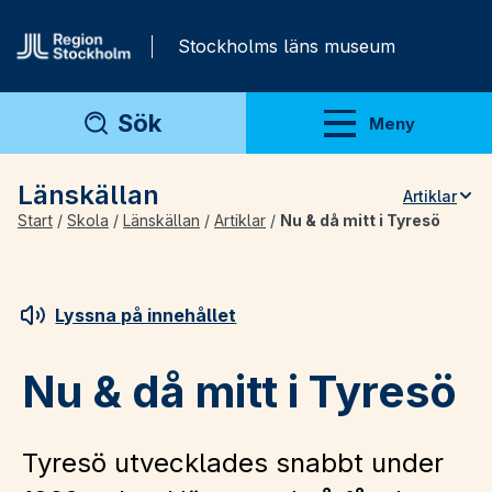
Gå direkt till innehåll
Stockholms läns museum
Sök
Meny
Visa meny
Länskällan
Artiklar
Start
/
Skola
/
Länskällan
/
Artiklar
/
Nu & då mitt i Tyresö
Teman
Artiklar
Arkivmaterial
Lyssna på innehållet
För lärare
Nu & då mitt i Tyresö
Tyresö utvecklades snabbt under