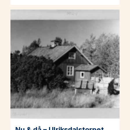
Nu & då – Ulriksdalstorpet
Läs mer om Nu & då – Ulriksdalstorpet