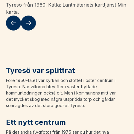
Tyresö från 1960. Källa: Lantmäteriets karttjänst Min
karta.
Flytta till vänster
Flytta till höger
Tyresö var splittrat
Före 1950-talet var kyrkan och slottet i öster centrum i
Tyresö. När villorna blev fler i väster flyttade
kommunledningen också dit. Men i kommunens mitt var
det mycket skog med några utspridda torp och gårdar
som ägdes av det stora godset Tyresö.
Ett nytt centrum
På det andra flygfotot från 1975 ser du hur det nya