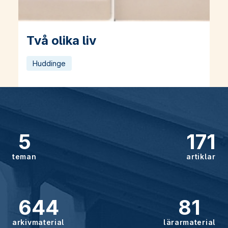
Två olika liv
Läs mer om Två olika liv
Huddinge
5
171
teman
artiklar
644
81
arkivmaterial
lärarmaterial