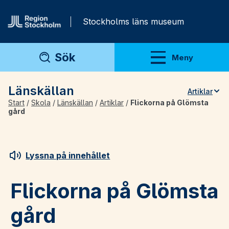
Gå direkt till innehåll
Stockholms läns museum
Sök
Meny
Visa meny
Länskällan
Artiklar
Start
/
Skola
/
Länskällan
/
Artiklar
/
Flickorna på Glömsta
Teman
gård
Artiklar
Arkivmaterial
Lyssna på innehållet
För lärare
Flickorna på Glömsta
gård