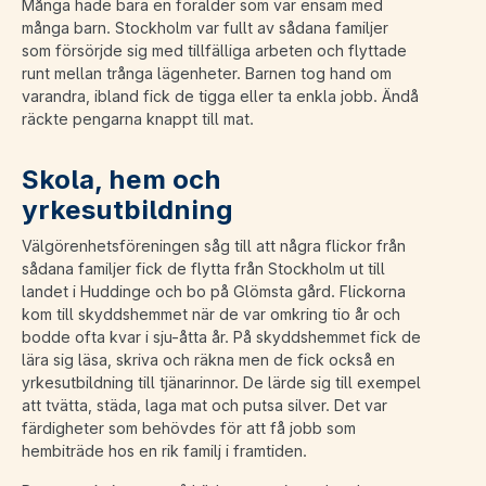
Många hade bara en förälder som var ensam med
många barn. Stockholm var fullt av sådana familjer
som försörjde sig med tillfälliga arbeten och flyttade
runt mellan trånga lägenheter. Barnen tog hand om
varandra, ibland fick de tigga eller ta enkla jobb. Ändå
räckte pengarna knappt till mat.
Skola, hem och
yrkesutbildning
Välgörenhetsföreningen såg till att några flickor från
sådana familjer fick de flytta från Stockholm ut till
landet i Huddinge och bo på Glömsta gård. Flickorna
kom till skyddshemmet när de var omkring tio år och
bodde ofta kvar i sju-åtta år. På skyddshemmet fick de
lära sig läsa, skriva och räkna men de fick också en
yrkesutbildning till tjänarinnor. De lärde sig till exempel
att tvätta, städa, laga mat och putsa silver. Det var
färdigheter som behövdes för att få jobb som
hembiträde hos en rik familj i framtiden.