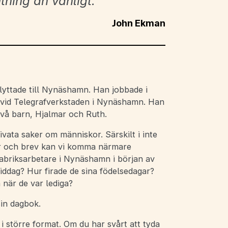
utning än vanligt.
John Ekman
yttade till Nynäshamn. Han jobbade i
 vid Telegrafverkstaden i Nynäshamn. Han
två barn, Hjalmar och Ruth.
rivata saker om människor. Särskilt i inte
ker och brev kan vi komma närmare
fabriksarbetare i Nynäshamn i början av
middag? Hur firade de sina födelsedagar?
 när de var lediga?
in dagbok.
 i större format. Om du har svårt att tyda