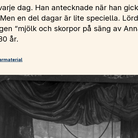
rje dag. Han antecknade när han gick 
. Men en del dagar är lite speciella. L
gen “mjölk och skorpor på säng av Ann
30 år.
rarmaterial