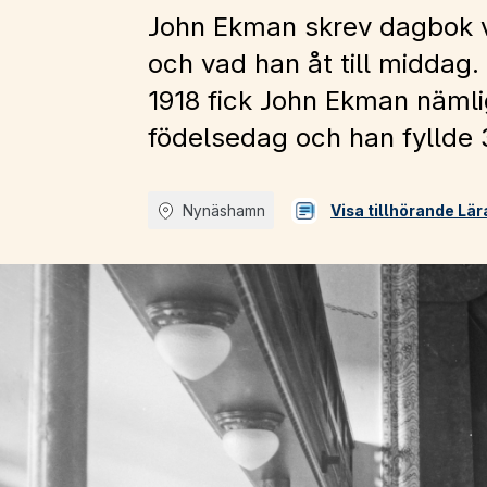
John Ekman skrev dagbok va
och vad han åt till middag
1918 fick John Ekman nämli
födelsedag och han fyllde 
Nynäshamn
Visa tillhörande Lä