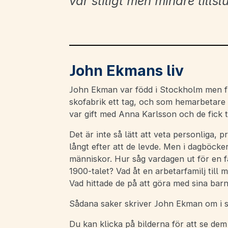
var stiligt men mindre tillsl
John Ekmans liv
John Ekman var född i Stockholm men fl
skofabrik ett tag, och som hemarbetare
var gift med Anna Karlsson och de fick 
Det är inte så lätt att veta personliga, p
långt efter att de levde. Men i dagböc
människor. Hur såg vardagen ut för en 
1900-talet? Vad åt en arbetarfamilj till 
Vad hittade de på att göra med sina barn
Sådana saker skriver John Ekman om i s
Du kan klicka på bilderna för att se dem