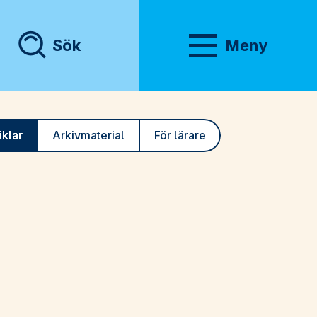
Sök
Meny
Visa meny
iklar
Arkivmaterial
För lärare