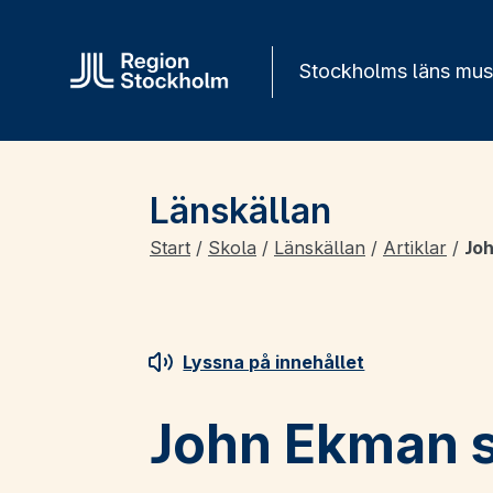
Gå direkt till innehåll
Stockholms läns mu
Länskällan
Start
/
Skola
/
Länskällan
/
Artiklar
/
Jo
Lyssna på innehållet
John Ekman s