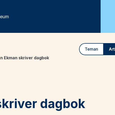
seum
Teman
Art
hn Ekman skriver dagbok
kriver dagbok