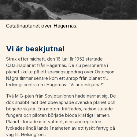
Catalinaplanet över Hägernäs.
Vi är beskjutna!
Strax efter midnatt, den 16 juni år 1952 startade
Catalinaplanet från Hägernäs. De sju personerna i
planet skulle på ett spaningsuppdrag över Östersjön.
Några timmar senare kom ett anrop från planet till
ledningscentralen i Hägernäs: “Vi är beskjutna!”
Två MIG-plan från Sovjetunionen hade närmat sig. De
dök snabbt mot det obeväpnade svenska planet och
började skjuta. Ena motorn träffades, radion slutade
fungera och piloten började blöda kraftigt i armen.
Planet störtade mot vattnet, men andrepiloten
lyckades ändå landa i närheten av ett tyskt fartyg på
väg till Helsingfors.