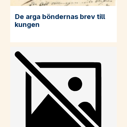
De arga böndernas brev till
Läs mer om De arga böndernas brev till kungen
kungen