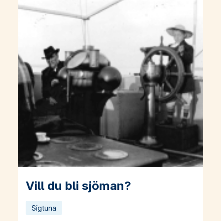
Vill du bli sjöman?
Läs mer om Vill du bli sjöman?
Sigtuna