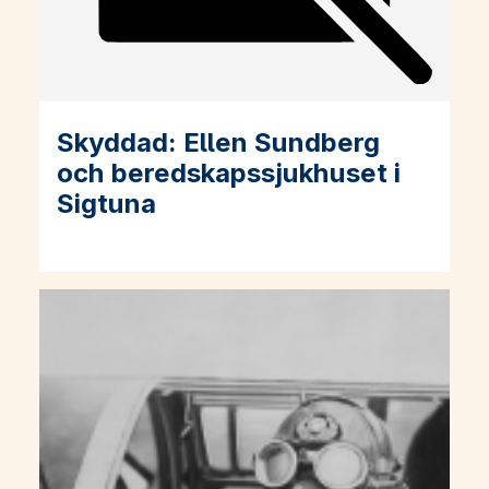
Skyddad: Ellen Sundberg
Läs mer om Skyddad: Ellen Sundberg och beredskapssjukhu
och beredskapssjukhuset i
Sigtuna