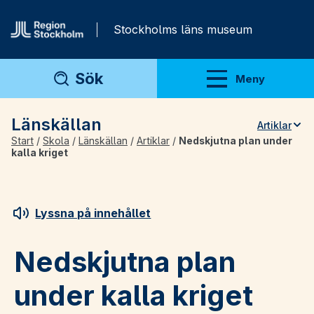
Gå direkt till innehåll
Stockholms läns museum
Sök
Meny
Visa meny
Länskällan
Artiklar
Start
/
Skola
/
Länskällan
/
Artiklar
/
Nedskjutna plan under
Teman
kalla kriget
Artiklar
Arkivmaterial
Lyssna på innehållet
För lärare
Nedskjutna plan
under kalla kriget