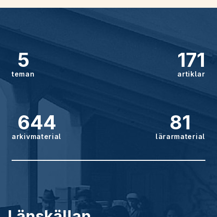
5
171
teman
artiklar
644
81
arkivmaterial
lärarmaterial
Länskällan