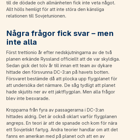
till de dödade och allmänheten fick inte veta något.
Allt hölls hemligt för att inte störa den känsliga
relationen till Sovjetunionen.
Några frågor fick svar – men
inte alla
Först trettionio år efter nedskjutningarna av de två
planen erkände Ryssland officiellt att de var skyldiga.
Sedan gick det tolv år till innan ett team av dykare
hittade den försvunna DC-3:an på havets botten.
Försvaret bestämde då att plocka upp flygplanet för
att undersöka det närmare. De såg tydligt att planet
hade skjutits ner av ett jaktflygplan. Men alla frågor
blev inte besvarade.
Kropparna från fyra av passagerarna i DC-3:an
hittades aldrig. Det är också oklart varför flygplanen
angreps. En teori är att de spanade och kom för nära
ett Sovjetiskt fartyg. Andra teorier handlar om att det
fanns en amerikan med på planet och att en av