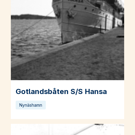
Gotlandsbåten S/S Hansa
Läs mer om Gotlandsbåten S/S Hansa
Nynäshamn