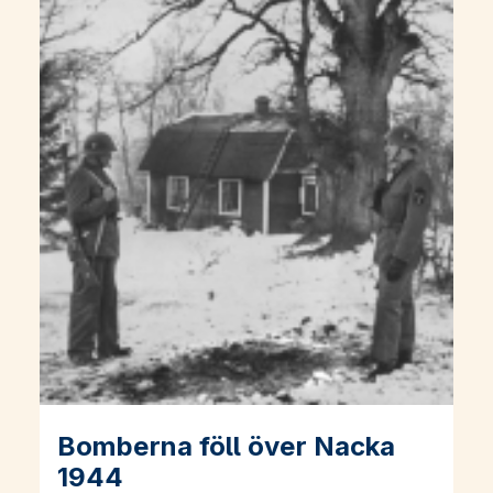
Bomberna föll över Nacka
Läs mer om Bomberna föll över Nacka 1944
1944