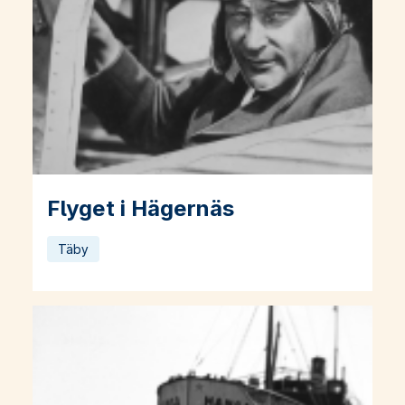
Flyget i Hägernäs
Läs mer om Flyget i Hägernäs
Täby