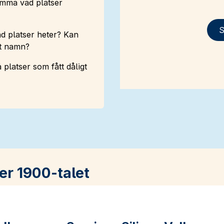
ämma vad platser
S
d platser heter? Kan
int namn?
 platser som fått dåligt
er 1900-talet