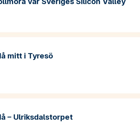
llmora var Sveriges Silicon Valley
m När Bollmora var Sveriges Silicon Valley
å mitt i Tyresö
m Nu & då mitt i Tyresö
å – Ulriksdalstorpet
m Nu & då – Ulriksdalstorpet