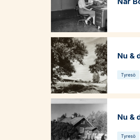
När Bo
Läs mer o
Nu & d
Läs mer o
Tyresö
Nu & d
Läs mer o
Tyresö