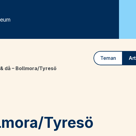
seum
Teman
Art
& då – Bollmora/Tyresö
llmora/Tyresö