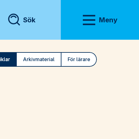
Sök
Meny
Visa meny
iklar
Arkivmaterial
För lärare