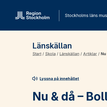
Gå direkt till innehåll
Stockholms läns mu
Länskällan
Start
/
Skola
/
Länskällan
/
Artiklar
/
Nu 
Lyssna på innehållet
Nu & då – Bo