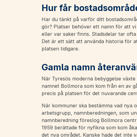
Hur får bostadsområ
Har du tänkt på varför ditt bostadsområ
gör? Platser behöver ett namn för att vi
eller var saker finns. Stadsdelar tar oft
Det är ett sätt att använda historia för
platsen tidigare.
Gamla namn återanvän
När Tyresös moderna bebyggelse växte 
namnet Bollmora som kom från en av gå
precis på platsen för det nuvarande ce
När kommuner ska bestämma vad nya om
arbetsgrupp, namnberedningen, som unde
namnberedning föreslog Bollmora centrum
1959 berättade för nyfikna som kom åka
det nya området. Kanske hade det inte va