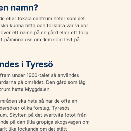
den namn?
de eller lokala centrum heter som det
 ska kunna hitta och förklara var vi bor
a över ett namn på en gård eller ett torp.
 att påminna oss om dem som levt på
des i Tyresö
fram under 1960-talet så användes
rdarna på området. Den gård som låg
ntrum hette Myggdalen.
råden ska heta så har de ofta en
rsöker olika förslag. Tyresös
. Skylten på det svartvita fotot från
nde på den lilla gropiga skogsvägen om
rit lika lockande om det stått