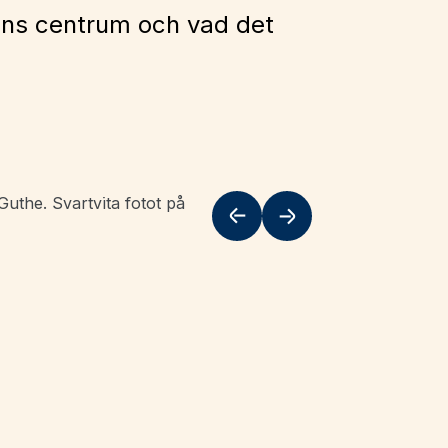
ens centrum och vad det
Guthe. Svartvita fotot på
Flytta till vänster
Flytta till höge