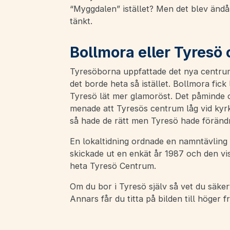
“Myggdalen” istället? Men det blev änd
tänkt.
Bollmora eller Tyresö
Tyresöborna uppfattade det nya centru
det borde heta så istället. Bollmora fick
Tyresö lät mer glamoröst. Det påminde 
menade att Tyresös centrum låg vid kyrk
så hade de rätt men Tyresö hade föränd
En lokaltidning ordnade en namntävlin
skickade ut en enkät år 1987 och den vi
heta Tyresö Centrum.
Om du bor i Tyresö själv så vet du säke
Annars får du titta på bilden till höger 