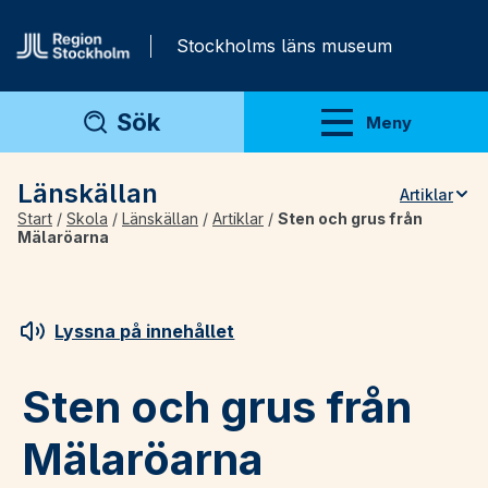
Gå direkt till innehåll
Stockholms läns museum
Sök
Meny
Visa meny
Länskällan
Artiklar
Start
/
Skola
/
Länskällan
/
Artiklar
/
Sten och grus från
Teman
Mälaröarna
Artiklar
Arkivmaterial
Lyssna på innehållet
För lärare
Sten och grus från
Mälaröarna