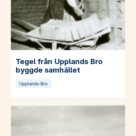
Tegel från Upplands Bro
Läs mer om Tegel från Upplands Bro byggde samhället
byggde samhället
Upplands-Bro