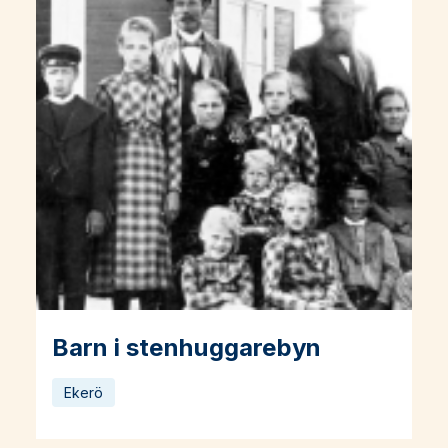
Barn i stenhuggarebyn
Läs mer om Barn i stenhuggarebyn
Ekerö