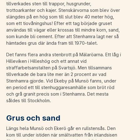
tillverkades sten till trappor, husgrunder,
trottoarkanter och kajer. Stenskärvorna som blev över
slängdes på en hög som till slut blev 40 meter hög,
som ett tiovåningshus! Efter ett tag började gruset
användas till vägar eller krossas till mindre korn, sand,
som kunde bli cement. Efter att Stenhamra lagt ner så
hämtades grus där ända fram till 1970-talet.
Det fanns flera andra stenbrott på Mälaröarna. Ett låg i
Hilleviken i Hilleshög och ett annat vid
straffarbetsanstalten på Svartsjö. Men tillsammans
tillverkade de bara lite mer än 2 procent av vad
Stenhamra gjorde. Vid Ekeby på Munsö fanns, under
en period ett till stenhuggaresamhälle som bröt röd
och grå granit precis som i Stenhamra. Det mesta
såldes till Stockholm.
Grus och sand
Längs hela Munsö och Ekerö går en rullstensås. Den
kom till under istiden när smältvatten från inlandsisen