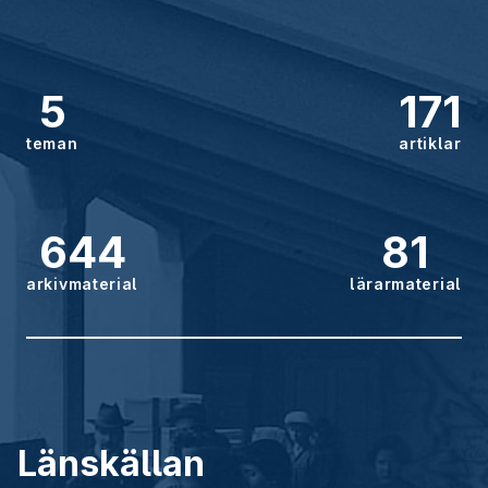
5
171
teman
artiklar
644
81
arkivmaterial
lärarmaterial
Länskällan