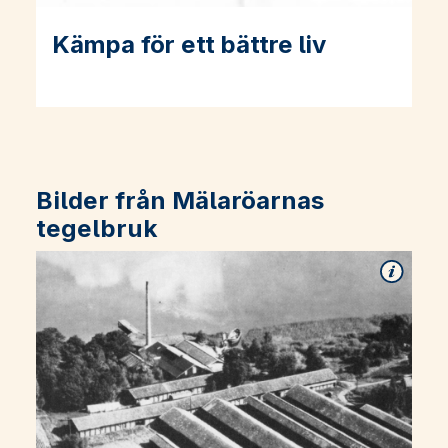
Kämpa för ett bättre liv
Läs mer om Kämpa för ett bättre liv
Bilder från Mälaröarnas
tegelbruk