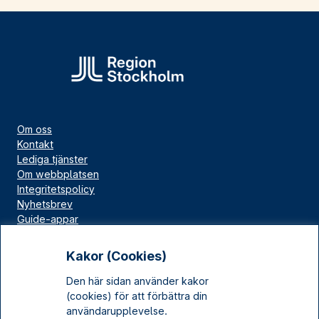
Om oss
Kontakt
Lediga tjänster
Om webbplatsen
Integritetspolicy
Nyhetsbrev
Guide-appar
Bloggar
Press
Kakor (Cookies)
Länskällan
Den här sidan använder kakor
Kulturarv Stockholm
(cookies) för att förbättra din
Sociala medier
användarupplevelse.