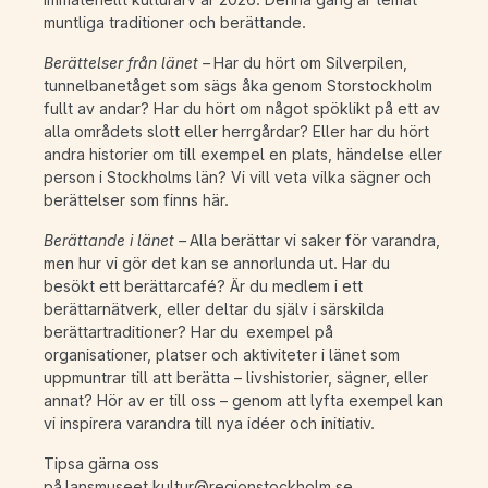
muntliga traditioner och berättande.
Berättelser från länet –
Har du hört om Silverpilen,
tunnelbanetåget som sägs åka genom Storstockholm
fullt av andar? Har du hört om något spöklikt på ett av
alla områdets slott eller herrgårdar? Eller har du hört
andra historier om till exempel en plats, händelse eller
person i Stockholms län? Vi vill veta vilka sägner och
berättelser som finns här.
Berättande i länet –
Alla berättar vi saker för varandra,
men hur vi gör det kan se annorlunda ut. Har du
besökt ett berättarcafé? Är du medlem i ett
berättarnätverk, eller deltar du själv i särskilda
berättartraditioner? Har du exempel på
organisationer, platser och aktiviteter i länet som
uppmuntrar till att berätta – livshistorier, sägner, eller
annat? Hör av er till oss – genom att lyfta exempel kan
vi inspirera varandra till nya idéer och initiativ.
Tipsa gärna oss
på
lansmuseet.kultur@regionstockholm.se