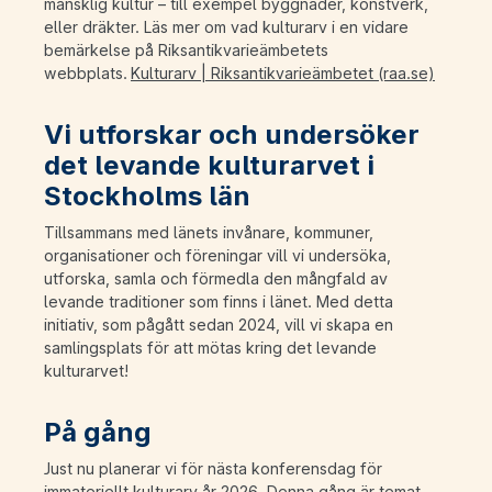
mänsklig kultur – till exempel byggnader, konstverk,
eller dräkter. Läs mer om vad kulturarv i en vidare
bemärkelse på Riksantikvarieämbetets
webbplats.
Kulturarv | Riksantikvarieämbetet (raa.se)
Vi utforskar och undersöker
det levande kulturarvet i
Stockholms län
Tillsammans med länets invånare, kommuner,
organisationer och föreningar vill vi undersöka,
utforska, samla och förmedla den mångfald av
levande traditioner som finns i länet. Med detta
initiativ, som pågått sedan 2024, vill vi skapa en
samlingsplats för att mötas kring det levande
kulturarvet!
På gång
Just nu planerar vi för nästa konferensdag för
immateriellt kulturarv år 2026. Denna gång är temat