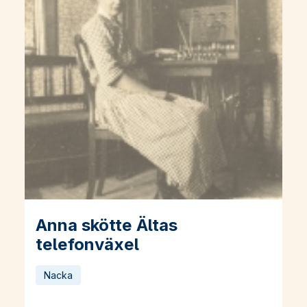
Anna skötte Ältas
Läs mer om Anna skötte Ältas telefonväxel
telefonväxel
Nacka