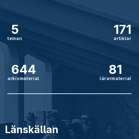
5
171
teman
artiklar
644
81
arkivmaterial
lärarmaterial
Länskällan