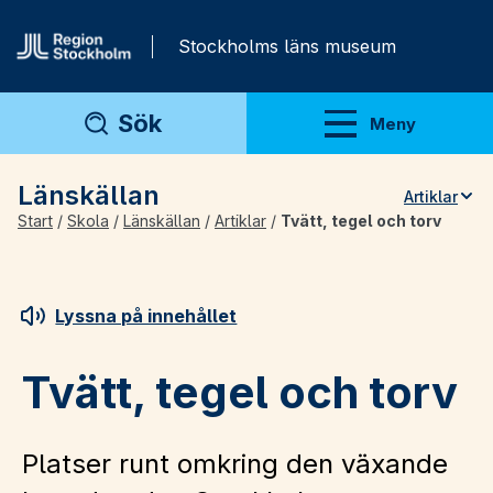
Gå direkt till innehåll
Stockholms läns museum
Sök
Meny
Visa meny
Länskällan
Artiklar
Start
/
Skola
/
Länskällan
/
Artiklar
/
Tvätt, tegel och torv
Teman
Artiklar
Arkivmaterial
Lyssna på innehållet
För lärare
Tvätt, tegel och torv
Platser runt omkring den växande