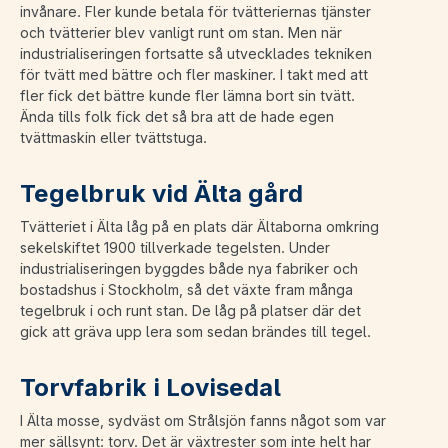
invånare. Fler kunde betala för tvätteriernas tjänster
och tvätterier blev vanligt runt om stan. Men när
industrialiseringen fortsatte så utvecklades tekniken
för tvätt med bättre och fler maskiner. I takt med att
fler fick det bättre kunde fler lämna bort sin tvätt.
Ända tills folk fick det så bra att de hade egen
tvättmaskin eller tvättstuga.
Tegelbruk vid Älta gård
Tvätteriet i Älta låg på en plats där Ältaborna omkring
sekelskiftet 1900 tillverkade tegelsten. Under
industrialiseringen byggdes både nya fabriker och
bostadshus i Stockholm, så det växte fram många
tegelbruk i och runt stan. De låg på platser där det
gick att gräva upp lera som sedan brändes till tegel.
Torvfabrik i Lovisedal
I Älta mosse, sydväst om Strålsjön fanns något som var
mer sällsynt: torv. Det är växtrester som inte helt har