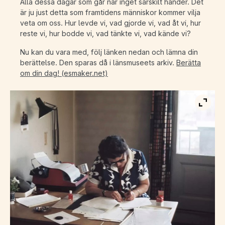
Alla dessa dagar som går när inget särskilt händer. Det
är ju just detta som framtidens människor kommer vilja
veta om oss. Hur levde vi, vad gjorde vi, vad åt vi, hur
reste vi, hur bodde vi, vad tänkte vi, vad kände vi?
Nu kan du vara med, följ länken nedan och lämna din
berättelse. Den sparas då i länsmuseets arkiv.
Berätta
om din dag! (esmaker.net)
Visa b