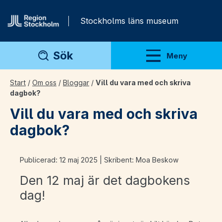
Gå direkt till innehåll
Stockholms läns museum
Sök
Meny
Visa meny
Start
/
Om oss
/
Bloggar
/
Vill du vara med och skriva
dagbok?
Vill du vara med och skriva
dagbok?
Publicerad: 12 maj 2025 | Skribent: Moa Beskow
Den 12 maj är det dagbokens
dag!