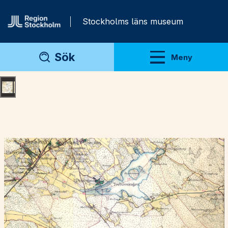
Gå direkt till innehåll
Stockholms läns museum
Sök
Meny
Visa meny