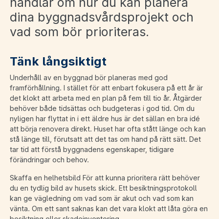
handlar om hur du kan planera
dina byggnadsvårdsprojekt och
vad som bör prioriteras.
Tänk långsiktigt
Underhåll av en byggnad bör planeras med god
framförhållning. I stället för att enbart fokusera på ett år är
det klokt att arbeta med en plan på fem till tio år. Åtgärder
behöver både tidsättas och budgeteras i god tid. Om du
nyligen har flyttat in i ett äldre hus är det sällan en bra idé
att börja renovera direkt. Huset har ofta stått länge och kan
stå länge till, förutsatt att det tas om hand på rätt sätt. Det
tar tid att förstå byggnadens egenskaper, tidigare
förändringar och behov.
Skaffa en helhetsbild För att kunna prioritera rätt behöver
du en tydlig bild av husets skick. Ett besiktningsprotokoll
kan ge vägledning om vad som är akut och vad som kan
vänta. Om ett sant saknas kan det vara klokt att låta göra en
besiktning eller skadeinventering.