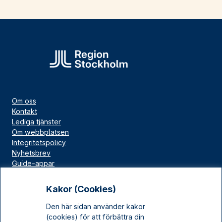
Om oss
Kontakt
Lediga tjänster
Om webbplatsen
Integritetspolicy
Nyhetsbrev
Guide-appar
Bloggar
Press
Kakor (Cookies)
Länskällan
Den här sidan använder kakor
Kulturarv Stockholm
(cookies) för att förbättra din
Sociala medier