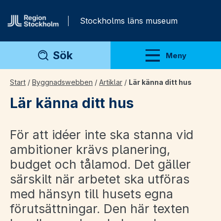
Gå direkt till innehåll
Stockholms läns museum
Sök
Meny
Visa meny
Start
/
Byggnadswebben
/
Artiklar
/
Lär känna ditt hus
Lär känna ditt hus
För att idéer inte ska stanna vid
ambitioner krävs planering,
budget och tålamod. Det gäller
särskilt när arbetet ska utföras
med hänsyn till husets egna
förutsättningar. Den här texten