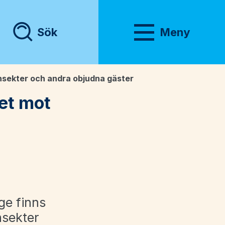
Sök
Meny
Visa meny
sekter och andra objudna gäster
et mot
ge finns
nsekter