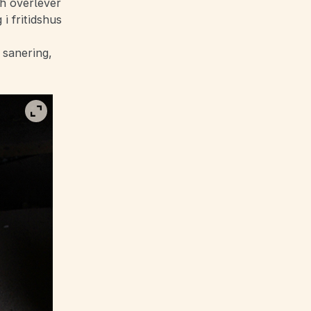
ch överlever
i fritidshus
 sanering,
Visa bild i fullskärm