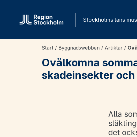
Gå direkt till innehåll
Stockholms läns mu
Start
/
Byggnadswebben
/
Artiklar
/
Ovä
Ovälkomna sommarg
skadeinsekter och
Alla so
släkting
det ock