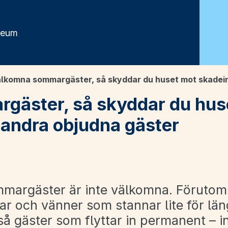
seum
lkomna sommargäster, så skyddar du huset mot skadein
äster, så skyddar du hus
 andra objudna gäster
mmargäster är inte välkomna. Förutom
ar och vänner som stannar lite för län
så gäster som flyttar in permanent – i