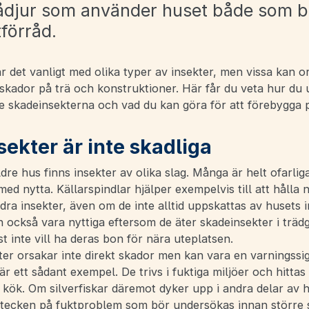
djur som använder huset både som b
förråd.
är det vanligt med olika typer av insekter, men vissa kan o
skador på trä och konstruktioner. Här får du veta hur du
te skadeinsekterna och vad du kan göra för att förebygga 
sekter är inte skadliga
äldre hus finns insekter av olika slag. Många är helt ofarlig
 med nytta. Källarspindlar hjälper exempelvis till att hålla 
a insekter, även om de inte alltid uppskattas av husets 
 också vara nyttiga eftersom de äter skadeinsekter i träd
 inte vill ha deras bon för nära uteplatsen.
er orsakar inte direkt skador men kan vara en varningssig
 är ett sådant exempel. De trivs i fuktiga miljöer och hittas 
kök. Om silverfiskar däremot dyker upp i andra delar av 
t tecken på fuktproblem som bör undersökas innan större 