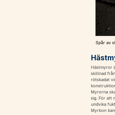
Spår av s
Hästmy
Hästmyror är
skillnad frå
rötskadat v
konstruktio
Myrorna ska
sig. För att
undvika fukt
Myrbon kan o