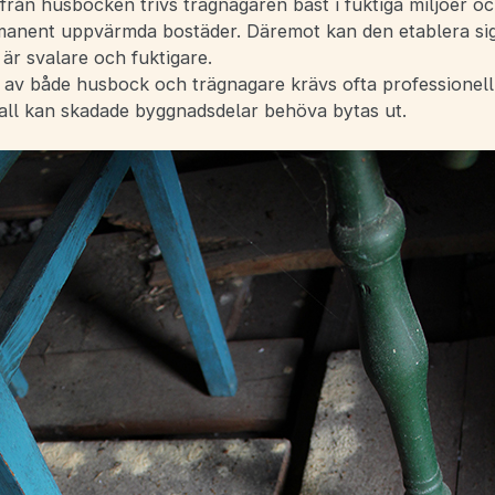
d från husbocken trivs trägnagaren bäst i fuktiga miljöer o
rmanent uppvärmda bostäder. Däremot kan den etablera sig 
 är svalare och fuktigare.
 av både husbock och trägnagare krävs ofta professionell
fall kan skadade byggnadsdelar behöva bytas ut.