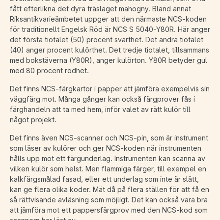
fått efterlikna det dyra träslaget mahogny. Bland annat
Riksantikvarieämbetet uppger att den närmaste NCS-koden
för traditionellt Engelsk Röd är NCS S 5040-Y80R. Här anger
det första tiotalet (50) procent svarthet. Det andra tiotalet
(40) anger procent kulörthet. Det tredje tiotalet, tillsammans
med bokstäverna (Y80R), anger kulörton. Y80R betyder gul
med 80 procent rödhet.
Det finns NCS-färgkartor i papper att jämföra exempelvis sin
väggfärg mot. Många gånger kan också färgprover fås i
färghandeln att ta med hem, inför valet av rätt kulör till
något projekt.
Det finns även NCS-scanner och NCS-pin, som är instrument
som läser av kulörer och ger NCS-koden när instrumenten
hålls upp mot ett färgunderlag. Instrumenten kan scanna av
vilken kulör som helst. Men flammiga färger, till exempel en
kalkfärgsmålad fasad, eller ett underlag som inte är slätt,
kan ge flera olika koder. Mät då på flera ställen för att få en
så rättvisande avläsning som möjligt. Det kan också vara bra
att jämföra mot ett pappersfärgprov med den NCS-kod som