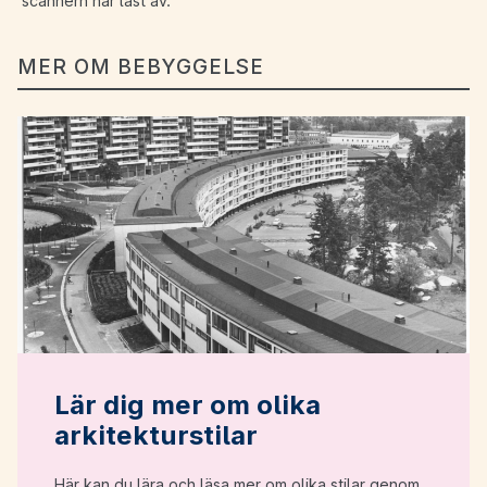
scannern har läst av.
MER OM BEBYGGELSE
Lär dig mer om olika
arkitekturstilar
Här kan du lära och läsa mer om olika stilar genom