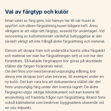
Val av färgtyp och kulör
Innan valet av färg görs, bör hänsyn tas till när huset är
uppfört och vilken färgsättning huset tidigare haft. Ännu
viktigare är att välja rätt färgtyp, avsedd för underlaget. Vid
renovering av kulturhistoriskt värdefull bebyggelse är det
särskilt viktigt att inte frångå äldre färgsättning och material.
Genom att skrapa fram och undersöka husets olika färgskikt
och material ser man hur färgsättningen sett ut och hur den
förändrats. Så kallade färgtrappor bör göras på skyddade
ställen där färgen förändrats minst.
Om det finns ytor med bevarad ursprunglig målning, bör
dessa inte skrapas bort utan bevaras, till exempel under en
ny kulör. Det kan vara bra att dokumentera stället där det
finns ursprunglig färg under det översta lagret. De äldre
färglagren utgör viktiga tidsdokument och kan komma till
användning vid framtida frågor runt färgsättning. Ibland finns
också källmaterial som beskriver byggnadens utseende vid
en viss tidpunkt.