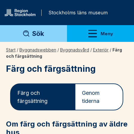
Gå direkt till innehåll
Stockholms läns museum
Sök
Meny
Visa meny
Start
/
Byggnadswebben
/
Byggnadsvård
/
Exteriör
/
Färg
och färgsättning
Färg och färgsättning
Färg och
Genom
färgsättning
tiderna
Om färg och färgsättning av äldre
hus