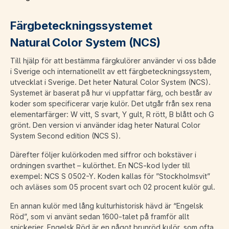
Färgbeteckningssystemet
Natural Color System (NCS)
Till hjälp för att bestämma färgkulörer använder vi oss både
i Sverige och internationellt av ett färgbeteckningssystem,
utvecklat i Sverige. Det heter Natural Color System (NCS).
Systemet är baserat på hur vi uppfattar färg, och består av
koder som specificerar varje kulör. Det utgår från sex rena
elementarfärger: W vitt, S svart, Y gult, R rött, B blått och G
grönt. Den version vi använder idag heter Natural Color
System Second edition (NCS S).
Därefter följer kulörkoden med siffror och bokstäver i
ordningen svarthet – kulörthet. En NCS-kod lyder till
exempel: NCS S 0502-Y. Koden kallas för ”Stockholmsvit”
och avläses som 05 procent svart och 02 procent kulör gul.
En annan kulör med lång kulturhistorisk hävd är “Engelsk
Röd”, som vi använt sedan 1600-talet på framför allt
snickerier. Engelsk Röd är en något brunröd kulör, som ofta