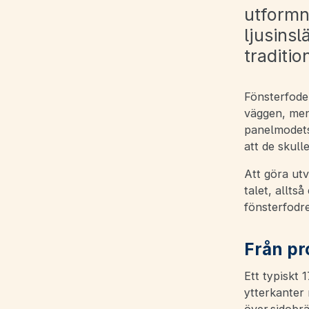
utformni
ljusinsl
traditio
Fönsterfoder
väggen, men
panelmodets 
att de skull
Att göra utv
talet, allts
fönsterfodre
Från pro
Ett typiskt 
ytterkanter