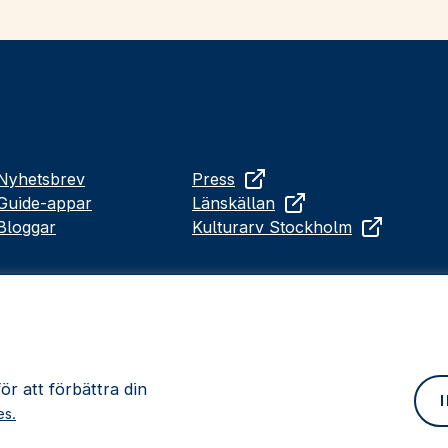
Nyhetsbrev
Press
Guide-appar
Länskällan
Bloggar
Kulturarv Stockholm
r att förbättra din
es.