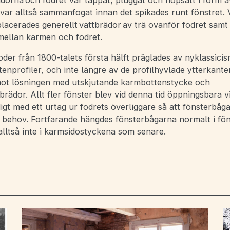
dorna och fodret var tappat, pluggat och hopsatt i form a
var alltså sammanfogat innan det spikades runt fönstret. 
lacerades generellt vattbrädor av trä ovanför fodret samt 
mellan karmen och fodret.
foder från 1800-talets första hälft präglades av nyklassici
stenprofiler, och inte längre av de profilhyvlade ytterkante
ot lösningen med utskjutande karmbottenstycke och
brädor. Allt fler fönster blev vid denna tid öppningsbara v
gt med ett urtag ur fodrets överliggare så att fönsterbåg
id behov. Fortfarande hängdes fönsterbågarna normalt i fö
alltså inte i karmsidostyckena som senare.