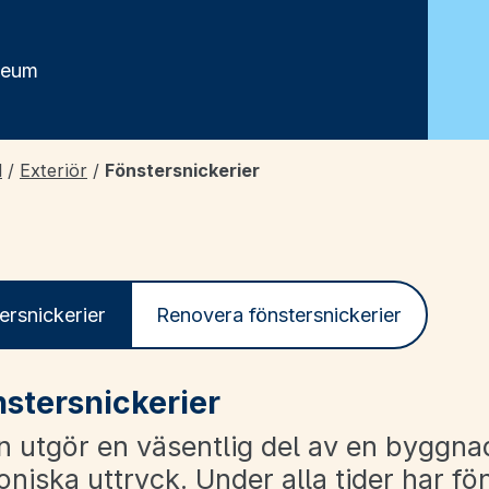
seum
d
/
Exteriör
/
Fönstersnickerier
ersnickerier
Renovera fönstersnickerier
stersnickerier
n utgör en väsentlig del av en byggna
oniska uttryck. Under alla tider har fö