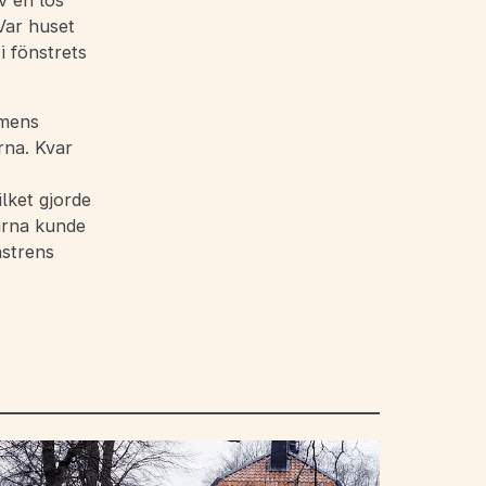
v en lös
Var huset
i fönstrets
smens
rna. Kvar
ilket gjorde
arna kunde
nstrens