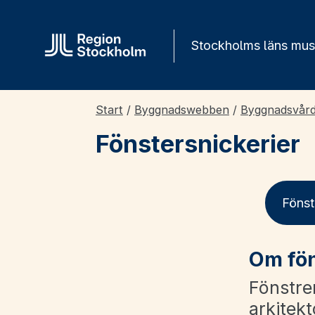
Gå direkt till innehåll
Stockholms läns mu
Start
/
Byggnadswebben
/
Byggnadsvår
Fönstersnickerier
Fönst
Om fön
Fönstre
arkitekt