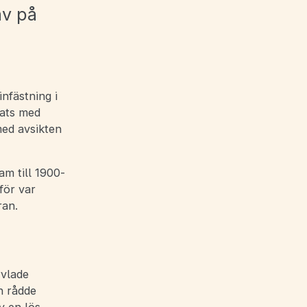
av på
nfästning i
rats med
med avsikten
am till 1900-
för var
ran.
yvlade
n rådde