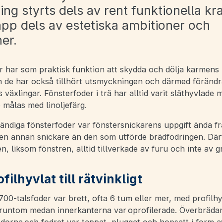
ng styrts dels av rent funktionella kr
äpp dels av estetiska ambitioner och
ner.
 har som praktisk funktion att skydda och dölja karmens i
 de har också tillhört utsmyckningen och därmed föränd
växlingar. Fönsterfoder i trä har alltid varit släthyvlade 
e målas med linoljefärg.
ändiga fönsterfoder var fönstersnickarens uppgift ända fr
å en annan snickare än den som utförde brädfodringen. Där
n, liksom fönstren, alltid tillverkade av furu och inte av g
filhyvlat till rätvinkligt
1700-talsfoder var brett, ofta 6 tum eller mer, med profilh
 runtom medan innerkanterna var oprofilerade. Överbräda