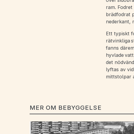
över sidobrä
ram. Fodret 
brädfodrat p
nederkant, 
Ett typiskt 
rätvinkliga 
fanns därem
hyvlade vatt
det nödvändi
lyftas av v
mittstolpar 
MER OM BEBYGGELSE