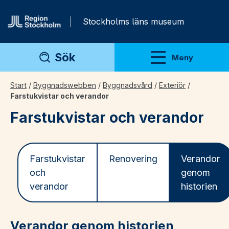
Gå direkt till innehåll
Stockholms läns museum
Sök
Meny
Visa meny
Start
/
Byggnadswebben
/
Byggnadsvård
/
Exteriör
/
Farstukvistar och verandor
Farstukvistar och verandor
Farstukvistar
Renovering
Verandor
och
genom
verandor
historien
Verandor genom historien