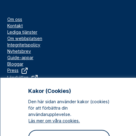
Om oss
Kontakt
Lediga tjänster
Om webbplatsen
Integritetspolicy
Nyhetsbrev
Guide-appar
Bloggar
Press
Länskällan
Kulturarv Stockholm
Kakor (Cookies)
Sociala medier
Den här sidan använder kakor (cookies)
för att förbättra din
Facebook
användarupplevelse.
Instagram
Läs mer om våra cookies.
LinkedIn
YouTube