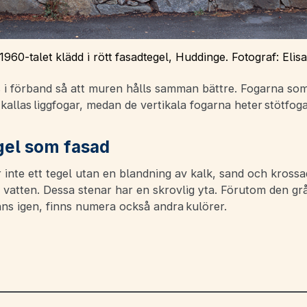
n 1960-talet klädd i rött fasadtegel, Huddinge. Fotograf: Eli
 i förband så att muren hålls samman bättre. Fogarna som
 kallas liggfogar, medan de vertikala fogarna heter stötfoga
el som fasad
 inte ett tegel utan en blandning av kalk, sand och kross
s vatten. Dessa stenar har en skrovlig yta. Förutom den gr
ns igen, finns numera också andra kulörer.