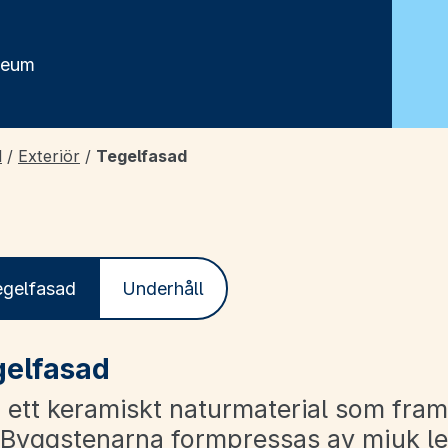
seum
d
/
Exteriör
/
Tegelfasad
egelfasad
Underhåll
elfasad
r ett keramiskt naturmaterial som fram
. Byggstenarna formpressas av mjuk l