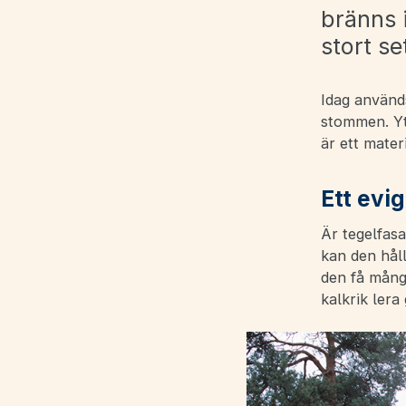
bränns 
stort se
Idag används
stommen. Yta
är ett mater
Ett evi
Är tegelfas
kan den håll
den få många
kalkrik lera 