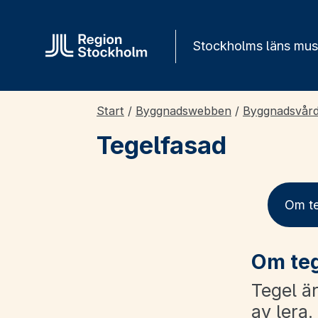
Gå direkt till innehåll
Stockholms läns mu
Start
/
Byggnadswebben
/
Byggnadsvår
Tegelfasad
Om t
Om teg
Tegel ä
av lera