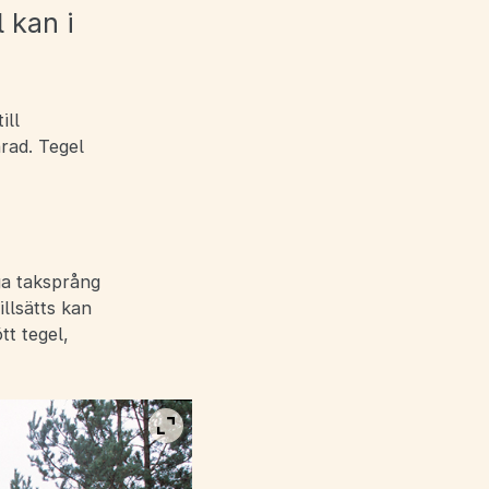
 kan i
ill
rad. Tegel
ga taksprång
llsätts kan
tt tegel,
Visa bild i fullskärm