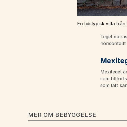
En tidstypisk villa frå
Tegel muras
horisontellt
Mexiteg
Mexitegel är
som tillfört
som lätt kän
MER OM BEBYGGELSE