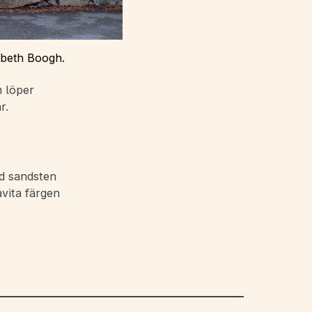
sabeth Boogh.
 löper
r.
ad sandsten
åvita färgen