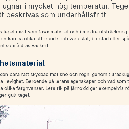
i ugnar i mycket hög temperatur. Tegel
tt beskrivas som underhållsfritt.
 tegel mest som fasadmaterial och i mindre utsträckning t
n kan ha olika utförande och vara slät, borstad eller spå
ial som åldras vackert.
ghetsmaterial
aden bara rätt skyddad mot snö och regn, genom tillräckli
a i evighet. Beroende på lerans egenskaper och vad som ti
 olika färgnyanser. Lera rik på järnoxid ger exempelvis rö
ger gult tegel.