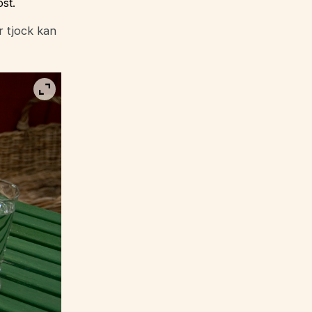
st.
r tjock kan
Visa bild i fullskärm