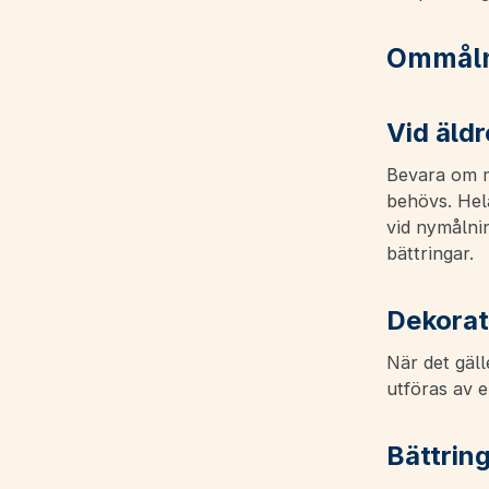
Ommål
Vid äld
Bevara om m
behövs. Hel
vid nymålnin
bättringar.
Dekorat
När det gäll
utföras av e
Bättrin