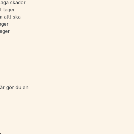
 laga skador
t lager
 allt ska
ager
lager
här gör du en