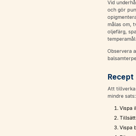
Vid underhål
och gör punk
opigmentera
målas om, t
oljefärg, sp
temperamåln
Observera a
balsamterpe
Recept 
Att tillverk
mindre sats:
Vispa i
Tillsätt
Vispa b