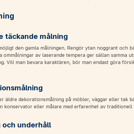
ning
re täckande målning
öjligt den gamla målningen. Rengör ytan noggrant och bä
a ommålningar av laserande tempera ger sällan samma u
g. Vill man bevara karaktären, bör man endast göra försi
ionsmålning
er äldre dekorationsmålning på möbler, väggar eller tak b
n konservator eller målare med erfarenhet av traditionell 
g och underhåll