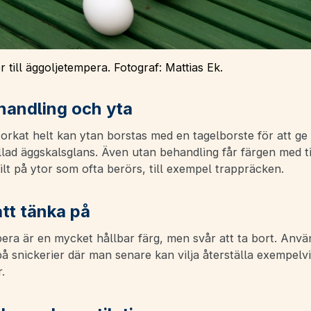
r till äggoljetempera. Fotograf: Mattias Ek.
handling och yta
orkat helt kan ytan borstas med en tagelborste för att ge
llad äggskalsglans. Även utan behandling får färgen med t
kilt på ytor som ofta berörs, till exempel trappräcken.
att tänka på
era är en mycket hållbar färg, men svår att ta bort. Anvä
på snickerier där man senare kan vilja återställa exempelvi
.