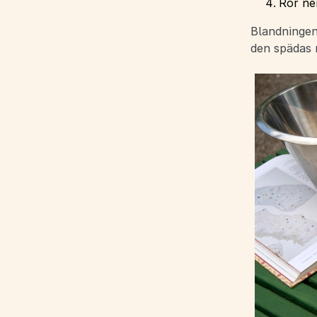
Rör ner
Blandningen
den spädas m