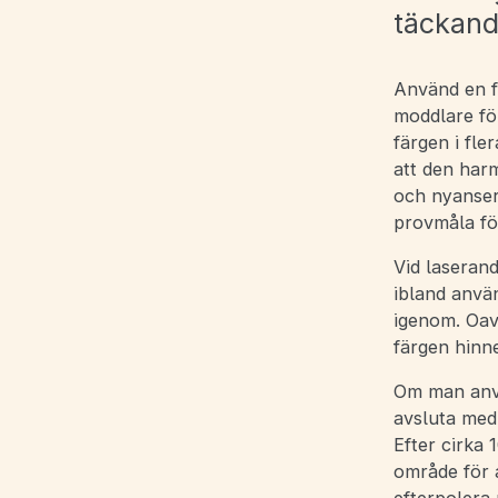
täckande
Använd en fl
moddlare för
färgen i fle
att den har
och nyanser
provmåla fö
Vid laseran
ibland anvä
igenom. Oav
färgen hinne
Om man anvä
avsluta med
Efter cirka 
område för a