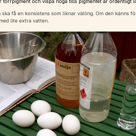
 torrpigment och vispa noga tills pigmentet är ordentligt lö
 ska få en konsistens som liknar välling. Om den känns fö
ed lite extra vatten.