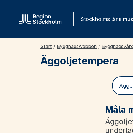
Gå direkt till innehåll
Stockholms läns mu
Start
/
Byggnadswebben
/
Byggnadsvår
Äggoljetempera
Äggo
Måla 
Äggolje
underlag