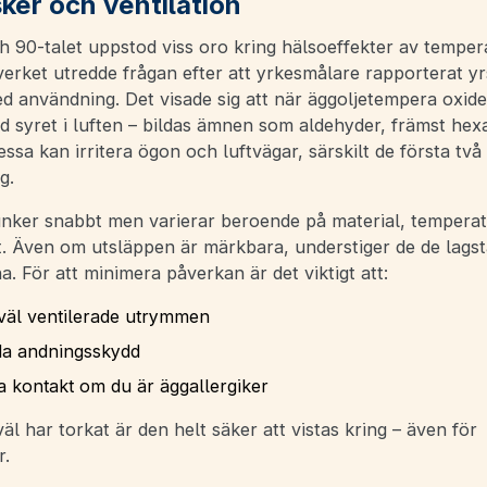
ker och ventilation
h 90-talet uppstod viss oro kring hälsoeffekter av temper
erket utredde frågan efter att yrkesmålare rapporterat yrs
 användning. Det visade sig att när äggoljetempera oxider
d syret i luften – bildas ämnen som aldehyder, främst hex
ssa kan irritera ögon och luftvägar, särskilt de första tv
g.
unker snabbt men varierar beroende på material, tempera
et. Även om utsläppen är märkbara, understiger de de lags
. För att minimera påverkan är det viktigt att:
 väl ventilerade utrymmen
a andningsskydd
a kontakt om du är äggallergiker
äl har torkat är den helt säker att vistas kring – även för
r.