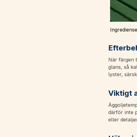
Ingrediense
Efterbe
När färgen t
glans, så ka
lyster, särs
Viktigt 
Äggoljetemp
därför inte 
eller detaljer