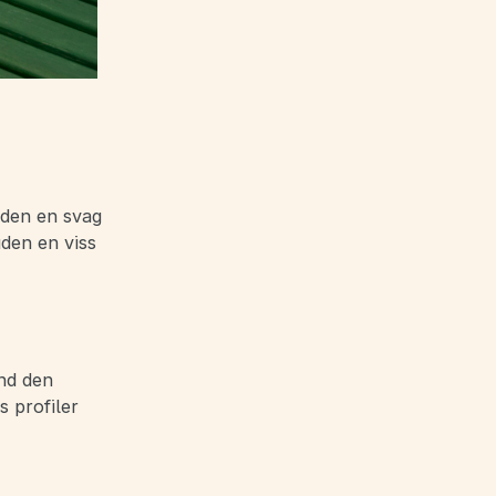
 den en svag
iden en viss
nd den
s profiler