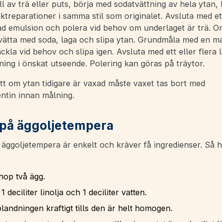
l av trä eller puts, börja med sodatvättning av hela ytan,
treparationer i samma stil som originalet. Avsluta med et
d emulsion och polera vid behov om underlaget är trä. Om
vätta med soda, laga och slipa ytan. Grundmåla med en m
ackla vid behov och slipa igen. Avsluta med ett eller flera 
ing i önskat utseende. Polering kan göras på träytor.
tt om ytan tidigare är vaxad måste vaxet tas bort med
ntin innan målning.
på äggoljetempera
a äggoljetempera är enkelt och kräver få ingredienser. Så 
hop två ägg.
 1 deciliter linolja och 1 deciliter vatten.
landningen kraftigt tills den är helt homogen.