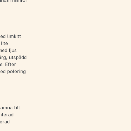
änds framför
ed limkitt
lite
med ljus
ärg, utspädd
m. Efter
ed polering
ämna till
nterad
terad