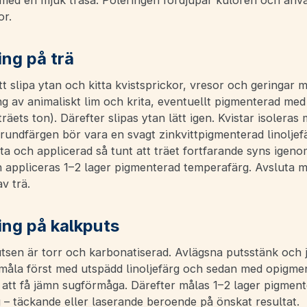
 med en mjuk trasa. Poleringen fördjupar kulören och anv
or.
ing
på trä
t slipa ytan och kitta kvistsprickor, vresor och geringar m
g av animaliskt lim och krita, eventuellt pigmenterad med 
träets ton). Därefter slipas ytan lätt igen. Kvistar isoleras 
rundfärgen bör vara en svagt zinkvittpigmenterad linoljef
a och applicerad så tunt att träet fortfarande syns igeno
 appliceras 1–2 lager pigmenterad temperafärg. Avsluta m
v trä.
ng på kalkputs
putsen är torr och karbonatiserad. Avlägsna putsstänk och j
måla först med utspädd linoljefärg och sedan med opigme
 att få jämn sugförmåga. Därefter målas 1–2 lager pigmen
 – täckande eller laserande beroende på önskat resultat.