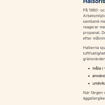
Hälsoris
På 1980- oc
Arbetsmiljöv
samband med
reagerar me
propanal. De
efter målnin
Halterna sj
luftfuktigh
gränsvärdena
måla i
använd
undvik
När färgen v
äggallergike