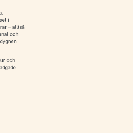
a.
el i
ar – alltså
anal och
å dygnen
tur och
tadgade