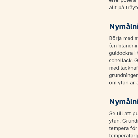
efterpolera
allt på träyt
Nymåln
Börja med at
(en blandnin
guldockra i 
schellack. G
med lacknaft
grundningen
om ytan är a
Nymålni
Se till att 
ytan. Grund
tempera för
temperafärg