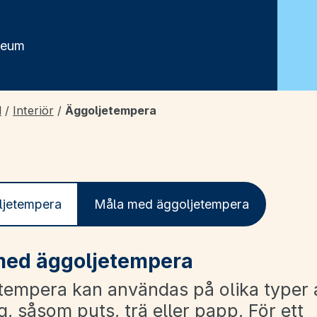
seum
d
/
Interiör
/
Äggoljetempera
ljetempera
Måla med äggoljetempera
med äggoljetempera
tempera kan användas på olika typer 
, såsom puts, trä eller papp. För ett