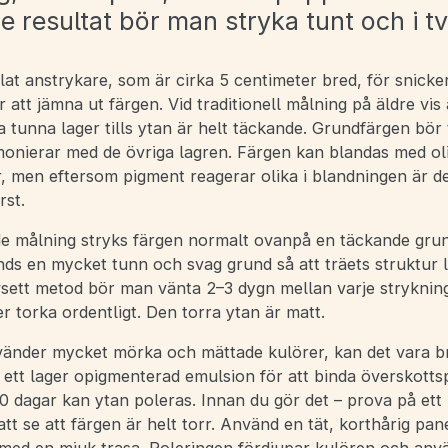
 resultat bör man stryka tunt och i tv
at anstrykare, som är cirka 5 centimeter bred, för snicke
 att jämna ut färgen. Vid traditionell målning på äldre vis
ra tunna lager tills ytan är helt täckande. Grundfärgen bör 
monierar med de övriga lagren. Färgen kan blandas med ol
, men eftersom pigment reagerar olika i blandningen är de
rst.
de målning stryks färgen normalt ovanpå en täckande gru
nds en mycket tunn och svag grund så att träets struktur 
sett metod bör man vänta 2–3 dygn mellan varje strykning
r torka ordentligt. Den torra ytan är matt.
nder mycket mörka och mättade kulörer, kan det vara br
 ett lager opigmenterad emulsion för att binda överskotts
10 dagar kan ytan poleras. Innan du gör det – prova på et
tt se att färgen är helt torr. Använd en tät, korthårig pa