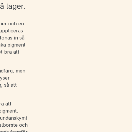
å lager.
rier och en
 appliceras
tonas in så
ika pigment
t bra att
ndfärg, men
lyser
, så att
a att
pigment.
t undanskymt
nelborste och