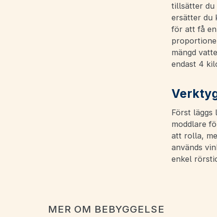
tillsätter d
ersätter du 
för att få e
proportione
mängd vatten
endast 4 kilo
Verkty
Först läggs 
moddlare för
att rolla, m
används vin
enkel rörsti
MER OM BEBYGGELSE