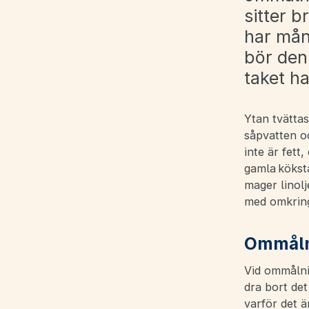
sitter b
har mån
bör den
taket h
Ytan tvättas
såpvatten oc
inte är fett
gamla köksta
mager linol
med omkring
Ommål
Vid ommålnin
dra bort det
varför det ä