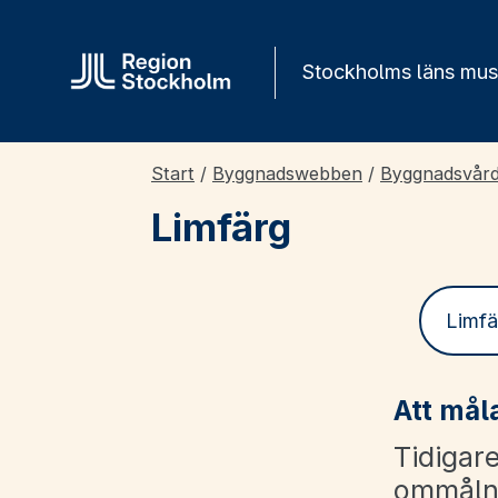
Gå direkt till innehåll
Stockholms läns mu
Start
/
Byggnadswebben
/
Byggnadsvår
Limfärg
Limfä
Att må
Tidigare
ommålni