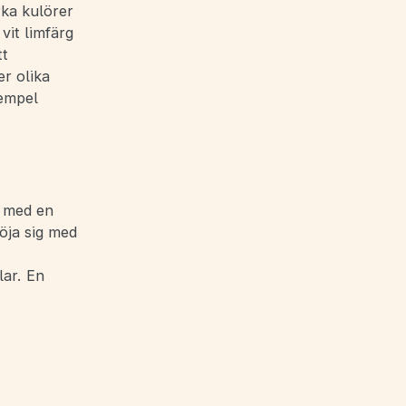
rka kulörer
vit limfärg
tt
r olika
xempel
t med en
nöja sig med
ar. En