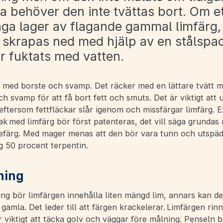
ra behöver den inte tvättas bort. Om et
ga lager av flagande gammal limfärg,
 skrapas ned med hjälp av en stålspac
ar fuktats med vatten.
 med borste och svamp. Det räcker med en lättare tvätt m
h svamp för att få bort fett och smuts. Det är viktigt att 
, eftersom fettfläckar slår igenom och missfärgar limfärg. 
k med limfärg bör först patenteras, det vill säga grundas
jefärg. Med mager menas att den bör vara tunn och utspä
 50 procent terpentin.
ning
g bör limfärgen innehålla liten mängd lim, annars kan de
 gamla. Det leder till att färgen krackelerar. Limfärgen rinn
r viktigt att täcka golv och väggar före målning. Penseln 