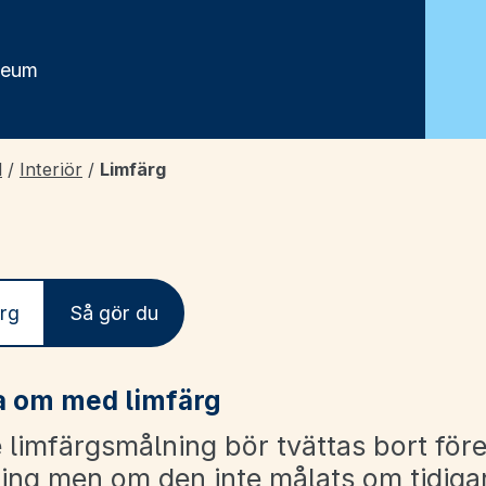
seum
d
/
Interiör
/
Limfärg
rg
Så gör du
la om med
limfärg
 limfärgsmålning bör tvättas bort för
ng men om den inte målats om tidiga