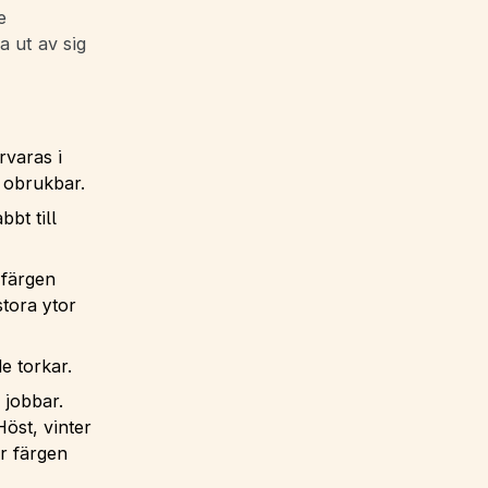
e
a ut av sig
rvaras i
r obrukbar.
bt till
 färgen
stora ytor
 de torkar.
 jobbar.
öst, vinter
r färgen