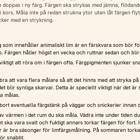
n doppas i ny färg. Färgen ska strykas med jämna, flödand
i kors. Måla inte på redan strukna ytor utan låt färgen flyt
äcker med en strykning.
:
 som innehåller animaliskt lim är en färskvara som bör fö
p. Färgen håller högst en vecka och ruttnar sedan och bli
viktigt att röra om i färgen ofta. Färgpigmenten sjunker snab
.
bra att vara flera målare så att det hinns med att stryka på
et blir synliga skarvar. Detta är speciellt viktigt när det är 
a målas.
 bort eventuella färgstänk på väggar och snickerier innan
v värmen i det rum du ska måla. Vädra inte under tiden du
ska vara svalt och fuktigt annars torkar färgen för fort. H
r är bra säsonger för limfärgsmålning. På sommaren torka
för snabbt.