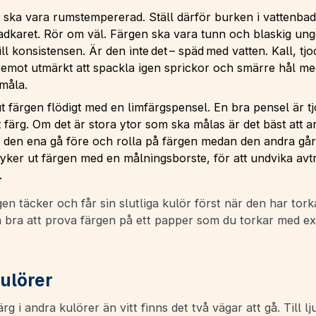
 ska vara rumstempererad. Ställ därför burken i vattenbad
badkaret. Rör om väl. Färgen ska vara tunn och blaskig un
ill konsistensen. Är den inte det – späd med vatten. Kall, tjo
remot utmärkt att spackla igen sprickor och smärre hål me
 måla.
t färgen flödigt med en limfärgspensel. En bra pensel är t
färg. Om det är stora ytor som ska målas är det bäst att ar
 den ena gå före och rolla på färgen medan den andra går 
yker ut färgen med en målningsborste, för att undvika avt
.
en täcker och får sin slutliga kulör först när den har tork
a bra att prova färgen på ett papper som du torkar med e
ulörer
rg i andra kulörer än vitt finns det två vägar att gå. Till l