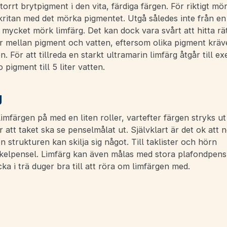
u torrt brytpigment i den vita, färdiga färgen. För riktigt mö
kritan med det mörka pigmentet. Utgå således inte från en 
n mycket mörk limfärg. Det kan dock vara svårt att hitta rä
r mellan pigment och vatten, eftersom olika pigment kräve
. För att tillreda en starkt ultramarin limfärg åtgår till e
 pigment till 5 liter vatten.
g
limfärgen på med en liten roller, vartefter färgen stryks u
 att taket ska se penselmålat ut. Självklart är det ok att 
en strukturen kan skilja sig något. Till taklister och hörn
kelpensel. Limfärg kan även målas med stora plafondpensl
cka i trä duger bra till att röra om limfärgen med.