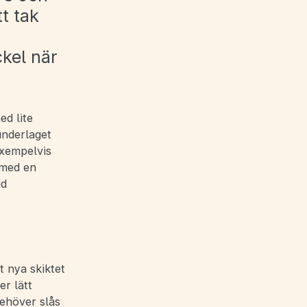
t tak
kel när
ed lite
underlaget
Exempelvis
 med en
dd
t nya skiktet
er lätt
behöver slås