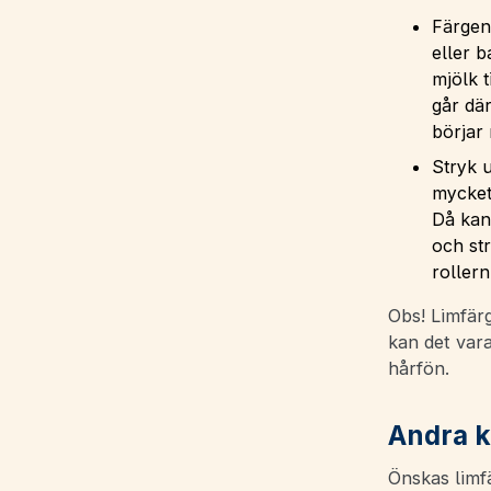
Färgen
eller 
mjölk t
går dä
börjar
Stryk u
mycket 
Då kan
och str
rollern
Obs! Limfärg
kan det var
hårfön.
Andra k
Önskas limfä