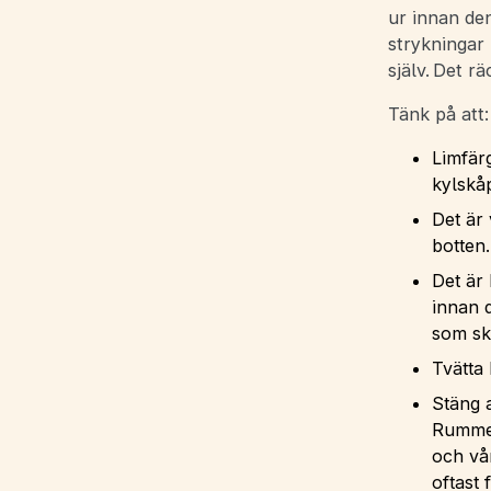
ur innan de
strykningar 
själv. Det r
Tänk på att
Limfärg
kylskå
Det är 
botten
Det är 
innan d
som sk
Tvätta
Stäng a
Rummet 
och vå
oftast 