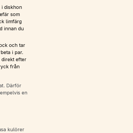
 i diskhon
gefär som
ck limfärg
d innan du
jock och tar
beta i par.
direkt efter
ryck från
at. Därför
xempelvis en
jusa kulörer