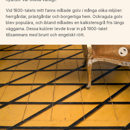
Vid 1800-talets mitt fanns målade golv i många olika miljöer:
herrgårdar, prästgårdar och borgerliga hem. Ockragula golv
blev populära, och ibland målades en kalkstensgrå fris längs
väggarna. Dessa kulörer levde kvar in på 1900-talet
tillsammans med brunt och engelskt rött.
Vis