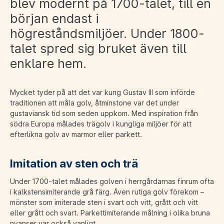
blev modernt på 1700-talet, till en
början endast i
högreståndsmiljöer. Under 1800-
talet spred sig bruket även till
enklare hem.
Mycket tyder på att det var kung Gustav III som införde
traditionen att måla golv, åtminstone var det under
gustaviansk tid som seden uppkom. Med inspiration från
södra Europa målades trägolv i kungliga miljöer för att
efterlikna golv av marmor eller parkett.
Imitation av sten och trä
Under 1700-talet målades golven i herrgårdarnas finrum ofta
i kalkstensimiterande grå färg. Även rutiga golv förekom –
mönster som imiterade sten i svart och vitt, grått och vitt
eller grått och svart. Parkettimiterande målning i olika bruna
nyanser var också vanligt.