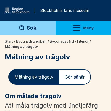
Gå direkt till innehåll
Stockholms läns museum
Sök
Meny
Visa meny
Start
/
Byggnadswebben
/
Byggnadsvård
/
Interiör
/
Målning av trägolv
Målning av trägolv
Målning av trägolv
Gör såhär
Om målade trägolv
Att måla trägolv med linoljefärg