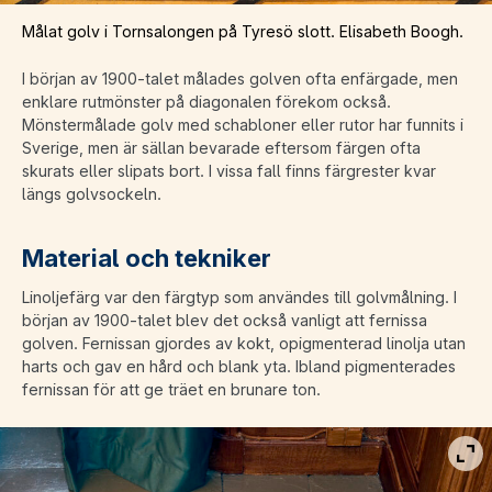
Målat golv i Tornsalongen på Tyresö slott. Elisabeth Boogh.
I början av 1900-talet målades golven ofta enfärgade, men
enklare rutmönster på diagonalen förekom också.
Mönstermålade golv med schabloner eller rutor har funnits i
Sverige, men är sällan bevarade eftersom färgen ofta
skurats eller slipats bort. I vissa fall finns färgrester kvar
längs golvsockeln.
Material och tekniker
Linoljefärg var den färgtyp som användes till golvmålning. I
början av 1900-talet blev det också vanligt att fernissa
golven. Fernissan gjordes av kokt, opigmenterad linolja utan
harts och gav en hård och blank yta. Ibland pigmenterades
fernissan för att ge träet en brunare ton.
Vis