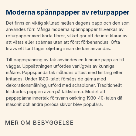
Moderna spännpapper av returpapper
Det finns en viktig skillnad mellan dagens papp och den som
användes förr. Många moderna spännpapper tillverkas av
returpapper med korta fibrer, vilket gör att de inte klarar av
att vätas eller spännas utan att först förbehandlas. Ofta
krävs ett tunt lager oljefärg innan de kan användas.
Till pappspänning av tak användes en tunnare papp än till
väggar. Uppsättningen utfördes vanligtvis av kunniga
målare. Pappspända tak målades oftast med limfärg eller
kritades. Under 1800-talet försågs de gärna med
dekorationsmålning, utförd med schabloner. Traditionellt
klistrades pappen även på taklisterna. Modet att
pappspänna innertak försvann omkring 1930–40-talen då
masonit och andra porösa skivor blev populära.
MER OM BEBYGGELSE