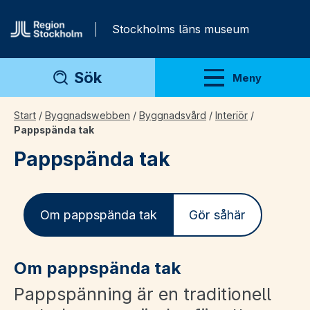
Gå direkt till innehåll
Stockholms läns museum
Sök
Meny
Visa meny
Start
/
Byggnadswebben
/
Byggnadsvård
/
Interiör
/
Pappspända tak
Pappspända tak
Om pappspända tak
Gör såhär
Om pappspända tak
Pappspänning är en traditionell