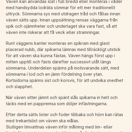
Väven kan användas slät i full bredd eller monteras i våder
med handsydda lodräta sömmar för ett mer traditionellt
uttryck. Sömmarna sys med utdragen tråd och fållas innan
väven sätts upp. Innan uppsättning rensas väggarna från
spik och ojämnheter och underlaget ska vara fast, så att
väven inte riskerar att få veck eller stramningar.
Runt väggens kanter monteras en spikram med glest
placerad nubb, där spikarna lämnas med tillräckligt utstick
för att väven ska kunna fästas. Väven hängs först upp i
mitten upptill och fästs därefter successivt utåt längs
sömmarna. Underdelen spänns på motsvarande sätt, med
sömmarna i lod och en jämn fördelning över ytan.
Kortsidorna spänns sist och korsvis, för att undvika snedhet
och slapphet.
När väven sitter jämnt och spänt slås spikarna in helt och
täcks med en pappremsa som döljer infästningarna.
Efter detta sätts lister och foder tillbaka och hörn kan rätas
med trekantslist om väven ska målas.
Slutligen limvattnas väven inför målning med lim- eller