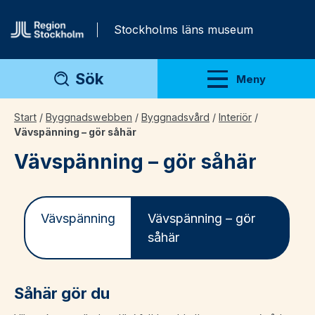
Gå direkt till innehåll
Stockholms läns museum
Sök
Meny
Visa meny
Start
/
Byggnadswebben
/
Byggnadsvård
/
Interiör
/
Vävspänning – gör såhär
Vävspänning – gör såhär
Vävspänning
Vävspänning – gör
såhär
Såhär gör du