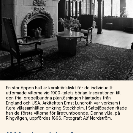
En stor öppen hall är karaktäristiskt för de individuellt
utformade villorna vid 1900-talets början. Inspirationen till
den fria, oregelbundna planlösningen hämtades från
England och USA. Arkitekten Ernst Lundroth var verksam i
flera villasamhällen omkring Stockholm. I Saltsjöbaden ritade
han de första villorna för åretruntboende. Denna villa, på
Ringvägen, uppfördes 1896. Fotograf: Alf Nordström.