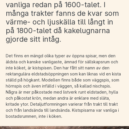
vanliga redan på 1600-talet. I
många trakter fanns de kvar som
värme- och ljuskälla till långt in
på 1800-talet då kakelugnarna
gjorde sitt intåg.
Det finns en mängd olika typer av öppna spisar, men den
äldsta och kanske vanligaste, ämnad för sällskapsrum och
inte köket, är kistspisen. Den har fått sitt namn av den
rektangulära eldstadsöppningen som kan liknas vid en kista
ställd på högkant. Modellen finns både som väggspis, som
hörnspis och även infälld i väggen, så kallad nischspis.
Några är mer påkostade med listverk runt eldstaden, hylla
och påkostat krön, medan andra är enklare med släta,
kritade ytor. Detaljutformningen varierar från trakt till trakt
och från landsända till landsända. Kistspisarna var vanliga i
bostadsrummen, inte i köken.