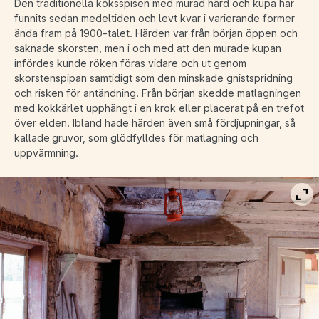
Den traditionella köksspisen med murad härd och kupa har
funnits sedan medeltiden och levt kvar i varierande former
ända fram på 1900-talet. Härden var från början öppen och
saknade skorsten, men i och med att den murade kupan
infördes kunde röken föras vidare och ut genom
skorstenspipan samtidigt som den minskade gnistspridning
och risken för antändning. Från början skedde matlagningen
med kokkärlet upphängt i en krok eller placerat på en trefot
över elden. Ibland hade härden även små fördjupningar, så
kallade gruvor, som glödfylldes för matlagning och
uppvärmning.
Vis