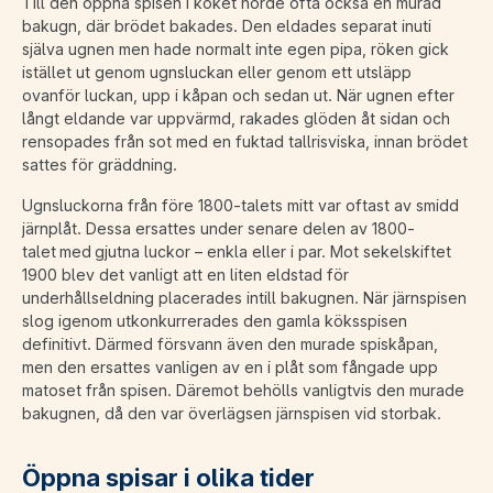
Till den öppna spisen i köket hörde ofta också en murad
bakugn, där brödet bakades. Den eldades separat inuti
själva ugnen men hade normalt inte egen pipa, röken gick
istället ut genom ugnsluckan eller genom ett utsläpp
ovanför luckan, upp i kåpan och sedan ut. När ugnen efter
långt eldande var uppvärmd, rakades glöden åt sidan och
rensopades från sot med en fuktad tallrisviska, innan brödet
sattes för gräddning.
Ugnsluckorna från före 1800-talets mitt var oftast av smidd
järnplåt. Dessa ersattes under senare delen av 1800-
talet med gjutna luckor – enkla eller i par. Mot sekelskiftet
1900 blev det vanligt att en liten eldstad för
underhållseldning placerades intill bakugnen. När järnspisen
slog igenom utkonkurrerades den gamla köksspisen
definitivt. Därmed försvann även den murade spiskåpan,
men den ersattes vanligen av en i plåt som fångade upp
matoset från spisen. Däremot behölls vanligtvis den murade
bakugnen, då den var överlägsen järnspisen vid storbak.
Öppna spisar i olika tider