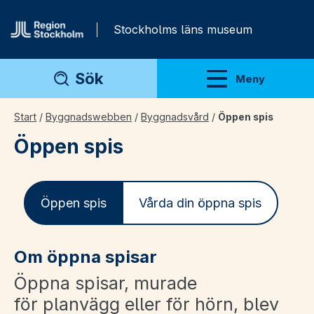
Gå direkt till innehåll
Stockholms läns museum
Sök
Meny
Visa meny
Start
/
Byggnadswebben
/
Byggnadsvård
/
Öppen spis
Öppen spis
Öppen spis
Vårda din öppna spis
Om öppna spisar
Öppna spisar, murade
för planvägg eller för hörn, blev