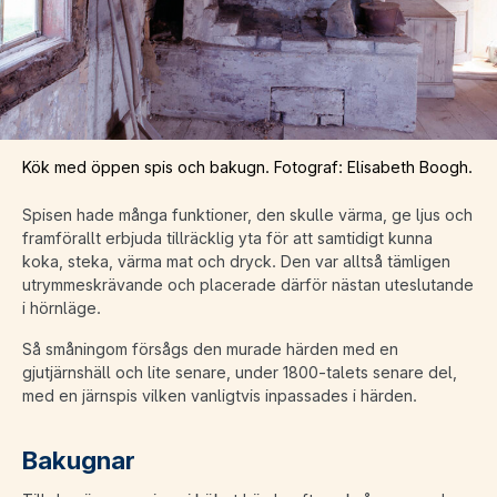
Kök med öppen spis och bakugn. Fotograf: Elisabeth Boogh.
Spisen hade många funktioner, den skulle värma, ge ljus och
framförallt erbjuda tillräcklig yta för att samtidigt kunna
koka, steka, värma mat och dryck. Den var alltså tämligen
utrymmeskrävande och placerade därför nästan uteslutande
i hörnläge.
Så småningom försågs den murade härden med en
gjutjärnshäll och lite senare, under 1800-talets senare del,
med en järnspis vilken vanligtvis inpassades i härden.
Bakugnar