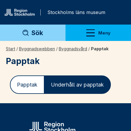
Gå direkt till innehåll
Stockholms läns museum
Sök
Meny
Visa meny
Start
/
Byggnadswebben
/
Byggnadsvård
/
Papptak
Papptak
Papptak
Underhåll av papptak