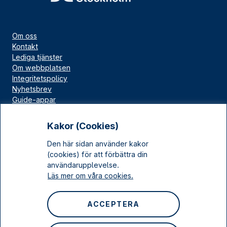
Om oss
Kontakt
Lediga tjänster
Om webbplatsen
Integritetspolicy
Nyhetsbrev
Guide-appar
Bloggar
Press
Kakor (Cookies)
Länskällan
Den här sidan använder kakor
Kulturarv Stockholm
(cookies) för att förbättra din
Sociala medier
användarupplevelse.
Läs mer om våra cookies.
Facebook
Instagram
ACCEPTERA
LinkedIn
YouTube