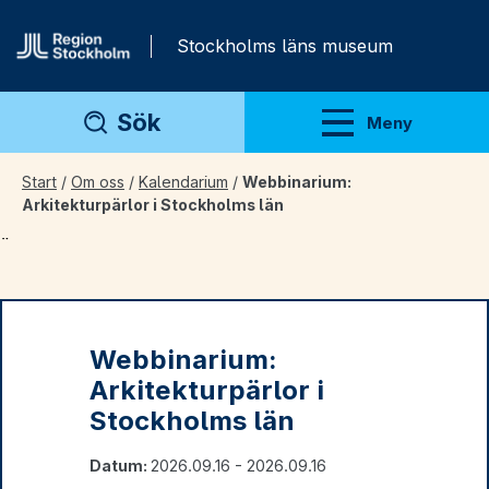
Gå direkt till innehåll
Stockholms läns museum
Sök
Meny
Visa meny
Start
/
Om oss
/
Kalendarium
/
Webbinarium:
Arkitekturpärlor i Stockholms län
¨
Webbinarium:
Arkitekturpärlor i
Stockholms län
Datum:
2026.09.16 - 2026.09.16