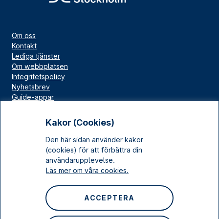
Om oss
Kontakt
Lediga tjänster
Om webbplatsen
Integritetspolicy
Nyhetsbrev
Guide-appar
Bloggar
Press
Kakor (Cookies)
Länskällan
Den här sidan använder kakor
Kulturarv Stockholm
(cookies) för att förbättra din
Sociala medier
användarupplevelse.
Läs mer om våra cookies.
Facebook
Instagram
ACCEPTERA
LinkedIn
YouTube