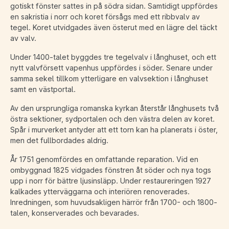
gotiskt fönster sattes in på södra sidan. Samtidigt uppfördes
en sakristia i norr och koret försågs med ett ribbvalv av
tegel. Koret utvidgades även österut med en lägre del täckt
av valv.
Under 1400-talet byggdes tre tegelvalv i långhuset, och ett
nytt valvförsett vapenhus uppfördes i söder. Senare under
samma sekel tillkom ytterligare en valvsektion i långhuset
samt en västportal.
Av den ursprungliga romanska kyrkan återstår långhusets två
östra sektioner, sydportalen och den västra delen av koret.
Spår i murverket antyder att ett torn kan ha planerats i öster,
men det fullbordades aldrig.
År 1751 genomfördes en omfattande reparation. Vid en
ombyggnad 1825 vidgades fönstren åt söder och nya togs
upp i norr för bättre ljusinsläpp. Under restaureringen 1927
kalkades ytterväggarna och interiören renoverades.
Inredningen, som huvudsakligen härrör från 1700- och 1800-
talen, konserverades och bevarades.