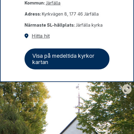
Kommun:
Järfälla
Adress:
Kyrkvägen 8, 177 46 Järfälla
Närmaste SL-hållplats:
Järfälla kyrka
Hitta hit
Visa på medeltida kyrkor
kartan
Vis