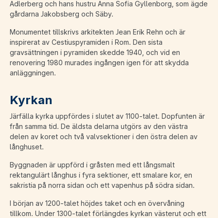
Adlerberg och hans hustru Anna Sofia Gyllenborg, som ägde
gårdarna Jakobsberg och Säby.
Monumentet tillskrivs arkitekten Jean Erik Rehn och är
inspirerat av Cestiuspyramiden i Rom. Den sista
gravsättningen i pyramiden skedde 1940, och vid en
renovering 1980 murades ingången igen för att skydda
anläggningen.
Kyrkan
Järfälla kyrka uppfördes i slutet av 1100-talet. Dopfunten är
från samma tid. De äldsta delarna utgörs av den västra
delen av koret och två valvsektioner i den östra delen av
långhuset.
Byggnaden är uppförd i gråsten med ett långsmalt
rektangulärt långhus i fyra sektioner, ett smalare kor, en
sakristia på norra sidan och ett vapenhus på södra sidan.
I början av 1200-talet höjdes taket och en övervåning
tillkom. Under 1300-talet förlängdes kyrkan västerut och ett