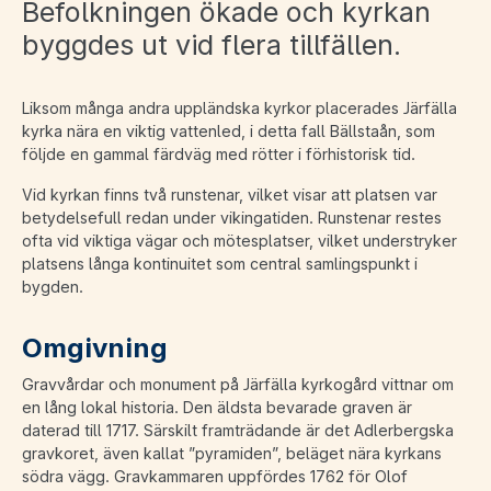
Befolkningen ökade och kyrkan
byggdes ut vid flera tillfällen.
Liksom många andra uppländska kyrkor placerades Järfälla
kyrka nära en viktig vattenled, i detta fall Bällstaån, som
följde en gammal färdväg med rötter i förhistorisk tid.
Vid kyrkan finns två runstenar, vilket visar att platsen var
betydelsefull redan under vikingatiden. Runstenar restes
ofta vid viktiga vägar och mötesplatser, vilket understryker
platsens långa kontinuitet som central samlingspunkt i
bygden.
Omgivning
Gravvårdar och monument på Järfälla kyrkogård vittnar om
en lång lokal historia. Den äldsta bevarade graven är
daterad till 1717. Särskilt framträdande är det Adlerbergska
gravkoret, även kallat ”pyramiden”, beläget nära kyrkans
södra vägg. Gravkammaren uppfördes 1762 för Olof