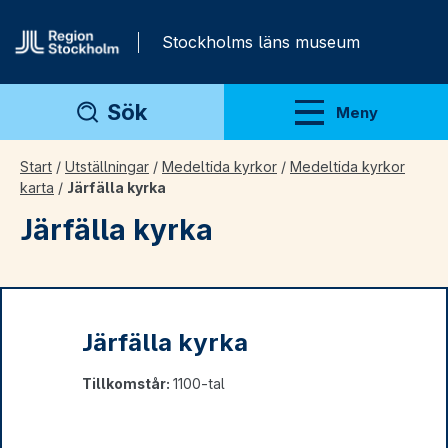
Gå direkt till innehåll
Stockholms läns museum
Sök
Meny
Visa meny
Start
/
Utställningar
/
Medeltida kyrkor
/
Medeltida kyrkor
karta
/
Järfälla kyrka
Järfälla kyrka
Järfälla kyrka
Tillkomstår:
1100-tal